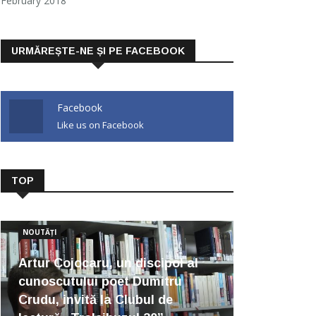
February 2018
URMĂREȘTE-NE ȘI PE FACEBOOK
Facebook
Like us on Facebook
TOP
NOUTĂȚI
Artur Cojocaru, un discipol al
cunoscutului poet Dumitru
Crudu, invită la Clubul de