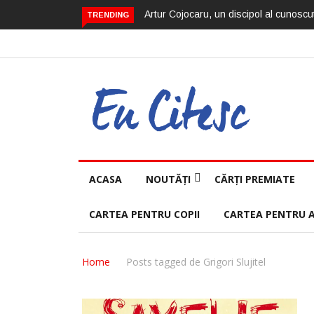
Artur Cojocaru, un discipol al cunoscut
TRENDING
ACASA
NOUTĂȚI
CĂRȚI PREMIATE
CARTEA PENTRU COPII
CARTEA PENTRU 
Home
Posts tagged de Grigori Slujitel