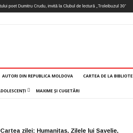
ului poet Dumitru Crudu, invită la Clubul de lectură „Troleibuzul 30”
AUTORI DIN REPUBLICA MOLDOVA
CARTEA DE LA BIBLIOT
ADOLESCENȚI
MAXIME ȘI CUGETĂRI
Cartea zilei: Humanitas, Zilele lui Savelie,