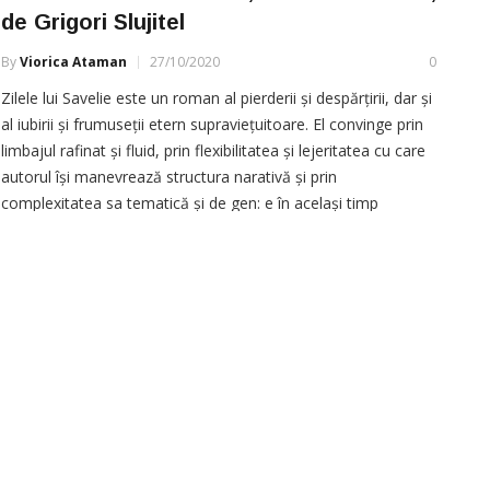
de Grigori Slujitel
By
Viorica Ataman
27/10/2020
0
Zilele lui Savelie este un roman al pierderii și despărțirii, dar și
al iubirii și frumuseții etern supraviețuitoare. El convinge prin
limbajul rafinat și fluid, prin flexibilitatea și lejeritatea cu care
autorul își manevrează structura narativă și prin
complexitatea sa tematică și de gen: e în același timp
pseudobiografie scrisă cu un zâmbet în colțul […]