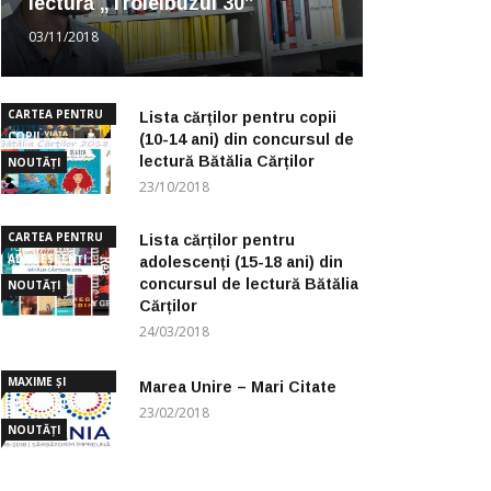
lectură „Troleibuzul 30”
03/11/2018
CARTEA PENTRU
Lista cărților pentru copii
COPII
(10-14 ani) din concursul de
lectură Bătălia Cărților
NOUTĂȚI
23/10/2018
CARTEA PENTRU
Lista cărților pentru
ADOLESCENȚI
adolescenți (15-18 ani) din
concursul de lectură Bătălia
NOUTĂȚI
Cărților
24/03/2018
MAXIME ȘI
Marea Unire – Mari Citate
CUGETĂRI
23/02/2018
NOUTĂȚI