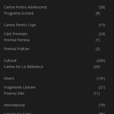
Cartea Pentru Adolescenți
(28)
Programa Școlară
(8)
Cartea Pentru Copii
(15)
Cărți Premiate
(24)
Premiul Femina
(1)
Premiul Pulitzer
(2)
Cultural
(206)
Cartea De La Bibliotecă
(20)
Divers
(141)
Fragmente Literare
(21)
Poemul Zilei
(11)
Internațional
(79)
Lansări De Carte
(86)