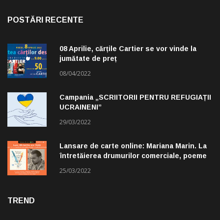
POSTĂRI RECENTE
08 Aprilie, cărțile Cartier se vor vinde la
jumătate de preț
08/04/2022
Campania „SCRIITORII PENTRU REFUGIAȚII
UCRAINENI”
29/03/2022
Lansare de carte online: Mariana Marin. La
întretăierea drumurilor comerciale, poeme
alese de Claudiu Komartin
25/03/2022
TREND