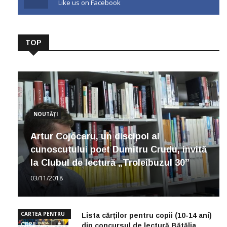
Like us on Facebook
TOP
NOUTĂȚI
Artur Cojocaru, un discipol al
cunoscutului poet Dumitru Crudu, invită
la Clubul de lectură „Troleibuzul 30”
03/11/2018
CARTEA PENTRU
Lista cărților pentru copii (10-14 ani)
COPII
din concursul de lectură Bătălia