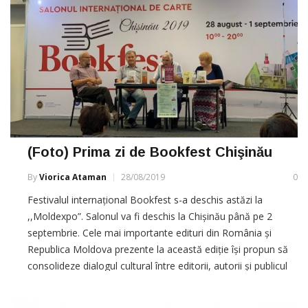
(Foto) Prima zi de Bookfest Chişinău
By
Viorica Ataman
28/08/2019
0
Festivalul internațional Bookfest s-a deschis astăzi la
,,Moldexpo”. Salonul va fi deschis la Chișinău până pe 2
septembrie. Cele mai importante edituri din România și
Republica Moldova prezente la această ediție își propun să
consolideze dialogul cultural între editorii, autorii și publicul
de carte în limba română, mai ales că Bookfest se
suprapune cu Ziua […]