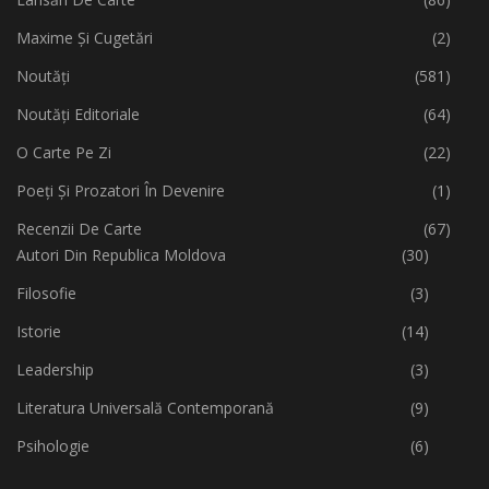
Maxime Și Cugetări
(2)
Noutăți
(581)
Noutăți Editoriale
(64)
O Carte Pe Zi
(22)
Poeți Și Prozatori În Devenire
(1)
Recenzii De Carte
(67)
Autori Din Republica Moldova
(30)
Filosofie
(3)
Istorie
(14)
Leadership
(3)
Literatura Universală Contemporană
(9)
Psihologie
(6)