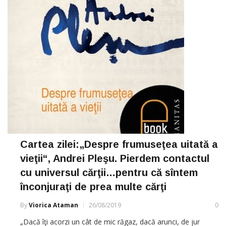
Cartea zilei:„Despre frumuseţea uitată a
vieţii“, Andrei Pleşu. Pierdem contactul
cu universul cărţii…pentru că sîntem
înconjuraţi de prea multe cărţi
By
Viorica Ataman
26/08/2019
0
„Dacă îţi acorzi un cât de mic răgaz, dacă arunci, de jur