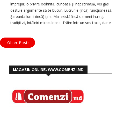
împrejur, o privire odihnită, curioasă şi nepătimaşă, vei găsi
destule argumente să te bucuri. Lucrurile (încă) funcţionează.
Şarpanta lumii (încă) ţine. Mai există încă oameni întregi,
tradiţii vii, întâlniri miraculoase. Trăim într-un sos toxic, dar el
conţine încă mirodenii subtile, cu efect anesteziant. […]
Older Posts
MAGAZIN ONLINE. WWW.COMENZI.MD