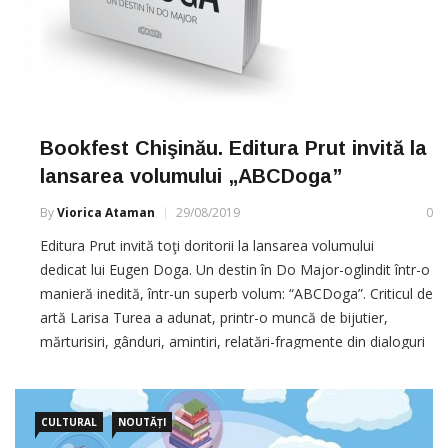
Bookfest Chişinău. Editura Prut invită la
lansarea volumului „ABCDoga”
By
Viorica Ataman
29/08/2019
0
Editura Prut invită toţi doritorii la lansarea volumului
dedicat lui Eugen Doga. Un destin în Do Major-oglindit într-o
manieră inedită, într-un superb volum: “ABCDoga”. Criticul de
artă Larisa Turea a adunat, printr-o muncă de bijutier,
mărturisiri, gânduri, amintiri, relatări-fragmente din dialoguri
și interviuri, aranjându-le frumos în ordine alfabetică și
CULTURAL
NOUTĂȚI