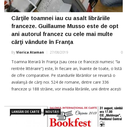
Cărţile toamnei iau cu asalt librăriile
franceze. Guillaume Musso este de opt
ani autorul francez cu cele mai multe
cărţi vândute în Franţa
By
Viorica Ataman
27/08/2019
0
Toamna literară în Franţa (sau ceea ce francezii numesc “la
rentrée littéraire”) este, în fiecare an, înainte de toate, o listă
de cifre comparative. Pe standurile librăriilor se revarsă o
avalanşă de cărţi noi. 524 de romane, dintre care 336
franceze şi 188 străine, vor invada librăriile, unii dintre aceşti
autori aspirând şi la principalele […]
LANSĂRI DE CARTE
NOUTĂȚI