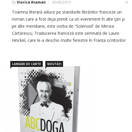
By
Viorica Ataman
30/08/2019
0
Toamna literară aduce pe standurile librăriilor franceze un
roman care a fost deja primit ca un eveniment în alte ţări şi
pe alte meridiane, este vorba de “Solenoid” de Mircea
Cărtărescu. Traducerea franceză este semnată de Laure
Hinckel, care le-a deschis multe ferestre în Franţa scriitorilor
de limba română, transmite rfi.ro Apărut la Editura Noir […]
LANSĂRI DE CARTE
NOUTĂȚI