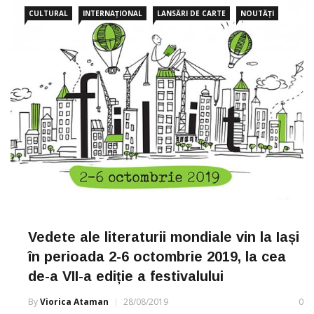
CULTURAL
INTERNAȚIONAL
LANSĂRI DE CARTE
NOUTĂȚI
Vedete ale literaturii mondiale vin la Iași
în perioada 2-6 octombrie 2019, la cea
de-a VII-a ediție a festivalului
By
Viorica Ataman
28/08/2019
0