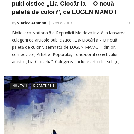
publicistice „Lia-Ciocârlia – O nouă
paletă de culori”, de EUGEN MAMOT
By
Viorica Ataman
26/08/2019
0
Biblioteca Națională a Republicii Moldova invită la lansarea
culegerii de articole publicistice „Lia-Ciocârlia – O nouă
paletă de culori”, semnată de EUGEN MAMOT, dirijor,
compozitor, Artist al Poporului, Fondatorul colectivului
artistic „Lia-Ciocârlia”. Culegerea include articole, schițe,
eseuri, care vin să contureze profilul de creație a unui
colectiv artistic-
NOUTĂȚI
O CARTE PE ZI