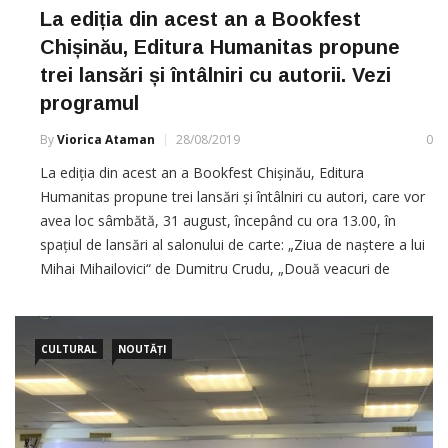
La ediția din acest an a Bookfest
Chișinău, Editura Humanitas propune
trei lansări și întâlniri cu autorii. Vezi
programul
By
Viorica Ataman
28/08/2019
0
La ediția din acest an a Bookfest Chișinău, Editura
Humanitas propune trei lansări și întâlniri cu autori, care vor
avea loc sâmbătă, 31 august, începând cu ora 13.00, în
spațiul de lansări al salonului de carte: „Ziua de naștere a lui
Mihai Mihailovici“ de Dumitru Crudu, „Două veacuri de
populism românesc“ de Robert Adam și […]
CULTURAL
NOUTĂȚI