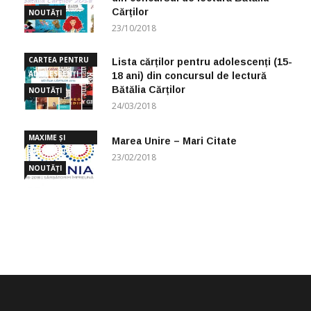
Cărților
NOUTĂȚI
23/10/2018
CARTEA PENTRU
Lista cărților pentru adolescenți (15-
ADOLESCENȚI
18 ani) din concursul de lectură
Bătălia Cărților
NOUTĂȚI
24/03/2018
MAXIME ȘI
Marea Unire – Mari Citate
CUGETĂRI
23/02/2018
NOUTĂȚI