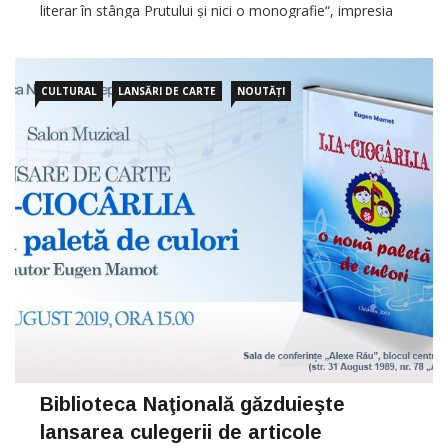
literar în stânga Prutului și nici o monografie“, impresia
generală pe care ți-o lasă volumul e de ansamblu bine […]
CULTURAL
LANSĂRI DE CARTE
NOUTĂȚI
Biblioteca Naţională găzduieşte
lansarea culegerii de articole