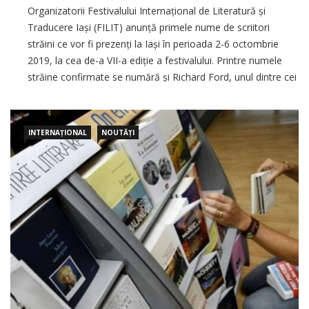
Organizatorii Festivalului Internațional de Literatură și
Traducere Iași (FILIT) anunță primele nume de scriitori
străini ce vor fi prezenți la Iași în perioada 2-6 octombrie
2019, la cea de-a VII-a ediție a festivalului. Printre numele
străine confirmate se numără și Richard Ford, unul dintre cei
apreciați scriitori americani contemporani, primul scriitor
care a primit în
INTERNAȚIONAL
NOUTĂȚI