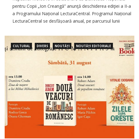
pentru Copii „Ion Creangă” anunţă deschiderea ediţiei a II-a
a Programului Național LecturaCentral. Programul Național
LecturaCentral se desfăşoară anual, pe parcursul lunii
septembrie și are scopul să centreze contribuțiile
bibliotecilor, comunităților pentru
CULTURAL
DIVERS
NOUTĂȚI
NOUTĂȚI EDITORIALE