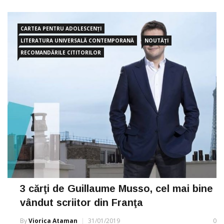
extraşcolar din România. „Festivalul concurs de book-trailere
Boovie a depăşit
CARTEA PENTRU ADOLESCENȚI
LITERATURA UNIVERSALĂ CONTEMPORANĂ
NOUTĂȚI
RECOMANDĂRILE CITITORILOR
3 cărţi de Guillaume Musso, cel mai bine
vândut scriitor din Franţa
By
Viorica Ataman
31/01/2019
0