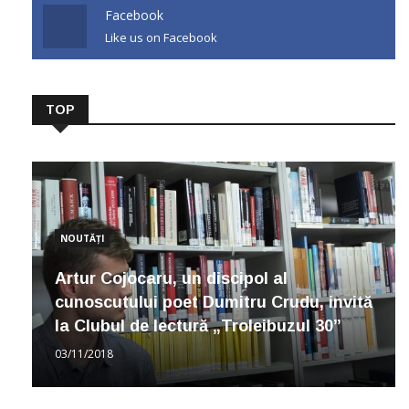
Facebook
Like us on Facebook
TOP
NOUTĂȚI
Artur Cojocaru, un discipol al
cunoscutului poet Dumitru Crudu, invită
la Clubul de lectură „Troleibuzul 30”
03/11/2018