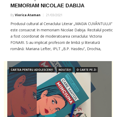
MEMORIAM NICOLAE DABIJA
By
Viorica Ataman
21/03/2021
Produsul cultural al Cenaclului Literar „MAGIA CUVÂNTULUI”
este consacrat In memoriam Nicolae Dabija. Recitalul poetic
a fost coordonat de moderatoarea cenaclului: Victoria
FONARI. S-au implicat profesorii de limbă și literatură
română: Mariana Lefter, IPLT „B.P. Hasdeu”, Drochia,
Oxana Durleșteanu, IPLT „Hyperion”, Durlești. De Ziua
Internațională a Poeziei răsună
CARTEA PENTRU ADOLESCENȚI
NOUTĂȚI
O CARTE PE ZI