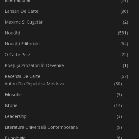
Internațional
(79)
Lansări De Carte
(86)
Maxime Și Cugetări
(2)
Noutăți
(581)
Noutăți Editoriale
(64)
O Carte Pe Zi
(22)
Poeți Și Prozatori În Devenire
(1)
Recenzii De Carte
(67)
Autori Din Republica Moldova
(30)
Filosofie
(3)
Istorie
(14)
Leadership
(3)
Literatura Universală Contemporană
(9)
Psihologie
(6)