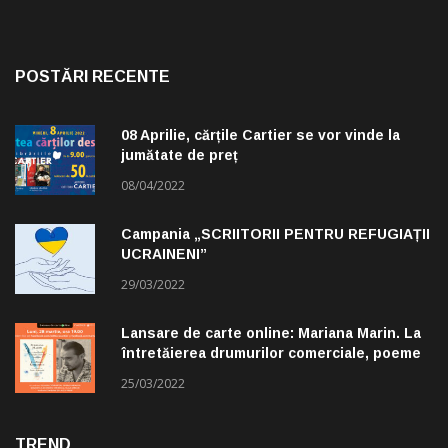
POSTĂRI RECENTE
08 Aprilie, cărțile Cartier se vor vinde la
jumătate de preț
08/04/2022
Campania „SCRIITORII PENTRU REFUGIAȚII
UCRAINENI”
29/03/2022
Lansare de carte online: Mariana Marin. La
întretăierea drumurilor comerciale, poeme
alese de Claudiu Komartin
25/03/2022
TREND