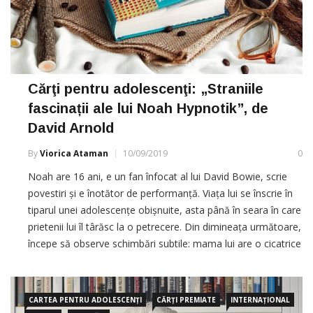
Cărţi pentru adolescenţi: „Straniile
fascinații ale lui Noah Hypnotik”, de
David Arnold
By
Viorica Ataman
10/09/2019
0
Noah are 16 ani, e un fan înfocat al lui David Bowie, scrie
povestiri și e înotător de performanță. Viața lui se înscrie în
tiparul unei adolescențe obișnuite, asta până în seara în care
prietenii lui îl târăsc la o petrecere. Din dimineața următoare,
începe să observe schimbări subtile: mama lui are o cicatrice
pe […]
CARTEA PENTRU ADOLESCENȚI
CĂRȚI PREMIATE
INTERNAȚIONAL