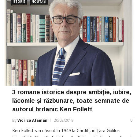
ISTORIE
NOUTĂȚI
3 romane istorice despre ambiţie, iubire,
lăcomie şi răzbunare, toate semnate de
autorul britanic Ken Follett
By
Viorica Ataman
20/02/2019
0
Ken Follett s-a născut în 1949 la Cardiff, în Ţara Galilor.