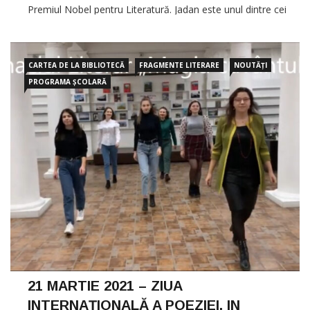
Premiul Nobel pentru Literatură. Jadan este unul dintre cei
mai mari poeți ai Ucrainei și un minunat prozator, tradus și
premiat […]
CARTEA DE LA BIBLIOTECĂ
FRAGMENTE LITERARE
NOUTĂȚI
PROGRAMA ȘCOLARĂ
21 MARTIE 2021 – ZIUA
INTERNAȚIONALĂ A POEZIEI. IN