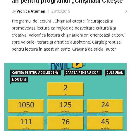
an pentru programul „Chişinăul Citeşte”
By
Viorica Ataman
20/02/2019
0
Programul de lectură „Chişinăul citeşte” încurajează și
promovează lectura ca mijloc de dezvoltare culturală şi
creativă, valorifică lectura chişinăuienilor, orientează cititorul
spre valorile literare şi artistice autohtone. Cărţile propuse
pentru lectură în acest an sunt: Grădina de sticlă, autor
Tatiana Țîbuleac, roman care „știe să alieze cruzimea
observației și
CARTEA PENTRU ADOLESCENȚI
CARTEA PENTRU COPII
CULTURAL
NOUTĂȚI