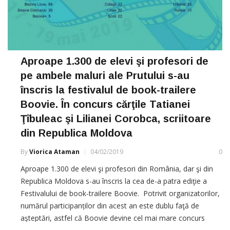
Aproape 1.300 de elevi şi profesori de
pe ambele maluri ale Prutului s-au
înscris la festivalul de book-trailere
Boovie. În concurs cărţile Tatianei
Ţîbuleac şi Lilianei Corobca, scriitoare
din Republica Moldova
By
Viorica Ataman
04/02/2019
0
Aproape 1.300 de elevi şi profesori din România, dar şi din
Republica Moldova s-au înscris la cea de-a patra ediţie a
Festivalului de book-trailere Boovie. Potrivit organizatorilor,
numărul participanților din acest an este dublu faţă de
aşteptări, astfel că Boovie devine cel mai mare concurs