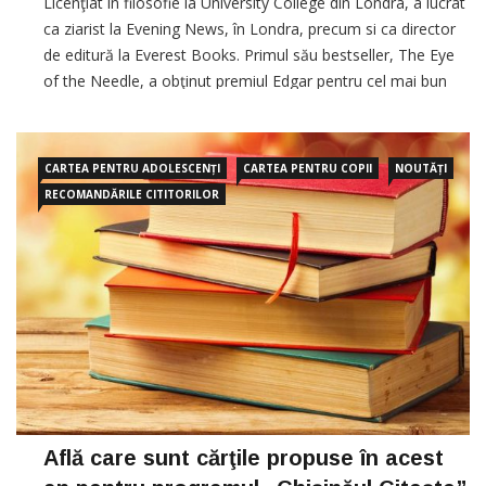
Licenţiat în filosofie la University College din Londra, a lucrat
ca ziarist la Evening News, în Londra, precum si ca director
de editură la Everest Books. Primul său bestseller, The Eye
of the Needle, a obţinut premiul Edgar pentru cel mai bun
roman, din […]
CARTEA PENTRU ADOLESCENȚI
CARTEA PENTRU COPII
NOUTĂȚI
RECOMANDĂRILE CITITORILOR
Află care sunt cărţile propuse în acest