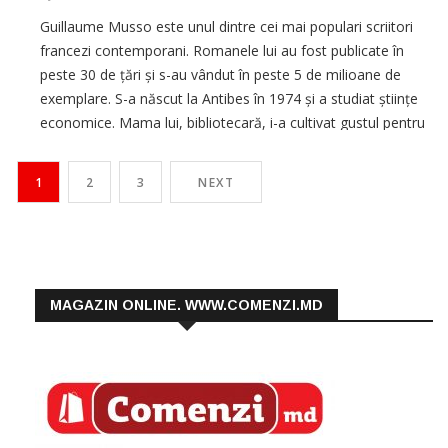
Guillaume Musso este unul dintre cei mai populari scriitori
francezi contemporani. Romanele lui au fost publicate în
peste 30 de țări și s-au vândut în peste 5 de milioane de
exemplare. S-a născut la Antibes în 1974 și a studiat științe
economice. Mama lui, bibliotecară, i-a cultivat gustul pentru
literatură, hrănindu-l cu „Proust la biberon“. La […]
1
2
3
NEXT
MAGAZIN ONLINE. WWW.COMENZI.MD