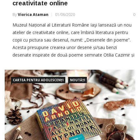
creativitate online
By
Viorica Ataman
01/06/2020
0
Muzeul Național al Literaturii Române Iaşi lansează un nou
atelier de creativitate online, care îmbină literatura pentru
copii cu pictura sau desenul, numit: „Desenele din poeme”.
Acesta presupune crearea unor desene și/sau benzi
desenate inspirate de două poeme semnate Otilia Cazimir și
George Topîrceanu. La atelier pot participa copii cu vârsta
cuprinsă între 9 și […]
CARTEA PENTRU ADOLESCENȚI
NOUTĂȚI