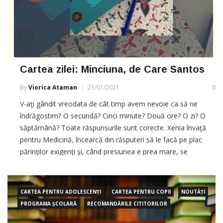
Cartea zilei: Minciuna, de Care Santos
By
Viorica Ataman
21/01/2021
0
V-aţi gândit vreodata de cât timp avem nevoie ca să ne
îndrăgostim? O secundă? Cinci minute? Două ore? O zi? O
săptămână? Toate răspunsurile sunt corecte. Xenia învaţă
pentru Medicină, încearcă din răsputeri să le facă pe plac
părinţilor exigenţi şi, când presiunea e prea mare, se
refugiază in literatură. De curând, a descoperit romanul […]
CARTEA PENTRU ADOLESCENȚI
CARTEA PENTRU COPII
NOUTĂȚI
PROGRAMA ȘCOLARĂ
RECOMANDĂRILE CITITORILOR