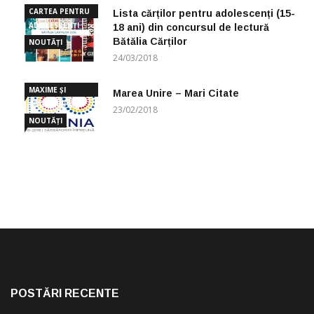
CARTEA PENTRU
Lista cărților pentru adolescenți (15-
ADOLESCENȚI
18 ani) din concursul de lectură
Bătălia Cărților
NOUTĂȚI
24/03/2018
MAXIME ȘI
Marea Unire – Mari Citate
CUGETĂRI
23/02/2018
NOUTĂȚI
POSTĂRI RECENTE