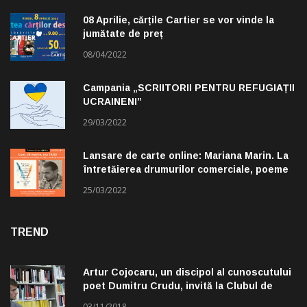
08 Aprilie, cărțile Cartier se vor vinde la
jumătate de preț
08/04/2022
Campania „SCRIITORII PENTRU REFUGIAȚII
UCRAINENI”
29/03/2022
Lansare de carte online: Mariana Marin. La
întretăierea drumurilor comerciale, poeme
alese de Claudiu Komartin
25/03/2022
TREND
Artur Cojocaru, un discipol al cunoscutului
poet Dumitru Crudu, invită la Clubul de
lectură „Troleibuzul 30”
03/11/2018