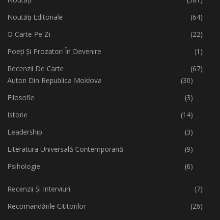
Noutăți Editoriale
(64)
O Carte Pe Zi
(22)
Poeți Și Prozatori În Devenire
(1)
Recenzii De Carte
(67)
Autori Din Republica Moldova
(30)
Filosofie
(3)
Istorie
(14)
Leadership
(3)
Literatura Universală Contemporană
(9)
Psihologie
(6)
Recenzii Și Interviuri
(7)
Recomandările Cititorilor
(26)