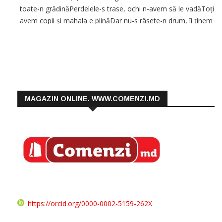
toate-n grădinăPerdelele-s trase, ochi n-avem să le vadăToți
avem copii și mahala e plinăDar nu-s râsete-n drum, îi ținem
în ogradă. De-atâta pustiu s-a umplut […]
MAGAZIN ONLINE. WWW.COMENZI.MD
https://orcid.org/0000-0002-5159-262X