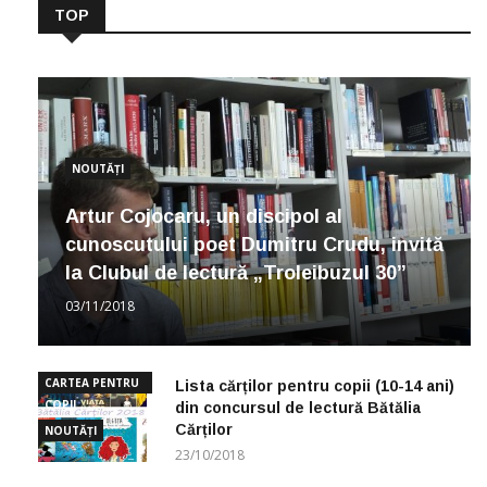
TOP
NOUTĂȚI
Artur Cojocaru, un discipol al
cunoscutului poet Dumitru Crudu, invită
la Clubul de lectură „Troleibuzul 30”
03/11/2018
CARTEA PENTRU
Lista cărților pentru copii (10-14 ani)
COPII
din concursul de lectură Bătălia
Cărților
NOUTĂȚI
23/10/2018