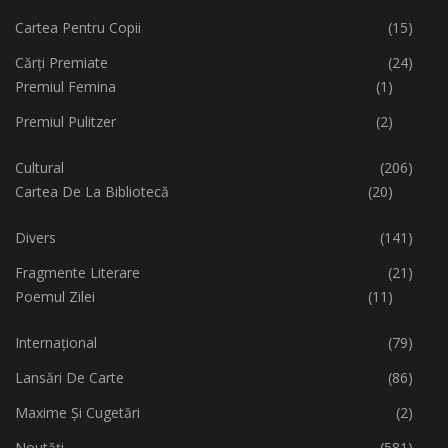
Cartea Pentru Copii
(15)
Cărți Premiate
(24)
Premiul Femina
(1)
Premiul Pulitzer
(2)
Cultural
(206)
Cartea De La Bibliotecă
(20)
Divers
(141)
Fragmente Literare
(21)
Poemul Zilei
(11)
Internațional
(79)
Lansări De Carte
(86)
Maxime Și Cugetări
(2)
Noutăți
(581)