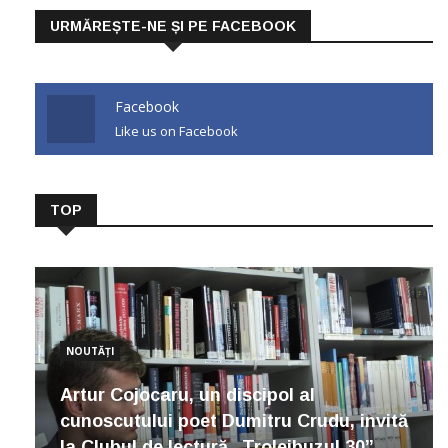
URMĂREȘTE-NE ȘI PE FACEBOOK
Facebook
Like us on Facebook
TOP
NOUTĂȚI
Artur Cojocaru, un discipol al
cunoscutului poet Dumitru Crudu, invită
la Clubul de lectură „Troleibuzul 30”