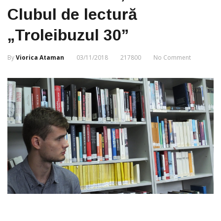
Clubul de lectură
„Troleibuzul 30”
By
Viorica Ataman
03/11/2018
217800
No Comment