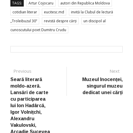
TAGS:
Artur Cojocaru
autori din Republica Moldova
cotidian literar
eucitesc.md
invită la Clubul de lectură
„Troleibuzul 30”
revistă despre cărți
un discipol al
cunoscutului poet Dumitru Crudu
Post navigation
Previous
Previous post:
Next
Next
post:
Seară literară
Muzeul Inocenței,
moldo-azeră.
singurul muzeu
Lansări de carte
dedicat unei cărți
cu participarea
lui Ion Hadârcă,
Igor Volnițchi,
Alexandru
Vakulovski,
Arcadie Sucevea