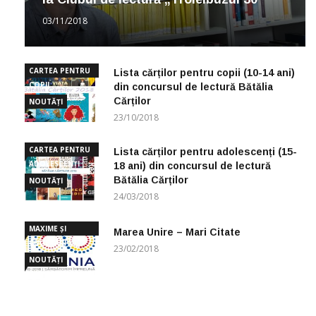
03/11/2018
CARTEA PENTRU
Lista cărților pentru copii (10-14 ani)
COPII
din concursul de lectură Bătălia
Cărților
NOUTĂȚI
23/10/2018
CARTEA PENTRU
Lista cărților pentru adolescenți (15-
ADOLESCENȚI
18 ani) din concursul de lectură
Bătălia Cărților
NOUTĂȚI
24/03/2018
MAXIME ȘI
Marea Unire – Mari Citate
CUGETĂRI
23/02/2018
NOUTĂȚI