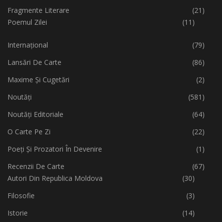
Fragmente Literare
(21)
Poemul Zilei
(11)
Internațional
(79)
Lansări De Carte
(86)
Maxime Și Cugetări
(2)
Noutăți
(581)
Noutăți Editoriale
(64)
O Carte Pe Zi
(22)
Poeți Și Prozatori În Devenire
(1)
Recenzii De Carte
(67)
Autori Din Republica Moldova
(30)
Filosofie
(3)
Istorie
(14)