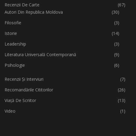
Recenzii De Carte
(67)
Autori Din Republica Moldova
(30)
Filosofie
(3)
Istorie
(14)
Leadership
(3)
Literatura Universală Contemporană
(9)
Psihologie
(6)
Recenzii Și Interviuri
(7)
Recomandările Cititorilor
(26)
Viață De Scriitor
(13)
Video
(1)