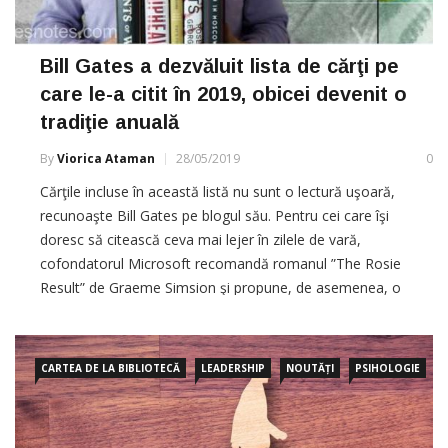
Bill Gates a dezvăluit lista de cărţi pe
care le-a citit în 2019, obicei devenit o
tradiţie anuală
By
Viorica Ataman
28/05/2019
0
Cărţile incluse în această listă nu sunt o lectură uşoară,
recunoaşte Bill Gates pe blogul său. Pentru cei care îşi
doresc să citească ceva mai lejer în zilele de vară,
cofondatorul Microsoft recomandă romanul ”The Rosie
Result” de Graeme Simsion şi propune, de asemenea, o
opţiune evidentă, cartea ”The Moment of Lift”, scrisă de
soţia sa, Melinda
CARTEA DE LA BIBLIOTECĂ
LEADERSHIP
NOUTĂȚI
PSIHOLOGIE