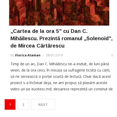
„Cartea de la ora 5” cu Dan C.
Mihăilescu. Prezintă romanul „Solenoid”,
de Mircea Cărtărescu
By
Viorica Ataman
08/01/2019
0
Timp de un an, Dan C. Mihăilescu ne-a invitat, de luni până
vineri, de la ora cinci, în micuța sa sufragerie ticsită cu cărti,
să ne servească o porție scurtă de lectură. Chiar dacă acest
proiect s-a încheiat deja, ne-am propus să plasăm aceste
video-uri pe eucitesc.md, deoarece reprezintă un conţinut de
calitate şi merită […]
1
2
NEXT