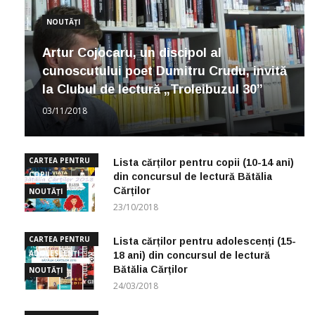
NOUTĂȚI
Artur Cojocaru, un discipol al
cunoscutului poet Dumitru Crudu, invită
la Clubul de lectură „Troleibuzul 30”
03/11/2018
CARTEA PENTRU
Lista cărților pentru copii (10-14 ani)
COPII
din concursul de lectură Bătălia
Cărților
NOUTĂȚI
23/10/2018
CARTEA PENTRU
Lista cărților pentru adolescenți (15-
ADOLESCENȚI
18 ani) din concursul de lectură
Bătălia Cărților
NOUTĂȚI
24/03/2018