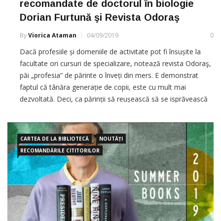
recomandate de doctorul în biologie
Dorian Furtună şi Revista Odoraş
By
Viorica Ataman
04/09/2019
0
Dacă profesiile și domeniile de activitate pot fi însușite la
facultate ori cursuri de specializare, notează revista Odoraş,
păi „profesia” de părinte o înveți din mers. E demonstrat
faptul că tânăra generație de copii, este cu mult mai
dezvoltată. Deci, ca părinții să reușească să se isprăvească
cu toate provocările, trebuie să citească literatură de
specialitate.
CARTEA DE LA BIBLIOTECĂ
NOUTĂȚI
RECOMANDĂRILE CITITORILOR