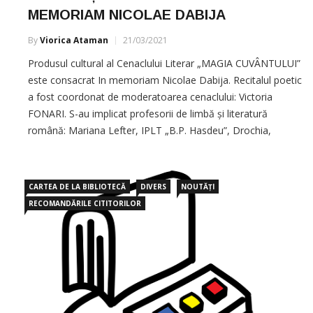
MEMORIAM NICOLAE DABIJA
By
Viorica Ataman
21/03/2021
Produsul cultural al Cenaclului Literar „MAGIA CUVÂNTULUI”
este consacrat In memoriam Nicolae Dabija. Recitalul poetic
a fost coordonat de moderatoarea cenaclului: Victoria
FONARI. S-au implicat profesorii de limbă și literatură
română: Mariana Lefter, IPLT „B.P. Hasdeu”, Drochia,
Oxana Durleșteanu, IPLT „Hyperion”, Durlești. De Ziua
Internațională a Poeziei răsună
CARTEA DE LA BIBLIOTECĂ
DIVERS
NOUTĂȚI
RECOMANDĂRILE CITITORILOR