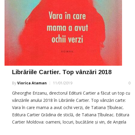
Librăriile Cartier. Top vânzări 2018
By
Viorica Ataman
11/01/2019
0
Gheorghe Erizanu, directorul Editurii Cartier a făcut un top cu
vânzările anului 2018 în Librăriile Cartier. Top vânzări carte:
Vara în care mama a avut ochii verzi, de Tatiana Țîbuleac.
Editura Cartier Grădina de sticlă, de Tatiana Țîbuleac. Editura
Cartier Moldova: oameni, locuri, bucătărie și vin, de Angela
Brașoveanu & Roman Rybaleov Singur în fața dragostei, de