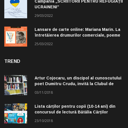
Campania „SCRIITORII PENTRU REFUGIAȚII
UCRAINENI”
29/03/2022
Lansare de carte online: Mariana Marin. La
întretăierea drumurilor comerciale, poeme
alese de Claudiu Komartin
25/03/2022
TREND
Artur Cojocaru, un discipol al cunoscutului
poet Dumitru Crudu, invită la Clubul de
lectură „Troleibuzul 30”
03/11/2018
Lista cărților pentru copii (10-14 ani) din
concursul de lectură Bătălia Cărților
23/10/2018