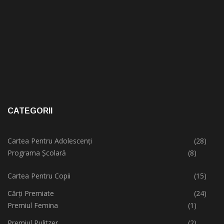
CATEGORII
Cartea Pentru Adolescenți
(28)
Programa Școlară
(8)
Cartea Pentru Copii
(15)
Cărți Premiate
(24)
Premiul Femina
(1)
Premiul Pulitzer
(2)