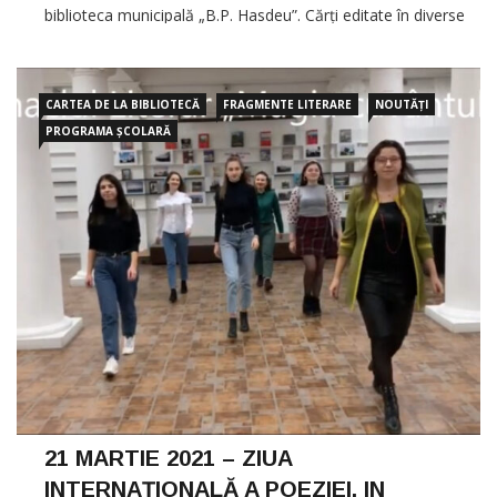
biblioteca municipală „B.P. Hasdeu”. Cărți editate în diverse
perioade și care abordează subiecte dintre cele mai variate.
Proză, […]
CARTEA DE LA BIBLIOTECĂ
FRAGMENTE LITERARE
NOUTĂȚI
PROGRAMA ȘCOLARĂ
21 MARTIE 2021 – ZIUA
INTERNAȚIONALĂ A POEZIEI. IN