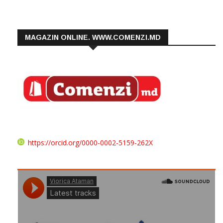
MAGAZIN ONLINE. WWW.COMENZI.MD
https://orcid.org/0000-0002-5159-262X