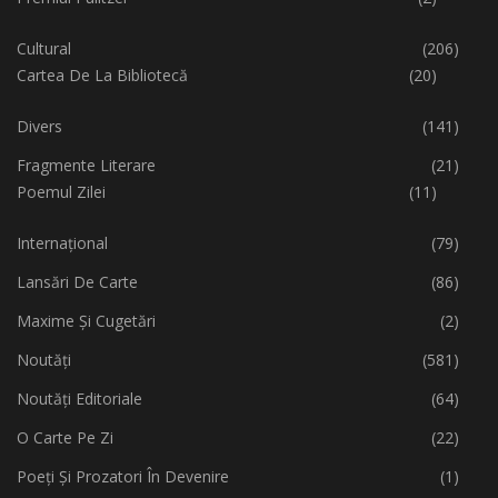
Cultural
(206)
Cartea De La Bibliotecă
(20)
Divers
(141)
Fragmente Literare
(21)
Poemul Zilei
(11)
Internațional
(79)
Lansări De Carte
(86)
Maxime Și Cugetări
(2)
Noutăți
(581)
Noutăți Editoriale
(64)
O Carte Pe Zi
(22)
Poeți Și Prozatori În Devenire
(1)