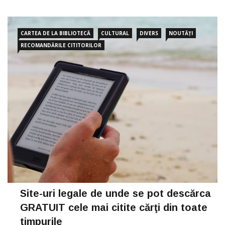
următoarele cărți. Inteligență emoțională, de Daniel […]
CARTEA DE LA BIBLIOTECĂ
CULTURAL
DIVERS
NOUTĂȚI
RECOMANDĂRILE CITITORILOR
Site-uri legale de unde se pot descărca
GRATUIT cele mai citite cărţi din toate
timpurile