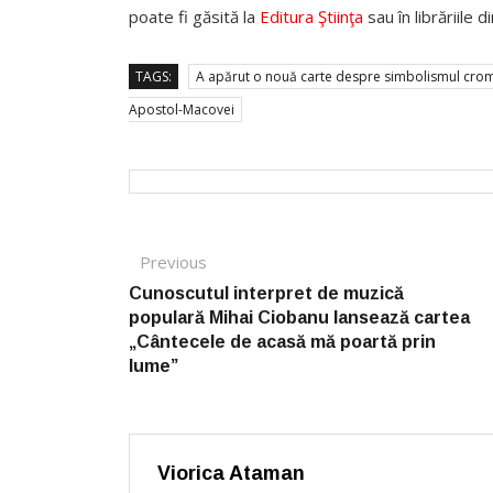
poate fi găsită la
Editura Ştiinţa
sau în librăriile d
TAGS:
A apărut o nouă carte despre simbolismul cromat
Apostol-Macovei
Post navigation
Previous
Previous post:
Cunoscutul interpret de muzică
populară Mihai Ciobanu lansează cartea
„Cântecele de acasă mă poartă prin
lume”
Viorica Ataman