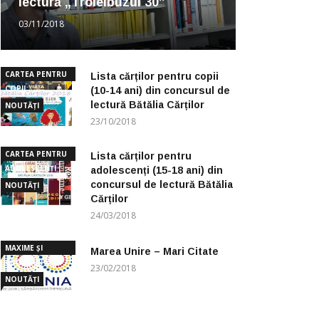
lectură „Troleibuzul 30”
03/11/2018
CARTEA PENTRU
Lista cărților pentru copii
COPII
(10-14 ani) din concursul de
lectură Bătălia Cărților
NOUTĂȚI
23/10/2018
CARTEA PENTRU
Lista cărților pentru
ADOLESCENȚI
adolescenți (15-18 ani) din
concursul de lectură Bătălia
NOUTĂȚI
Cărților
24/03/2018
MAXIME ȘI
Marea Unire – Mari Citate
CUGETĂRI
23/02/2018
NOUTĂȚI