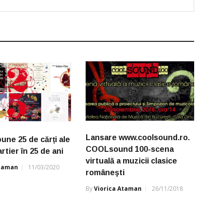
Lansare www.coolsound.ro.
une 25 de cărți ale
COOLsound 100-scena
artier în 25 de ani
virtuală a muzicii clasice
Ataman
11/03/2020
româneşti
By
Viorica Ataman
26/11/2018