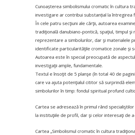
Cunoașterea simbolismului cromatic în cultura tra
investigare ar contribui substanțial la întregirea 
În cele patru secţiuni ale cărţii, autoarea exami
tradiţională danubiano-pontică, spaţiul, timpul şi
reprezentare a simbolurilor, dar şi materialele
identificate particularităţile cromatice zonale şi se
Autoarea este în special preocupată de aspectul 
investigaţii ample, fundamentale.
Textul e însoţit de 5 planşe (în total 40 de pagin
care va ajuta potenţialul cititor să surprindă ele
simbolurilor în timp: fondul spiritual profund cultic
Cartea se adresează în primul rând specialiştilor 
la instituţiile de profil, dar şi celor interesaţi de 
Cartea „Simbolismul cromatic în cultura tradiţ