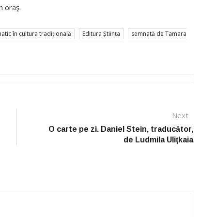
in oraş.
ic în cultura tradiţională
Editura Știința
semnată de Tamara
Next
Next
post:
O carte pe zi. Daniel Stein, traducător,
de Ludmila Uliţkaia