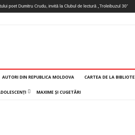
ului poet Dumitru Crudu, invită la Clubul de lectură „Troleibuzul 30”
AUTORI DIN REPUBLICA MOLDOVA
CARTEA DE LA BIBLIOT
ADOLESCENȚI
MAXIME ȘI CUGETĂRI