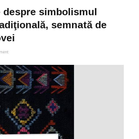
e despre simbolismul
radiţională, semnată de
vei
ment