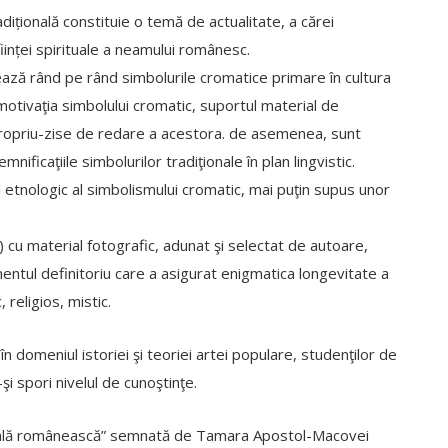
dițională constituie o temă de actualitate, a cărei
ființei spirituale a neamului românesc.
nează rând pe rând simbolurile cromatice primare în cultura
 motivaţia simbolului cromatic, suportul material de
 propriu-zise de redare a acestora. de asemenea, sunt
mnificaţiile simbolurilor tradiţionale în plan lingvistic.
etnologic al simbolismului cromatic, mai puţin supus unor
i) cu material fotografic, adunat şi selectat de autoare,
mentul definitoriu care a asigurat enigmatica longevitate a
, religios, mistic.
în domeniul istoriei şi teoriei artei populare, studenţilor de
a-şi spori nivelul de cunoştinţe.
ională românească” semnată de Tamara Apostol-Macovei