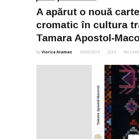
A apărut o nouă cart
cromatic în cultura t
Tamara Apostol-Maco
By
Viorica Ataman
20/02/2019
2213
No Com