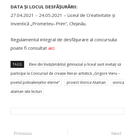
DATA ȘI LOCUL DESFĂȘURĂRII:
27.04.2021 – 24.05.2021 – Liceul de Creativitate și
Inventică „Prometeu–Prim”, Chișinău.
Regulamentul integral de desfăşurare al concursului
poate fi consultat
aici
TAGS:
Elevi din învățământul gimnazial și liceal sunt invitaţi să
participe la Concursul de creație literar-artistică „Grigore Vieru –
poetul polivalențelor eterne”
proiect Viorica Ataman
viorica
ataman site lecturi
Post navigation
Previous
Previous post:
Next
Next