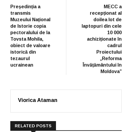
post:
Președinția a
MECC a
transmis
recepționat al
Muzeului Național
doilea lot de
de Istorie copia
laptopuri din cele
pectoralului de la
10 000
Tovsta Mohila,
achiziționate în
obiect de valoare
cadrul
istorică din
Proiectului
tezaurul
„Reforma
ucrainean
Învățământului în
Moldova”
Viorica Ataman
RELATED POSTS