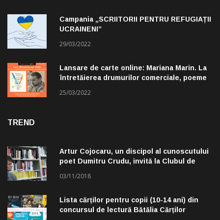
Campania „SCRIITORII PENTRU REFUGIAȚII
UCRAINENI”
29/03/2022
Lansare de carte online: Mariana Marin. La
întretăierea drumurilor comerciale, poeme
alese de Claudiu Komartin
25/03/2022
TREND
Artur Cojocaru, un discipol al cunoscutului
poet Dumitru Crudu, invită la Clubul de
lectură „Troleibuzul 30”
03/11/2018
Lista cărților pentru copii (10-14 ani) din
concursul de lectură Bătălia Cărților