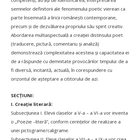
semnelor definitorii ale fenomenului poetic vierean ca
parte însemnată a liricii românești contemporane,
precum și de dezvăluirea propriului său spirit creativ.
Abordarea multiaspectuală a creației distinsului poet
(traducere, pictură, comentariu și analiză)
demonstrează complexitatea acesteia și capacitatea ei
de a răspunde cu demnitate provocărilor timpului: de a
fi diversă, incitantă, actuală, în corespundere cu
orizontul de așteptare a cititorului de azi.
SECȚIUNI:
I. Creație literară:
Subsecțiunea I. Elevii claselor a V-a – a VI-a vor inventa
o „Poezie –literă”, conform cerințelor de realizare a
unei pictograme/caligrame.
Subsecțiunea II: Elevii claselor a VII-a – a IX-a vor crea