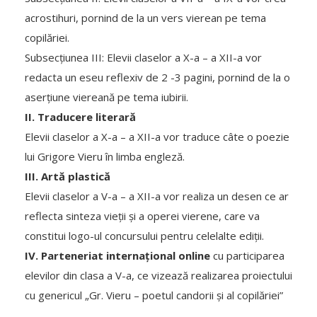
acrostihuri, pornind de la un vers vierean pe tema
copilăriei.
Subsecțiunea III: Elevii claselor a X-a – a XII-a vor
redacta un eseu reflexiv de 2 -3 pagini, pornind de la o
aserțiune viereană pe tema iubirii.
II. Traducere literară
Elevii claselor a X-a – a XII-a vor traduce câte o poezie
lui Grigore Vieru în limba engleză.
III. Artă plastică
Elevii claselor a V-a – a XII-a vor realiza un desen ce ar
reflecta sinteza vieții și a operei vierene, care va
constitui logo-ul concursului pentru celelalte ediții.
IV. Parteneriat internațional online
cu participarea
elevilor din clasa a V-a, ce vizează realizarea proiectului
cu genericul „Gr. Vieru – poetul candorii și al copilăriei”