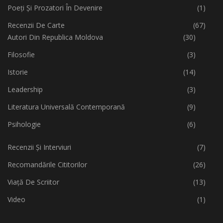
Poeți Și Prozatori În Devenire
(1)
Recenzii De Carte
(67)
Autori Din Republica Moldova
(30)
Filosofie
(3)
Istorie
(14)
Leadership
(3)
Literatura Universală Contemporană
(9)
Psihologie
(6)
Recenzii Și Interviuri
(7)
Recomandările Cititorilor
(26)
Viață De Scriitor
(13)
Video
(1)