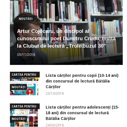
NOUTĂȚI
Artur Cojocaru, un discipol al
cunoscutului poet Dumitru Crudu, invită
la Clubul de lectură „Troleibuzul 30”
03/11/2018
CARTEA PENTRU
Lista cărților pentru copii (10-14 ani)
COPII
din concursul de lectură Bătălia
Cărților
NOUTĂȚI
23/10/2018
CARTEA PENTRU
Lista cărților pentru adolescenți (15-
ADOLESCENȚI
18 ani) din concursul de lectură
Bătălia Cărților
NOUTĂȚI
24/03/2018