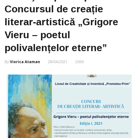
Concursul de creație
literar-artistică „Grigore
Vieru – poetul
polivalențelor eterne”
By
Viorica Ataman
28/04/2021
2060