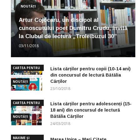
NOUTĂȚI
Artur Cojocaru, un discipol al
cunoscutului poet Dumitru Crudu, invită
la Clubul de lectură „Troleibuzul 30”
03/11/2018
CARTEA PENTRU
Lista cărților pentru copii (10-14 ani)
COPII
din concursul de lectură Bătălia
Cărților
NOUTĂȚI
23/10/2018
CARTEA PENTRU
Lista cărților pentru adolescenți (15-
ADOLESCENȚI
18 ani) din concursul de lectură
Bătălia Cărților
NOUTĂȚI
24/03/2018
MAXIME ȘI
Marea Unire – Mari Citate