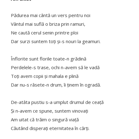
Pădurea mai cântă un vers pentru noi
Vântul mai suflă o briza prin ramuri,
Ne caută cerul senin printre ploi
Dar surzi suntem toți și-s nouri la geamuri.
Înflorite sunt florile toate-n grădină
Perdelele-s trase, ochi n-avem să le vadă
Toți avem copii și mahala e plină
Dar nu-s râsete-n drum, îi ținem în ogradă.
De-atâta pustiu s-a umplut drumul de ceață
Și n-avem ce spune, suntem vinovați
Am uitat că trăim o singură viață
Căutând disperați eternitatea în cărți.