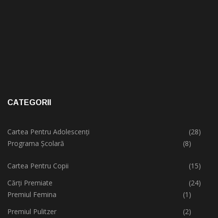
CATEGORII
Cartea Pentru Adolescenți
(28)
Programa Școlară
(8)
Cartea Pentru Copii
(15)
Cărți Premiate
(24)
Premiul Femina
(1)
Premiul Pulitzer
(2)