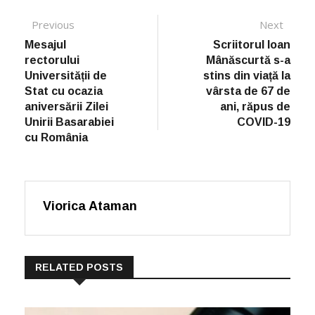
Post navigation
Previous
Previous post:
Next
Next
post:
Mesajul
Scriitorul Ioan
rectorului
Mânăscurtă s-a
Universității de
stins din viață la
Stat cu ocazia
vârsta de 67 de
aniversării Zilei
ani, răpus de
Unirii Basarabiei
COVID-19
cu România
Viorica Ataman
RELATED POSTS