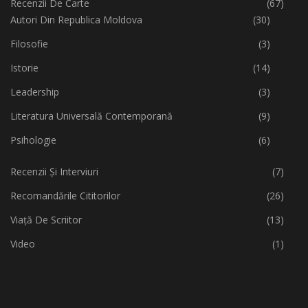
Recenzii De Carte
(67)
Autori Din Republica Moldova
(30)
Filosofie
(3)
Istorie
(14)
Leadership
(3)
Literatura Universală Contemporană
(9)
Psihologie
(6)
Recenzii Și Interviuri
(7)
Recomandările Cititorilor
(26)
Viață De Scriitor
(13)
Video
(1)