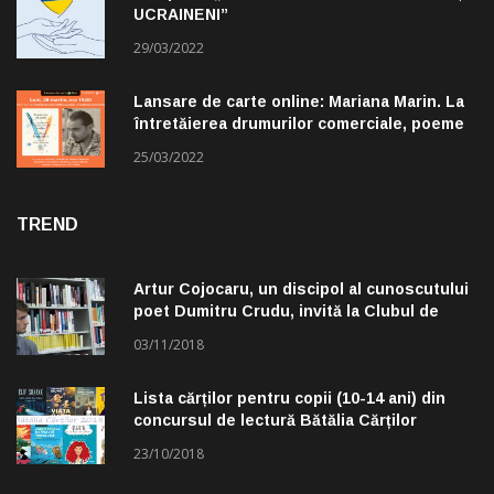
UCRAINENI”
29/03/2022
Lansare de carte online: Mariana Marin. La
întretăierea drumurilor comerciale, poeme
alese de Claudiu Komartin
25/03/2022
TREND
Artur Cojocaru, un discipol al cunoscutului
poet Dumitru Crudu, invită la Clubul de
lectură „Troleibuzul 30”
03/11/2018
Lista cărților pentru copii (10-14 ani) din
concursul de lectură Bătălia Cărților
23/10/2018