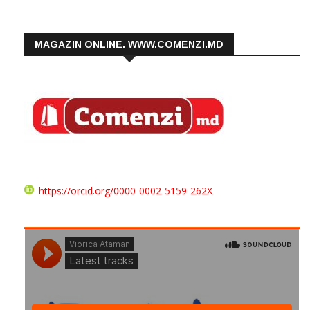
MAGAZIN ONLINE. WWW.COMENZI.MD
https://orcid.org/0000-0002-5159-262X