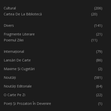
Cultural
(206)
Cartea De La Bibliotecă
(20)
Divers
(141)
Fragmente Literare
(21)
Poemul Zilei
(11)
Internațional
(79)
Lansări De Carte
(86)
Maxime Și Cugetări
(2)
Noutăți
(581)
Noutăți Editoriale
(64)
O Carte Pe Zi
(22)
Poeți Și Prozatori În Devenire
(1)