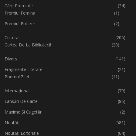
Cărți Premiate
(24)
Premiul Femina
(1)
Premiul Pulitzer
(2)
Cultural
(206)
Cartea De La Bibliotecă
(20)
Divers
(141)
Fragmente Literare
(21)
Poemul Zilei
(11)
Internațional
(79)
Lansări De Carte
(86)
Maxime Și Cugetări
(2)
Noutăți
(581)
Noutăți Editoriale
(64)