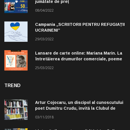
jumătate de preț
08/04/2022
Campania „SCRIITORII PENTRU REFUGIAȚII
UCRAINENI”
29/03/2022
Lansare de carte online: Mariana Marin. La
întretăierea drumurilor comerciale, poeme
alese de Claudiu Komartin
25/03/2022
TREND
Artur Cojocaru, un discipol al cunoscutului
poet Dumitru Crudu, invită la Clubul de
lectură „Troleibuzul 30”
03/11/2018