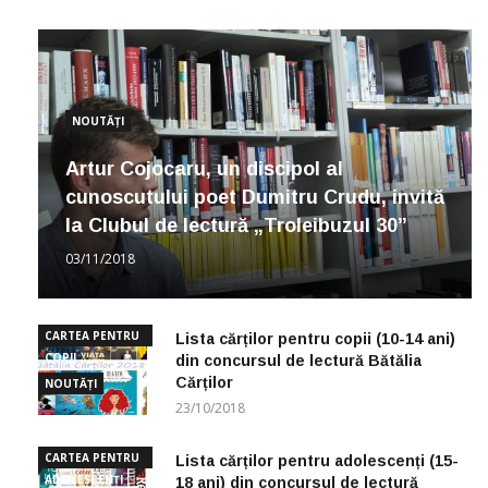
NOUTĂȚI
Artur Cojocaru, un discipol al
cunoscutului poet Dumitru Crudu, invită
la Clubul de lectură „Troleibuzul 30”
03/11/2018
CARTEA PENTRU
Lista cărților pentru copii (10-14 ani)
COPII
din concursul de lectură Bătălia
Cărților
NOUTĂȚI
23/10/2018
CARTEA PENTRU
Lista cărților pentru adolescenți (15-
ADOLESCENȚI
18 ani) din concursul de lectură