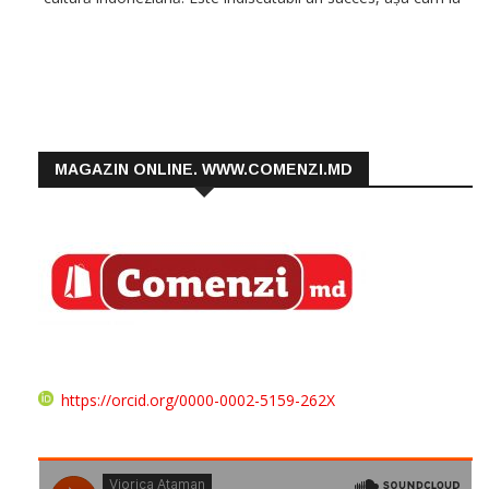
moment, în cadrul Universității activează alte centre de
cultură, […]
MAGAZIN ONLINE. WWW.COMENZI.MD
https://orcid.org/0000-0002-5159-262X