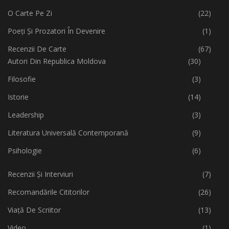
O Carte Pe Zi
(22)
Poeți Și Prozatori În Devenire
(1)
Recenzii De Carte
(67)
Autori Din Republica Moldova
(30)
Filosofie
(3)
Istorie
(14)
Leadership
(3)
Literatura Universală Contemporană
(9)
Psihologie
(6)
Recenzii Și Interviuri
(7)
Recomandările Cititorilor
(26)
Viață De Scriitor
(13)
Video
(1)