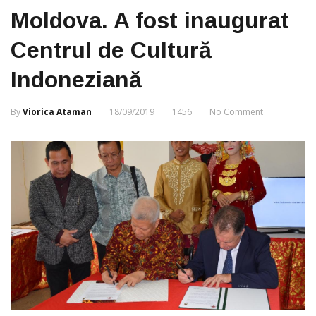
Moldova. A fost inaugurat
Centrul de Cultură
Indoneziană
By
Viorica Ataman
18/09/2019
1456
No Comment