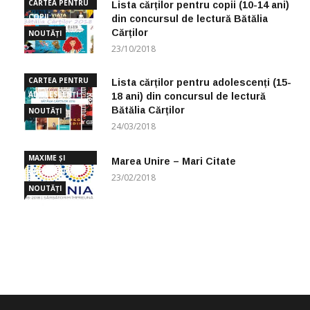
CARTEA PENTRU
Lista cărților pentru copii (10-14 ani)
COPII
din concursul de lectură Bătălia
Cărților
NOUTĂȚI
23/10/2018
CARTEA PENTRU
Lista cărților pentru adolescenți (15-
ADOLESCENȚI
18 ani) din concursul de lectură
Bătălia Cărților
NOUTĂȚI
24/03/2018
MAXIME ȘI
Marea Unire – Mari Citate
CUGETĂRI
23/02/2018
NOUTĂȚI