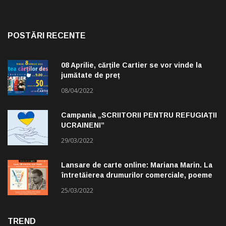
POSTĂRI RECENTE
08 Aprilie, cărțile Cartier se vor vinde la
jumătate de preț
08/04/2022
Campania „SCRIITORII PENTRU REFUGIAȚII
UCRAINENI”
29/03/2022
Lansare de carte online: Mariana Marin. La
întretăierea drumurilor comerciale, poeme
alese de Claudiu Komartin
25/03/2022
TREND