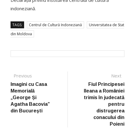
Declarația privind instituirea Centrului de cultură
indoneziană.
TAGS:
Centrul de Cultură Indoneziană
Universitatea de Stat
din Moldova
Post navigation
Previous
Previous post:
Next
Next
post:
Imagini cu Casa
Fiul Principesei
Memorială
Ileana a României
„George Și
trimis în judecată
Agatha Bacovia”
pentru
din Bucureşti
distrugerea
conacului din
Poieni