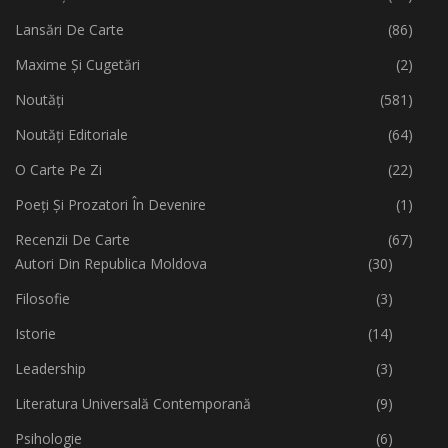
Lansări De Carte
(86)
Maxime Și Cugetări
(2)
Noutăți
(581)
Noutăți Editoriale
(64)
O Carte Pe Zi
(22)
Poeți Și Prozatori În Devenire
(1)
Recenzii De Carte
(67)
Autori Din Republica Moldova
(30)
Filosofie
(3)
Istorie
(14)
Leadership
(3)
Literatura Universală Contemporană
(9)
Psihologie
(6)