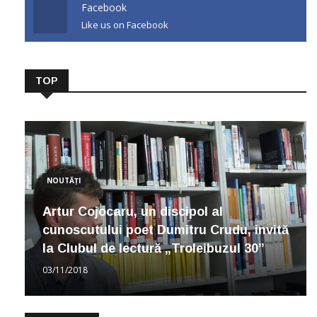
Facebook
Like us on Facebook
TOP
NOUTĂȚI
Artur Cojocaru, un discipol al
cunoscutului poet Dumitru Crudu, invită
la Clubul de lectură „Troleibuzul 30”
03/11/2018