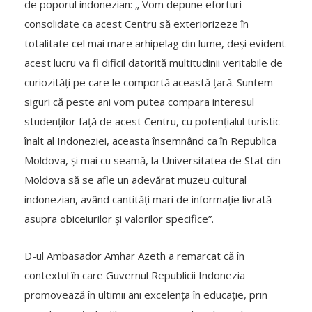
de poporul indonezian: „ Vom depune eforturi
consolidate ca acest Centru să exteriorizeze în
totalitate cel mai mare arhipelag din lume, deși evident
acest lucru va fi dificil datorită multitudinii veritabile de
curiozități pe care le comportă această țară. Suntem
siguri că peste ani vom putea compara interesul
studenților față de acest Centru, cu potențialul turistic
înalt al Indoneziei, aceasta însemnând ca în Republica
Moldova, și mai cu seamă, la Universitatea de Stat din
Moldova să se afle un adevărat muzeu cultural
indonezian, având cantități mari de informație livrată
asupra obiceiurilor și valorilor specifice”.
D-ul Ambasador Amhar Azeth a remarcat că în
contextul în care Guvernul Republicii Indonezia
promovează în ultimii ani excelența în educație, prin