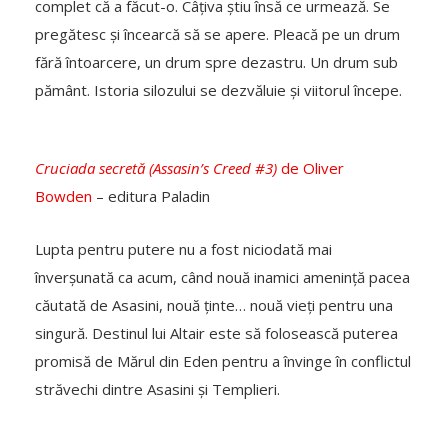
complet că a făcut-o. Câțiva știu însă ce urmează. Se
pregătesc și încearcă să se apere. Pleacă pe un drum
fără întoarcere, un drum spre dezastru. Un drum sub
pământ. Istoria silozului se dezvăluie și viitorul începe.
Cruciada secretă (Assasin’s Creed #3)
de Oliver
Bowden
– editura Paladin
Lupta pentru putere nu a fost niciodată mai
înverșunată ca acum, când nouă inamici amenință pacea
căutată de Asasini, nouă ținte… nouă vieți pentru una
singură. Destinul lui Altair este să folosească puterea
promisă de Mărul din Eden pentru a învinge în conflictul
străvechi dintre Asasini și Templieri.