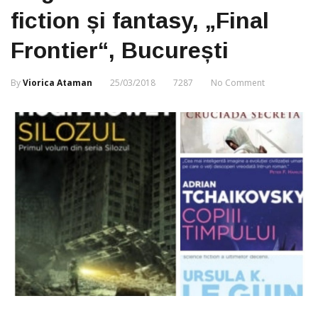
fiction și fantasy, „Final
Frontier“, București
By
Viorica Ataman
25/03/2018
7287
No Comment