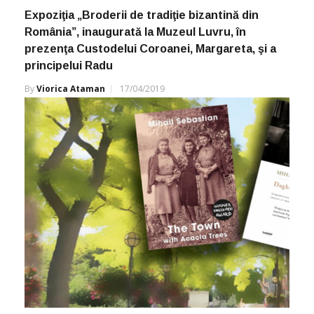
Expoziţia „Broderii de tradiţie bizantină din
România”, inaugurată la Muzeul Luvru, în
prezenţa Custodelui Coroanei, Margareta, şi a
principelui Radu
By
Viorica Ataman
17/04/2019