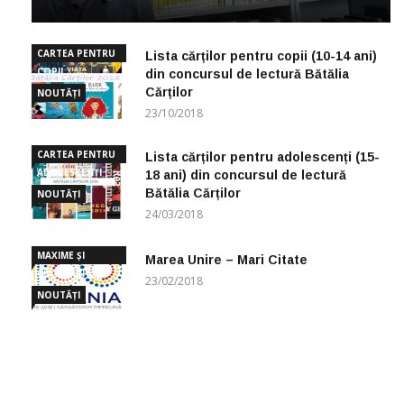
CARTEA PENTRU
Lista cărților pentru copii (10-14 ani)
COPII
din concursul de lectură Bătălia
Cărților
NOUTĂȚI
23/10/2018
CARTEA PENTRU
Lista cărților pentru adolescenți (15-
ADOLESCENȚI
18 ani) din concursul de lectură
Bătălia Cărților
NOUTĂȚI
24/03/2018
MAXIME ȘI
Marea Unire – Mari Citate
CUGETĂRI
23/02/2018
NOUTĂȚI