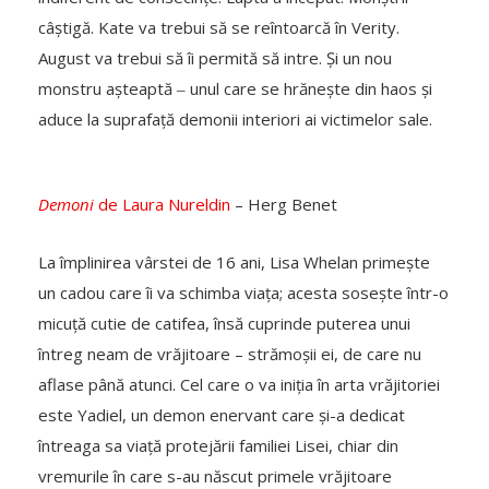
câștigă. Kate va trebui să se reîntoarcă în Verity.
August va trebui să îi permită să intre. Și un nou
monstru așteaptă ‒ unul care se hrănește din haos și
aduce la suprafață demonii interiori ai victimelor sale.
Demoni
de Laura Nureldin
– Herg Benet
La împlinirea vârstei de 16 ani, Lisa Whelan primește
un cadou care îi va schimba viața; acesta sosește într-o
micuță cutie de catifea, însă cuprinde puterea unui
întreg neam de vrăjitoare – strămoșii ei, de care nu
aflase până atunci. Cel care o va iniția în arta vrăjitoriei
este Yadiel, un demon enervant care și-a dedicat
întreaga sa viață protejării familiei Lisei, chiar din
vremurile în care s-au născut primele vrăjitoare