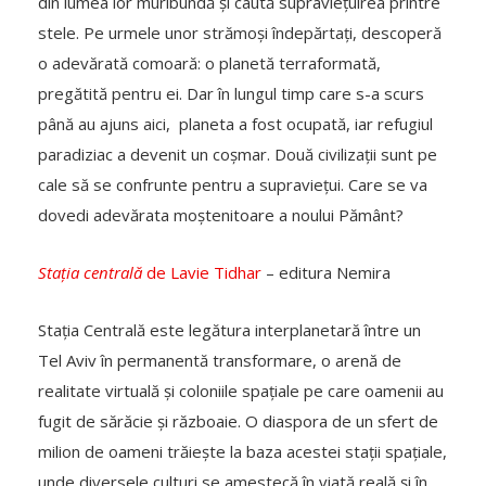
din lumea lor muribundă și caută supraviețuirea printre
stele. Pe urmele unor strămoși îndepărtați, descoperă
o adevărată comoară: o planetă terraformată,
pregătită pentru ei. Dar în lungul timp care s-a scurs
până au ajuns aici, planeta a fost ocupată, iar refugiul
paradiziac a devenit un coșmar. Două civilizații sunt pe
cale să se confrunte pentru a supraviețui. Care se va
dovedi adevărata moștenitoare a noului Pământ?
Stația centrală
de Lavie Tidhar
– editura Nemira
Stația Centrală este legătura interplanetară între un
Tel Aviv în permanentă transformare, o arenă de
realitate virtuală și coloniile spațiale pe care oamenii au
fugit de sărăcie și războaie. O diaspora de un sfert de
milion de oameni trăiește la baza acestei stații spațiale,
unde diversele culturi se amestecă în viată reală și în