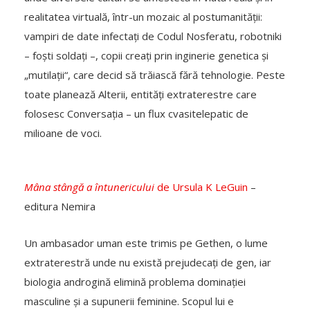
realitatea virtuală, într-un mozaic al postumanității:
vampiri de date infectați de Codul Nosferatu, robotniki
– foști soldați –, copii creați prin inginerie genetica și
„mutilații“, care decid să trăiască fără tehnologie. Peste
toate planează Alterii, entități extraterestre care
folosesc Conversația – un flux cvasitelepatic de
milioane de voci.
Mâna stângă a întunericului
de Ursula K LeGuin
–
editura Nemira
Un ambasador uman este trimis pe Gethen, o lume
extraterestră unde nu există prejudecați de gen, iar
biologia androgină elimină problema dominației
masculine și a supunerii feminine. Scopul lui e