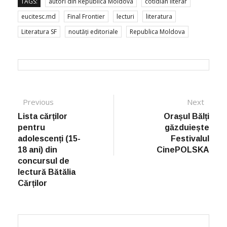
TAGS:
autori din Republica Moldova
cotidian literar
eucitesc.md
Final Frontier
lecturi
literatura
Literatura SF
noutăți editoriale
Republica Moldova
Post navigation
Previous
Previous post:
Next
Next
post:
Lista cărților
Orașul Bălți
pentru
găzduiește
adolescenți (15-
Festivalul
18 ani) din
CinePOLSKA
concursul de
lectură Bătălia
Cărților