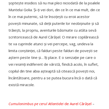
șoptește insidios să nu mai pleci niciodată de la poalele
Muntelui Golia. Și-ți vei dori, din ce în ce mai mult, din ce
în ce mai puternic, să te însoțești cu eroii acestor
povești minunate, să deții puterile lor neobișnuite și să
trăiești, la propriu, aventurile băsmuite cu atâta sevă
scriitoricească de Aurel Cărășel. O mirare copilărească
te va cuprinde atunci și vei percepe, vag, undeva la
limita conștiinței, că falduri peste falduri de povești se
aștern peste tine și… îți place. E o senzație pe care o
vei resimți indiferent de vârstă, fiindcă acolo, în suflet,
copilul din tine abia așteaptă să citească povești noi,
încântătoare, pentru a se putea bucura încă o dată că
există miracole.
Cumulonimbus pe cerul Atlantidei
de Aurel Cărășel
–