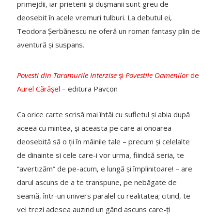
primejdii, iar prietenii și dușmanii sunt greu de
deosebit în acele vremuri tulburi. La debutul ei,
Teodora Șerbănescu ne oferă un roman fantasy plin de
aventură și suspans.
Povesti din Taramurile Interzise
și
Povestile Oamenilor
de
Aurel Cărășel
– editura Pavcon
Ca orice carte scrisă mai întâi cu sufletul și abia după
aceea cu mintea, și aceasta pe care ai onoarea
deosebită să o ții în mâinile tale – precum și celelalte
de dinainte si cele care-i vor urma, fiindcă seria, te
”avertizăm” de pe-acum, e lungă și împlinitoare! – are
darul ascuns de a te transpune, pe nebăgate de
seamă, într-un univers paralel cu realitatea; citind, te
vei trezi adesea auzind un gând ascuns care-ți