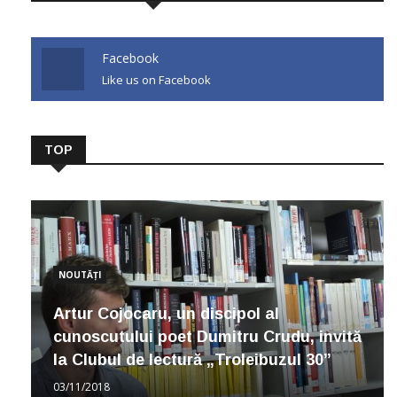
Facebook
Like us on Facebook
TOP
NOUTĂȚI
Artur Cojocaru, un discipol al
cunoscutului poet Dumitru Crudu, invită
la Clubul de lectură „Troleibuzul 30”
03/11/2018