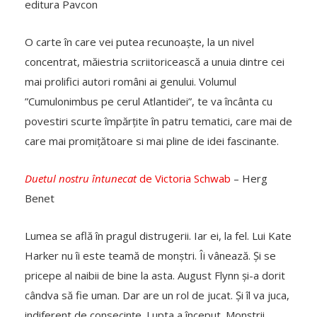
editura Pavcon
O carte în care vei putea recunoaște, la un nivel
concentrat, măiestria scriitoricească a unuia dintre cei
mai prolifici autori români ai genului. Volumul
”Cumulonimbus pe cerul Atlantidei”, te va încânta cu
povestiri scurte împărțite în patru tematici, care mai de
care mai promițătoare si mai pline de idei fascinante.
Duetul nostru întunecat
de Victoria Schwab
– Herg
Benet
Lumea se află în pragul distrugerii. Iar ei, la fel. Lui Kate
Harker nu îi este teamă de monștri. Îi vânează. Și se
pricepe al naibii de bine la asta. August Flynn și-a dorit
cândva să fie uman. Dar are un rol de jucat. Și îl va juca,
indiferent de consecințe. Lupta a început. Monștrii