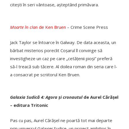
citești în seri vântoase, așteptând primăvara.
Moarte în clan
de Ken Bruen
– Crime Scene Press
Jack Taylor se întoarce în Galway. De data aceasta, un
bărbat misterios poreclit Coșarul îl convinge să
investigheze un caz pe care „cetățenii pioși” preferă
să-l treacă sub tăcere. Al doilea roman din seria care l-
a consacrat pe scriitorul Ken Bruen.
Galaxia Sudică 4: Agora și cronautul
de Aurel Cărășel
– editura Tritonic
Pas cu pas, Aurel Cărășel ne poartă tot mai departe
prin universul Galaxiei Sudice, un proiect ambițios în