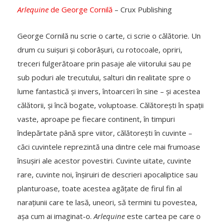
Arlequine
de George Cornilă
– Crux Publishing
George Cornilă nu scrie o carte, ci scrie o călătorie. Un
drum cu suișuri și coborâșuri, cu rotocoale, opriri,
treceri fulgerătoare prin pasaje ale viitorului sau pe
sub poduri ale trecutului, salturi din realitate spre o
lume fantastică și invers, întoarceri în sine – și acestea
călătorii, și încă bogate, voluptoase. Călătorești în spații
vaste, aproape pe fiecare continent, în timpuri
îndepărtate până spre viitor, călătorești în cuvinte –
căci cuvintele reprezintă una dintre cele mai frumoase
însușiri ale acestor povestiri. Cuvinte uitate, cuvinte
rare, cuvinte noi, înșiruiri de descrieri apocaliptice sau
planturoase, toate acestea agățate de firul fin al
narațiunii care te lasă, uneori, să termini tu povestea,
așa cum ai imaginat-o.
Arlequine
este cartea pe care o