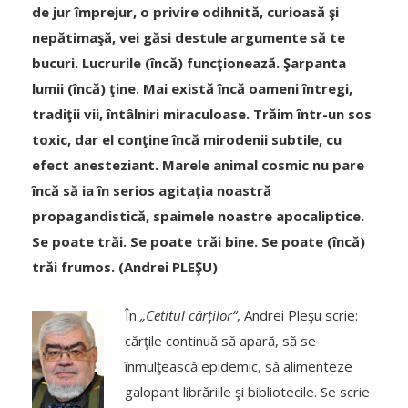
de jur împrejur, o privire odihnită, curioasă şi
nepătimaşă, vei găsi destule argumente să te
bucuri. Lucrurile (încă) funcţionează. Şarpanta
lumii (încă) ţine. Mai există încă oameni întregi,
tradiţii vii, întâlniri miraculoase. Trăim într-un sos
toxic, dar el conţine încă mirodenii subtile, cu
efect anesteziant. Marele animal cosmic nu pare
încă să ia în serios agitaţia noastră
propagandistică, spaimele noastre apocaliptice.
Se poate trăi. Se poate trăi bine. Se poate (încă)
trăi frumos. (Andrei PLEŞU)
În
„Cetitul cărţilor“
, Andrei Pleşu scrie:
cărţile continuă să apară, să se
înmulţească epidemic, să alimenteze
galopant librăriile şi bibliotecile. Se scrie