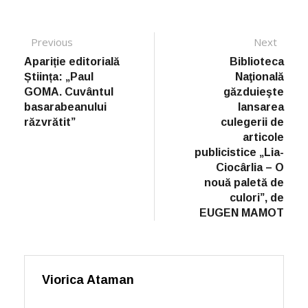
Post navigation
Previous
Previous post:
Next
Next
post:
Apariție editorială
Biblioteca
Știința: „Paul
Naţională
GOMA. Cuvântul
găzduieşte
basarabeanului
lansarea
răzvrătit”
culegerii de
articole
publicistice „Lia-
Ciocârlia – O
nouă paletă de
culori”, de
EUGEN MAMOT
Viorica Ataman