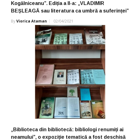
Kogălniceanu”. Ediția a II-a: „VLADIMIR
BEȘLEAGĂ sau literatura ca umbră a suferinței”
By
Viorica Ataman
02/04/2021
„Biblioteca din bibliotecă: bibliologi renumiți ai
neamului”, o expoziție tematică a fost deschisă