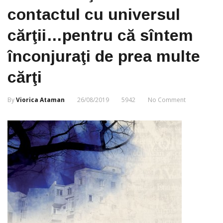
contactul cu universul
cărţii…pentru că sîntem
înconjuraţi de prea multe
cărţi
By
Viorica Ataman
26/08/2019
5942
No Comment