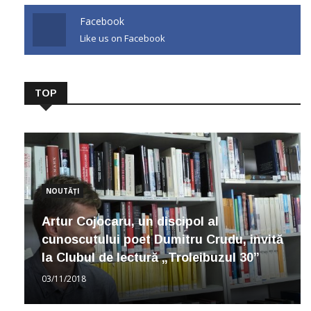
Facebook
Like us on Facebook
TOP
NOUTĂȚI
Artur Cojocaru, un discipol al
cunoscutului poet Dumitru Crudu, invită
la Clubul de lectură „Troleibuzul 30”
03/11/2018