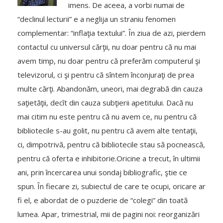
imens. De aceea, a vorbi numai de
“declinul lecturii” e a neglija un straniu fenomen
complementar: “inflaţia textului”. În ziua de azi, pierdem
contactul cu universul cărţii, nu doar pentru că nu mai
avem timp, nu doar pentru că preferăm computerul şi
televizorul, ci şi pentru că sîntem înconjuraţi de prea
multe cărţi. Abandonăm, uneori, mai degrabă din cauza
saţietăţii, decît din cauza subţierii apetitului. Dacă nu
mai citim nu este pentru că nu avem ce, nu pentru că
bibliotecile s-au golit, nu pentru că avem alte tentaţii,
ci, dimpotrivă, pentru că bibliotecile stau să pocnească,
pentru că oferta e inhibitorie.Oricine a trecut, în ultimii
ani, prin încercarea unui sondaj bibliografic, ştie ce
spun. În fiecare zi, subiectul de care te ocupi, oricare ar
fi el, e abordat de o puzderie de “colegi” din toată
lumea. Apar, trimestrial, mii de pagini noi: reorganizări