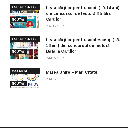
CARTEA PENTRU
Lista cărților pentru copii (10-14 ani)
COPII
din concursul de lectură Bătălia
Cărților
NOUTĂȚI
23/10/2018
CARTEA PENTRU
Lista cărților pentru adolescenți (15-
ADOLESCENȚI
18 ani) din concursul de lectură
Bătălia Cărților
NOUTĂȚI
24/03/2018
MAXIME ȘI
Marea Unire – Mari Citate
CUGETĂRI
23/02/2018
NOUTĂȚI