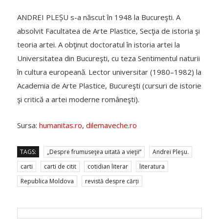
ANDREI PLEȘU s-a născut în 1948 la Bucureşti. A
absolvit Facultatea de Arte Plastice, Secţia de istoria şi
teoria artei. A obţinut doctoratul în istoria artei la
Universitatea din Bucureşti, cu teza Sentimentul naturii
în cultura europeană. Lector universitar (1980–1982) la
Academia de Arte Plastice, Bucureşti (cursuri de istorie
şi critică a artei moderne româneşti).
Sursa:
humanitas.ro
,
dilemaveche.ro
TAGS:
„Despre frumuseţea uitată a vieţii“
Andrei Pleşu.
carti
carti de citit
cotidian literar
literatura
Republica Moldova
revistă despre cărți