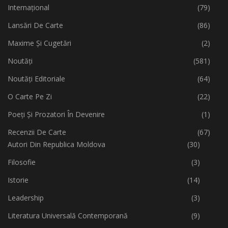
Internațional
(79)
Lansări De Carte
(86)
Maxime Și Cugetări
(2)
Noutăți
(581)
Noutăți Editoriale
(64)
O Carte Pe Zi
(22)
Poeți Și Prozatori În Devenire
(1)
Recenzii De Carte
(67)
Autori Din Republica Moldova
(30)
Filosofie
(3)
Istorie
(14)
Leadership
(3)
Literatura Universală Contemporană
(9)