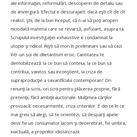
ale informaţiei, reformulări, descoperiri de detaliu sau
de anvergură. Efectul e descurajant: dacă eşti cît de cît
realist, ştii, de la bun început, că n-ai să poţi acoperi
niciodată materia care se revarsă, asfixiant, asupra ta.
Scrupulul investigaţiei exhaustive e condamnat la
utopie şi ridicol. Rişti să mori în preliminarii sau să cazi
într-un soi de diletantism eroic. Cantitatea te
demobilizează: la ce bun să continui, la ce bun să
contribui, vanitos sau inconştient, la criza de
supraproducţie a savantlîcului contemporan? Ori
renunţi la scris, ori scrii pentru plăcerea proprie, fără
pretenţii, fără ambiţii auctoriale. Mulţimea cărţilor
provoacă, necesarmente, criza criteriilor. E din ce în ce
mai greu să alegi, să te orientezi, să desparţi apele:
devii fie un consumator lacom şi decerebrat, fie umbra,
inactuală, a propriilor idiosincrazii.