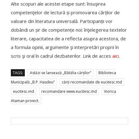
Alte scopuri ale acestei etape sunt: însuşirea
competenţelor de lectură și promovarea cărților de
valoare din literatura universală. Participanții vor
dobândi un șir de competențe noi: înţelegerea textelor
literare, capacitatea de a reflecta asupra acestora, de
a formula opinii, argumente şi interpretări proprii în
scris şi oral în cadrul dezbaterilor. Link de acces
aici.
TAGS:
Astăzi se lansează „Bătălia cărților”
Biblioteca
Municipală „B.P. Hasdeu”
cărți recomandate de eucitesc.md
eucitesc.md
recomandare www.eucitesc.md
Viorica
Ataman proiect.