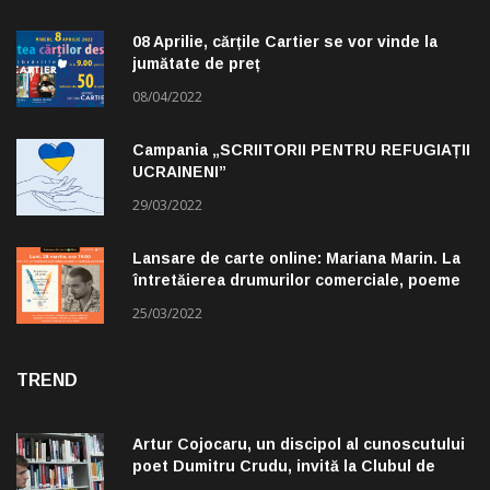
08 Aprilie, cărțile Cartier se vor vinde la
jumătate de preț
08/04/2022
Campania „SCRIITORII PENTRU REFUGIAȚII
UCRAINENI”
29/03/2022
Lansare de carte online: Mariana Marin. La
întretăierea drumurilor comerciale, poeme
alese de Claudiu Komartin
25/03/2022
TREND
Artur Cojocaru, un discipol al cunoscutului
poet Dumitru Crudu, invită la Clubul de
lectură „Troleibuzul 30”