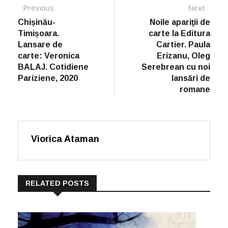
Post navigation
Previous
Previous post:
Next
Next
post:
Chișinău-
Noile apariţii de
Timișoara.
carte la Editura
Lansare de
Cartier. Paula
carte: Veronica
Erizanu, Oleg
BALAJ. Cotidiene
Serebrean cu noi
Pariziene, 2020
lansări de
romane
Viorica Ataman
RELATED POSTS