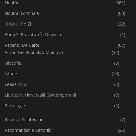
Noutăți
(581)
Noutăți Editoriale
(64)
O Carte Pe Zi
(22)
Poeți Și Prozatori În Devenire
(1)
Recenzii De Carte
(67)
Autori Din Republica Moldova
(30)
Filosofie
(3)
Istorie
(14)
Leadership
(3)
Literatura Universală Contemporană
(9)
Psihologie
(6)
Recenzii Și Interviuri
(7)
Recomandările Cititorilor
(26)