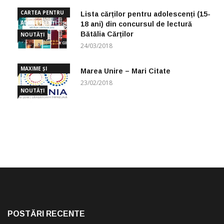
CARTEA PENTRU
Lista cărților pentru adolescenți (15-
ADOLESCENȚI
18 ani) din concursul de lectură
Bătălia Cărților
NOUTĂȚI
24/03/2018
MAXIME ȘI
Marea Unire – Mari Citate
CUGETĂRI
23/02/2018
NOUTĂȚI
POSTĂRI RECENTE