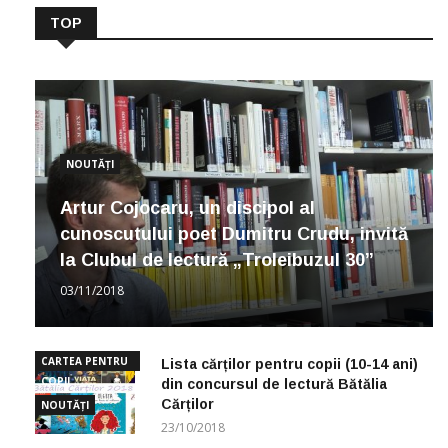
TOP
NOUTĂȚI
Artur Cojocaru, un discipol al
cunoscutului poet Dumitru Crudu, invită
la Clubul de lectură „Troleibuzul 30”
03/11/2018
CARTEA PENTRU
Lista cărților pentru copii (10-14 ani)
COPII
din concursul de lectură Bătălia
Cărților
NOUTĂȚI
23/10/2018