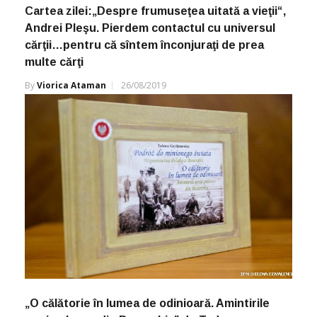
Cartea zilei:„Despre frumuseţea uitată a vieţii“,
Andrei Pleşu. Pierdem contactul cu universul
cărţii…pentru că sîntem înconjuraţi de prea
multe cărţi
By
Viorica Ataman
26/08/2019
„O călătorie în lumea de odinioară. Amintirile