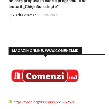
de cărți propusă în cadrul programului de
lectură „Chişinăul citeşte”
By
Viorica Ataman
07/03/2018
MAGAZIN ONLINE. WWW.COMENZI.MD
https://orcid.org/0000-0002-5159-262X