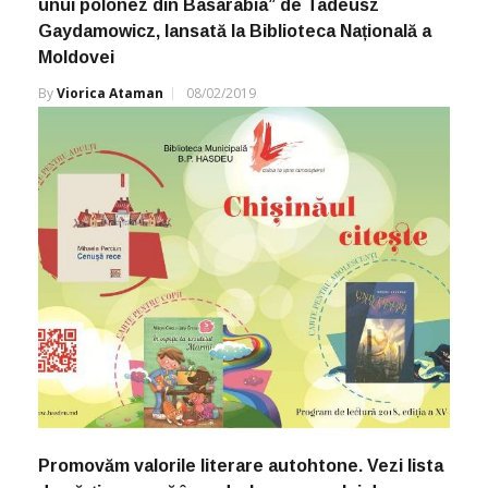
unui polonez din Basarabia” de Tadeusz
Gaydamowicz, lansată la Biblioteca Națională a
Moldovei
By
Viorica Ataman
08/02/2019
Promovăm valorile literare autohtone. Vezi lista