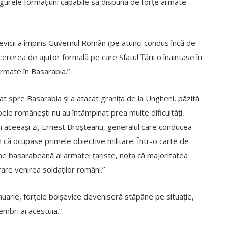
ngurele formațiuni capabile să dispună de forțe armate
evicii a împins Guvernul Român (pe atunci condus încă de
e cererea de ajutor formală pe care Sfatul Țării o înaintase în
armate în Basarabia.”
 spre Basarabia și a atacat granița de la Ungheni, păzită
pele românești nu au întâmpinat prea multe dificultăți,
 În aceeași zi, Ernest Broșteanu, generalul care conducea
 că ocupase primele obiective militare. Într-o carte de
ine basarabeană al armatei țariste, nota că majoritatea
rare venirea soldaților români.”
anuarie, forțele bolșevice deveniseră stăpâne pe situație,
embri ai acestuia.”