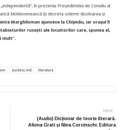
„independentă”, în prezența Președintelui de Consiliu al
ratică Moldovenească își decreta solemn dizolvarea și
nainte Marghiloman
ajunsese la Chișinău, iar orașul îl
bieturilor rusești ale locuitorilor care, spunea el,
ă mult”.
nire
eucitesc.md
literatura
Next
Next
post:
(Audio) Dicționar de teorie literară.
Aliona Grati și Nina Corcinschi. Editura