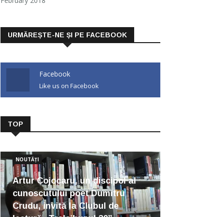
February 2018
URMĂREȘTE-NE ȘI PE FACEBOOK
Facebook
Like us on Facebook
TOP
NOUTĂȚI
Artur Cojocaru, un discipol al
cunoscutului poet Dumitru
Crudu, invită la Clubul de