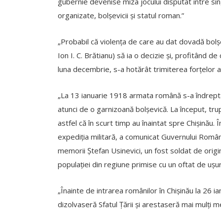
gubernie devenise miza jocului disputat intre si
organizate, bolșevicii și statul roman.”
„Probabil că violența de care au dat dovadă bolș
Ion I. C. Brătianu) să ia o decizie și, profitând d
luna decembrie, s-a hotărât trimiterea forțelor 
„La 13 ianuarie 1918 armata română s-a îndreptat
atunci de o garnizoană bolșevică. La început, tru
astfel că în scurt timp au înaintat spre Chișinău.
expediția militară, a comunicat Guvernului Român
memorii Ștefan Usinevici, un fost soldat de orig
populației din regiune primise cu un oftat de ușu
„Înainte de intrarea românilor în Chișinău la 26 i
dizolvaseră Sfatul Țării și arestaseră mai mulți m