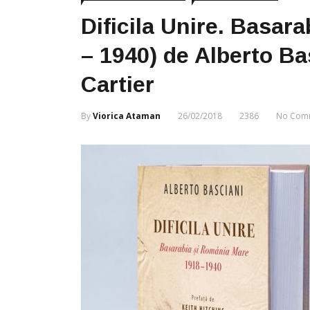
Dificila Unire. Basar
– 1940) de Alberto Ba
Cartier
By
Viorica Ataman
26/02/2018
2386
No Com