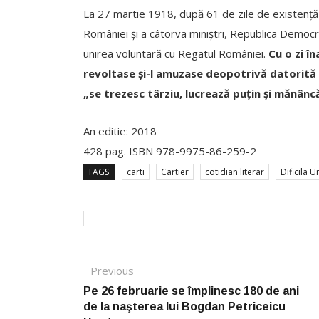
La 27 martie 1918, după 61 de zile de existență 
României și a câtorva miniștri, Republica Democ
unirea voluntară cu Regatul României.
Cu o zi î
revoltase și-l amuzase deopotrivă datorită ta
„se trezesc târziu, lucrează puțin și mănânc
An editie: 2018
428 pag. ISBN 978-9975-86-259-2
TAGS:
carti
Cartier
cotidian literar
Dificila U
Post navigation
Previous
Previous post:
Pe 26 februarie se împlinesc 180 de ani
de la naşterea lui Bogdan Petriceicu