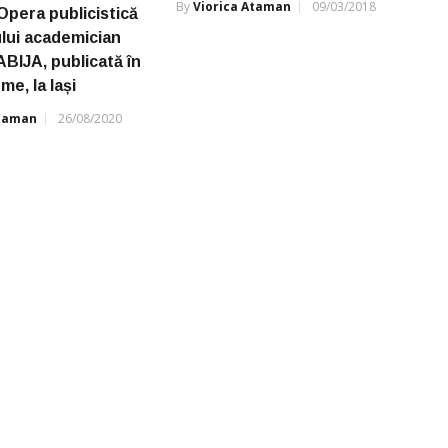
By
Viorica Ataman
09/03/2018
Opera publicistică
ului academician
ABIJA, publicată în
me, la Iași
Ataman
26/08/2020