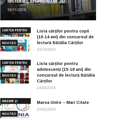
lectură „Troleibuzul 30”
03/11/2018
CARTEA PENTRU
Lista cărților pentru copii
COPII
(10-14 ani) din concursul de
lectură Bătălia Cărților
NOUTĂȚI
23/10/2018
CARTEA PENTRU
Lista cărților pentru
ADOLESCENȚI
adolescenți (15-18 ani) din
concursul de lectură Bătălia
NOUTĂȚI
Cărților
24/03/2018
MAXIME ȘI
Marea Unire – Mari Citate
CUGETĂRI
23/02/2018
NOUTĂȚI