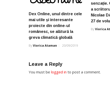
senzație. 
a scriitor
Dex Online, unul dintre cele
Nicolae D
mai utile și interesante
27 de volu
proiecte din online-ul
By
Viorica 
românesc, se alătură la
greva climatică globală
By
Viorica Ataman
20/09/2019
Leave a Reply
You must be
logged in
to post a comment.