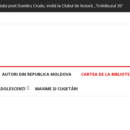
ului poet Dumitru Crudu, invită la Clubul de lectură „Troleibuzul 30”
AUTORI DIN REPUBLICA MOLDOVA
CARTEA DE LA BIBLIOT
ADOLESCENȚI
MAXIME ȘI CUGETĂRI