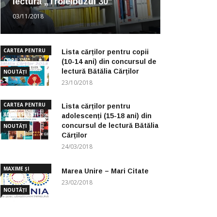
lectură „Troleibuzul 30”
03/11/2018
CARTEA PENTRU
Lista cărților pentru copii
COPII
(10-14 ani) din concursul de
lectură Bătălia Cărților
NOUTĂȚI
23/10/2018
CARTEA PENTRU
Lista cărților pentru
ADOLESCENȚI
adolescenți (15-18 ani) din
concursul de lectură Bătălia
NOUTĂȚI
Cărților
24/03/2018
MAXIME ȘI
Marea Unire – Mari Citate
CUGETĂRI
23/02/2018
NOUTĂȚI