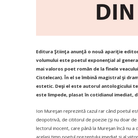
Editura Ştiinţa anunţă o nouă apariţie edito
volumului este poetul exponenţial al generaţ
mai valoros poet român de la finele veacului 
Cistelecan). În el se îmbină magistral şi dra
estetic. Deşi el este autorul antologicului t
este limpede, plasat în cotidianul imediat, da
Ion Mureşan reprezintă cazul rar când poetul este 
deopotrivă, de cititorul de poezie (şi nu doar de 
lectorul inocent, care până la Mureşan încă nu a de
acelaşi timp poetul prezentului imediat şi al viitor