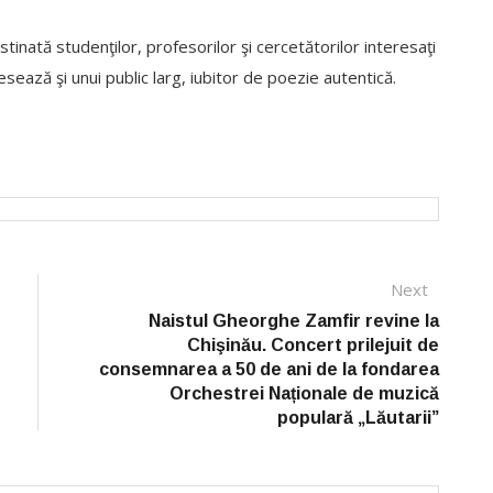
stinată studenţilor, profesorilor şi cercetătorilor interesaţi
ază şi unui public larg, iubitor de poezie autentică.
Next
Next
post:
Naistul Gheorghe Zamfir revine la
Chişinău. Concert prilejuit de
consemnarea a 50 de ani de la fondarea
Orchestrei Naționale de muzică
populară „Lăutarii”