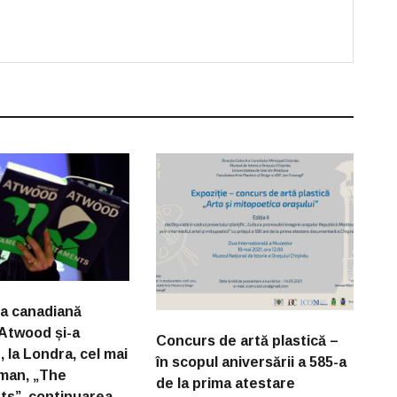
ea canadiană
Atwood și-a
Concurs de artă plastică –
 la Londra, cel mai
în scopul aniversării a 585-a
man, „The
de la prima atestare
s”, continuarea