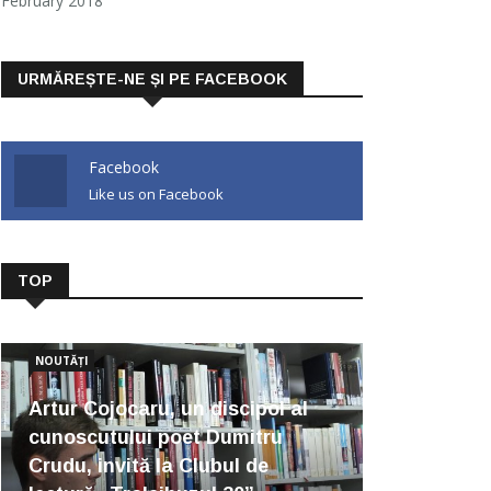
February 2018
URMĂREȘTE-NE ȘI PE FACEBOOK
Facebook
Like us on Facebook
TOP
NOUTĂȚI
Artur Cojocaru, un discipol al
cunoscutului poet Dumitru
Crudu, invită la Clubul de