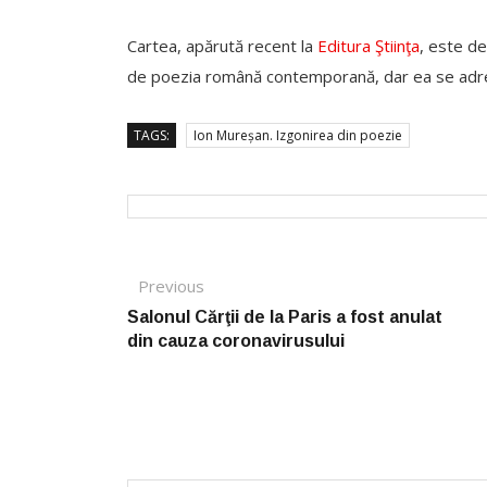
Cartea, apărută recent la
Editura Ştiinţa
, este de
de poezia română contemporană, dar ea se adrese
TAGS:
Ion Mureșan. Izgonirea din poezie
Post navigation
Previous
Previous post:
Salonul Cărţii de la Paris a fost anulat
din cauza coronavirusului