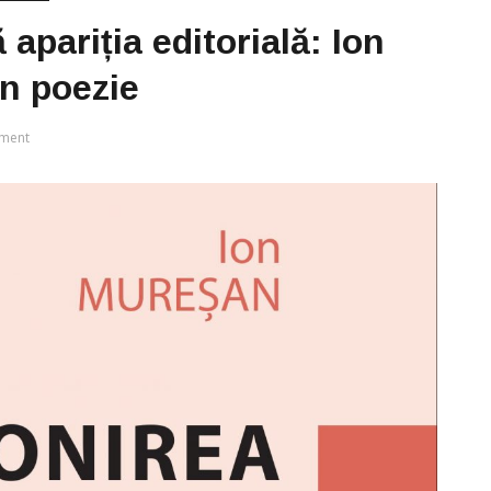
 apariția editorială: Ion
in poezie
ment