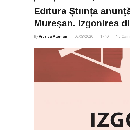
Editura Știința anunță
Mureșan. Izgonirea d
By
Viorica Ataman
02/03/2020
1740
No Com