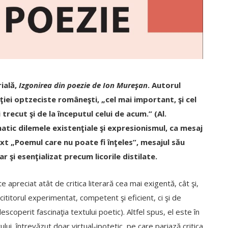
rială,
Izgonirea din poezie de Ion Mureşan
. Autorul
iei optzeciste româneşti, „cel mai important, şi cel
trecut şi de la începutul celui de acum.” (Al.
matic dilemele existenţiale şi expresionismul, ca mesaj
ext „Poemul care nu poate fi înţeles”, mesajul său
r şi esenţializat precum licorile distilate.
apreciat atât de critica literară cea mai exigentă, cât şi,
cititorul experimentat, competent şi eficient, ci şi de
scoperit fascinaţia textului poetic). Altfel spus, el este în
ului, întrevăzut doar virtual-ipotetic, pe care pariază critica