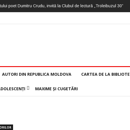
ului poet Dumitru Crudu, invită la Clubul de lectură „Troleibuzul 30”
AUTORI DIN REPUBLICA MOLDOVA
CARTEA DE LA BIBLIOT
ADOLESCENȚI
MAXIME ȘI CUGETĂRI
TORILOR