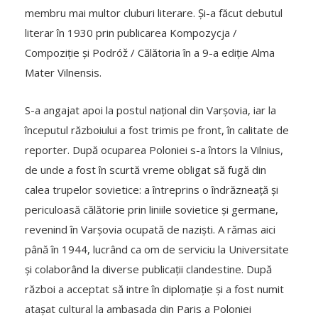
membru mai multor cluburi literare. Și-a făcut debutul
literar în 1930 prin publicarea Kompozycja /
Compoziție și Podróž / Călătoria în a 9-a ediție Alma
Mater Vilnensis.
S-a angajat apoi la postul național din Varșovia, iar la
începutul războiului a fost trimis pe front, în calitate de
reporter. După ocuparea Poloniei s-a întors la Vilnius,
de unde a fost în scurtă vreme obligat să fugă din
calea trupelor sovietice: a întreprins o îndrăzneață și
periculoasă călătorie prin liniile sovietice și germane,
revenind în Varșovia ocupată de naziști. A rămas aici
până în 1944, lucrând ca om de serviciu la Universitate
și colaborând la diverse publicații clandestine. După
război a acceptat să intre în diplomație și a fost numit
atașat cultural la ambasada din Paris a Poloniei