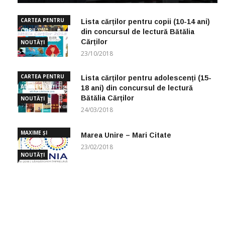
CARTEA PENTRU
Lista cărților pentru copii (10-14 ani)
COPII
din concursul de lectură Bătălia
Cărților
NOUTĂȚI
23/10/2018
CARTEA PENTRU
Lista cărților pentru adolescenți (15-
ADOLESCENȚI
18 ani) din concursul de lectură
Bătălia Cărților
NOUTĂȚI
24/03/2018
MAXIME ȘI
Marea Unire – Mari Citate
CUGETĂRI
23/02/2018
NOUTĂȚI