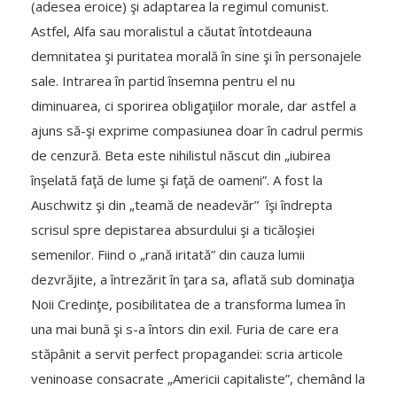
(adesea eroice) şi adaptarea la regimul comunist.
Astfel, Alfa sau moralistul a căutat întotdeauna
demnitatea şi puritatea morală în sine şi în personajele
sale. Intrarea în partid însemna pentru el nu
diminuarea, ci sporirea obligaţiilor morale, dar astfel a
ajuns să-şi exprime compasiunea doar în cadrul permis
de cenzură. Beta este nihilistul născut din „iubirea
înşelată faţă de lume şi faţă de oameni”. A fost la
Auschwitz şi din „teamă de neadevăr” îşi îndrepta
scrisul spre depistarea absurdului şi a ticăloşiei
semenilor. Fiind o „rană iritată” din cauza lumii
dezvrăjite, a întrezărit în ţara sa, aflată sub dominaţia
Noii Credinţe, posibilitatea de a transforma lumea în
una mai bună şi s-a întors din exil. Furia de care era
stăpânit a servit perfect propagandei: scria articole
veninoase consacrate „Americii capitaliste”, chemând la