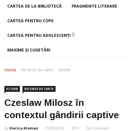
CARTEA DE LA BIBLIOTECĂ
FRAGMENTE LITERARE
CARTEA PENTRU COPII
CARTEA PENTRU ADOLESCENȚI
MAXIME ȘI CUGETĂRI
Home
Recenzii de carte
Istorie
ISTORIE
RECENZII DE CARTE
Czeslaw Milosz în
contextul gândirii captive
By
Viorica Ataman
25/05/2018
3751
No Comment