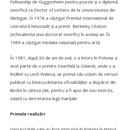
Fellowship de Guggenheim pentru poezie și o diplomă
onorifică ca Doctor of Letters de la Universitatea din
Michigan. În 1978 a câștigat Premiul Internațional de
Literatură Neustadt și a primit Berkeley Citation
(echivalentul unui doctorat onorific) în același an. În
1989 a câștigat medalia națională pentru artă.
În 1981, după 30 de ani de exil, s-a întors în Polonia: a
avut parte de o primire triumfală la Gdansk, unde s-a
întâlnit cu Lech Walesa, iar primul său volum de versuri
publicat cu binecuvântarea oficialităților a dispărut din
librării în câteva zile, pentru a fi apoi din nou interzis,
odată cu decretarea legii marțiale.
Primele realizări
Deși lucrările sale au fost interzise în Polonia în timpul