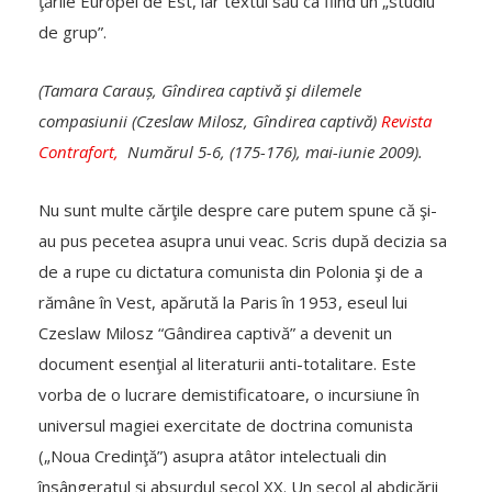
ţările Europei de Est, iar textul său ca fiind un „studiu
de grup”.
(Tamara Carauș, Gîndirea captivă şi dilemele
compasiunii (Czeslaw Milosz, Gîndirea captivă)
Revista
Contrafort,
Numărul 5-6, (175-176), mai-iunie 2009).
Nu sunt multe cărţile despre care putem spune că şi-
au pus pecetea asupra unui veac. Scris după decizia sa
de a rupe cu dictatura comunista din Polonia şi de a
rămâne în Vest, apărută la Paris în 1953, eseul lui
Czeslaw Milosz “Gândirea captivă” a devenit un
document esenţial al literaturii anti-totalitare. Este
vorba de o lucrare demistificatoare, o incursiune în
universul magiei exercitate de doctrina comunista
(„Noua Credinţă”) asupra atâtor intelectuali din
însângeratul şi absurdul secol XX. Un secol al abdicării