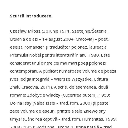
Scurtă introducere
Czesław Miłosz (30 iunie 1911, Szetejnie/Šeteniai,
Lituania de azi – 14 august 2004, Cracovia) – poet,
eseist, romancier şi traducător polonez, laureat al
Premiului Nobel pentru literatură în anul 1980. Este
considerat unul dintre cei mai mari poeţi polonezi
contemporani. A publicat numeroase volume de poezii
(vezi ediţia integrală – Wiersze Wszystkie, Editura
Znak, Cracovia, 2011). A scris, de asemenea, două
romane: Zdobycie władzy (Cucerirea puterii), 1953;
Dolina Issy (Valea Issei – trad. rom. 2000) şi peste
zece volume de eseuri, printre altele Zniewolony
umysł (Gândirea captivă – trad. rom. Humanitas, 1999,
2008), 1953; Rodzinna Europa (Europa natală – trad.