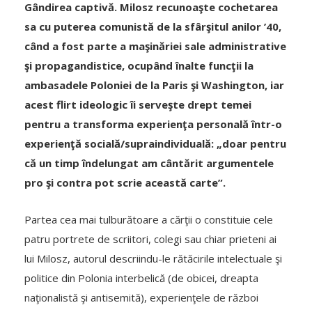
Gândirea captivă. Milosz recunoaşte cochetarea
sa cu puterea comunistă de la sfârşitul anilor ’40,
când a fost parte a maşinăriei sale administrative
şi propagandistice, ocupând înalte funcţii la
ambasadele Poloniei de la Paris şi Washington, iar
acest flirt ideologic îi serveşte drept temei
pentru a transforma experienţa personală într-o
experienţă socială/supraindividuală: „doar pentru
că un timp îndelungat am cântărit argumentele
pro şi contra pot scrie această carte”.
Partea cea mai tulburătoare a cărţii o constituie cele
patru portrete de scriitori, colegi sau chiar prieteni ai
lui Milosz, autorul descriindu-le rătăcirile intelectuale şi
politice din Polonia interbelică (de obicei, dreapta
naţionalistă şi antisemită), experienţele de război