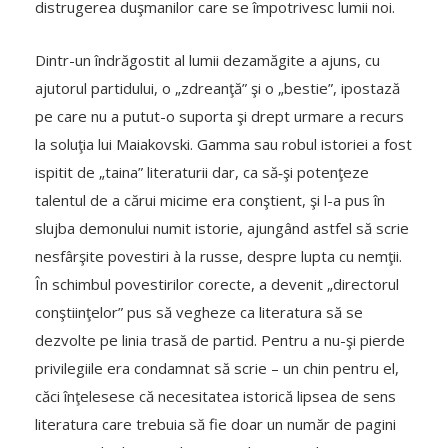
distrugerea duşmanilor care se împotrivesc lumii noi.
Dintr-un îndrăgostit al lumii dezamăgite a ajuns, cu
ajutorul partidului, o „zdreanţă” şi o „bestie”, ipostază
pe care nu a putut-o suporta şi drept urmare a recurs
la soluţia lui Maiakovski. Gamma sau robul istoriei a fost
ispitit de „taina” literaturii dar, ca să‑şi potenţeze
talentul de a cărui micime era conştient, şi l-a pus în
slujba demonului numit istorie, ajungând astfel să scrie
nesfârşite povestiri à la russe, despre lupta cu nemţii.
În schimbul povestirilor corecte, a devenit „directorul
conştiinţelor” pus să vegheze ca literatura să se
dezvolte pe linia trasă de partid. Pentru a nu-şi pierde
privilegiile era condamnat să scrie – un chin pentru el,
căci înţelesese că necesitatea istorică lipsea de sens
literatura care trebuia să fie doar un număr de pagini