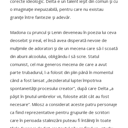
corecte ideologic. Delta e un talent ieşit din comun şi cu
o imaginaţie inepuizabilă, pentru care nu existau
graniţe între fantezie şi adevăr.
Madona cu pruncul şi Lenin deveneau în poezia lui ceva
deosebit şi ireal, el însă avea disperată nevoie de
mulţimile de adoratori şi de un mecena care să-l scoată
din aburii alcoolului, obligându-l să scrie. Statul
comunist, cel mai generos mecena de care a avut
parte trubadurul, l-a folosit din plin până în momentul
când a fost lansat „dezideratul luptei împotriva
spontaneităţii procesului creator”, după care Delta „a
păşit în ţinutul umbrelor vii, folosite atât cât au fost
necesare”. Milosz a considerat aceste patru personaje
ca fiind reprezentative pentru grupurile de scriitori
care în perioada stalinizării puteau fi întâlniţi în toate