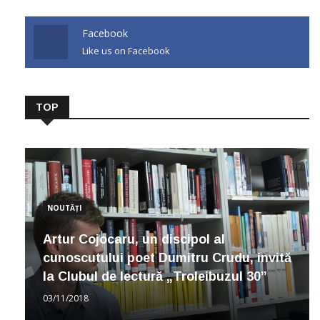
Facebook
Like us on Facebook
TOP
NOUTĂȚI
Artur Cojocaru, un discipol al
cunoscutului poet Dumitru Crudu, invită
la Clubul de lectură „Troleibuzul 30”
03/11/2018