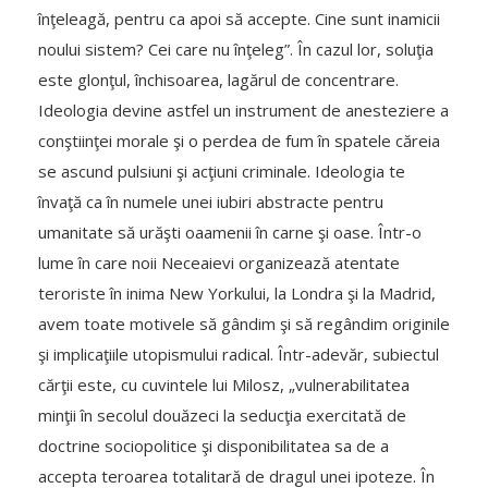
înţeleagă, pentru ca apoi să accepte. Cine sunt inamicii
noului sistem? Cei care nu înţeleg”. În cazul lor, soluţia
este glonţul, închisoarea, lagărul de concentrare.
Ideologia devine astfel un instrument de anesteziere a
conştiinţei morale şi o perdea de fum în spatele căreia
se ascund pulsiuni şi acţiuni criminale. Ideologia te
învaţă ca în numele unei iubiri abstracte pentru
umanitate să urăşti oaamenii în carne şi oase. Într-o
lume în care noii Neceaievi organizează atentate
teroriste în inima New Yorkului, la Londra şi la Madrid,
avem toate motivele să gândim şi să regândim originile
şi implicaţiile utopismului radical. Într-adevăr, subiectul
cărţii este, cu cuvintele lui Milosz, „vulnerabilitatea
minţii în secolul douăzeci la seducţia exercitată de
doctrine sociopolitice şi disponibilitatea sa de a
accepta teroarea totalitară de dragul unei ipoteze. În