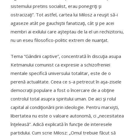
sistemului pretins socialist, erau ponegriţi şi
ostracizaţi”. Tot astfel, cartea lui Milosz a reuşit să-i
agaseze atât pe gauchiştii fanatizaţi, cât şi pe acei
membri ai exilului care aşteptau de la el un rechizitoriu,
nu un eseu filosofico-politic extrem de nuanţat.
Tema “Gândirii captive”, concentrată în discuţia asupa
Ketmanului comunist ca expresie a schizofreniei
mentale specifică universului totalitar, este de o
perenă actualitate. Ceea ce s-a petrecut în aşa-zisele
democraţii populare a fost o încercare de a obţine
controlul total asupra spiritului uman. De aici şi rolul
capital al condiţionării prin ideologie. Pentru marxişti,
libertatea nu este o valoare autonomă, ci „necesitatea
înţeleasă”. Adică explicată în funcţie de interesele
partidului. Cum scrie Milosz: „Omul trebuie făcut să