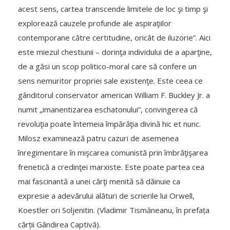
acest sens, cartea transcende limitele de loc şi timp şi
explorează cauzele profunde ale aspiraţiilor
contemporane către certitudine, oricât de iluzorie”. Aici
este miezul chestiunii – dorinţa individului de a aparţine,
de a găsi un scop politico-moral care să confere un
sens nemuritor propriei sale existenţe. Este ceea ce
gânditorul conservator american William F. Buckley Jr. a
numit „imanentizarea eschatonului”, convingerea că
revoluţia poate întemeia împărăţia divină hic et nunc.
Milosz examinează patru cazuri de asemenea
înregimentare în mişcarea comunistă prin îmbrăţişarea
frenetică a credinţei marxiste. Este poate partea cea
mai fascinantă a unei cărţi menită să dăinuie ca
expresie a adevărului alături de scrierile lui Orwell,
Koestler ori Soljenitin. (Vladimir Tismăneanu, în prefața
cărții Gândirea Captivă).