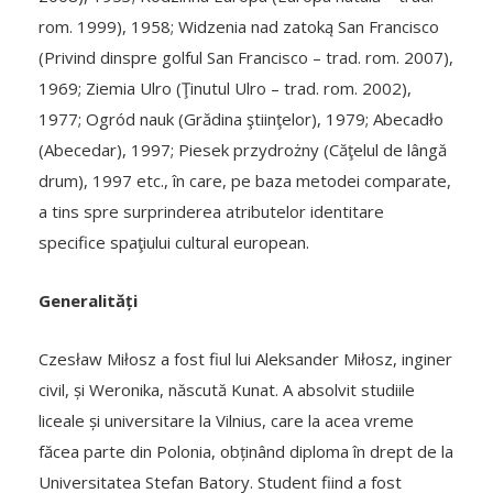
rom. 1999), 1958; Widzenia nad zatoką San Francisco
(Privind dinspre golful San Francisco – trad. rom. 2007),
1969; Ziemia Ulro (Ţinutul Ulro – trad. rom. 2002),
1977; Ogród nauk (Grădina ştiinţelor), 1979; Abecadło
(Abecedar), 1997; Piesek przydrożny (Căţelul de lângă
drum), 1997 etc., în care, pe baza metodei comparate,
a tins spre surprinderea atributelor identitare
specifice spaţiului cultural european.
Generalități
Czesław Miłosz a fost fiul lui Aleksander Miłosz, inginer
civil, și Weronika, născută Kunat. A absolvit studiile
liceale și universitare la Vilnius, care la acea vreme
făcea parte din Polonia, obținând diploma în drept de la
Universitatea Stefan Batory. Student fiind a fost