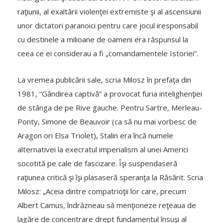
raţiunii, al exaltării violenţei extremiste şi al ascensiunii
unor dictatori paranoici pentru care jocul iresponsabil
cu destinele a milioane de oameni era răspunsul la
ceea ce ei considerau a fi „comandamentele Istoriei”.
La vremea publicării sale, scria Milosz în prefaţa din
1981, “Gândirea captivă” a provocat furia intelighenţiei
de stânga de pe Rive gauche. Pentru Sartre, Merleau-
Ponty, Simone de Beauvoir (ca să nu mai vorbesc de
Aragon ori Elsa Triolet), Stalin era încă numele
alternativei la execratul imperialism al unei Americi
socotită pe cale de fascizare. Îşi suspendaseră
raţiunea critică şi îşi plasaseră speranţa la Răsărit. Scria
Milosz: „Aceia dintre compatrioţii lor care, precum
Albert Camus, îndrăzneau să menţioneze reţeaua de
lagăre de concentrare drept fundamentul însuşi al