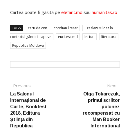
Cartea poate fi găsită pe
elefant.md
sau
humanitas.ro
TAGS:
carti de citit
cotidian literar
Czeslaw Milosz în
contextul gândirii captive
eucitesc.md
lecturi
literatura
Republica Moldova
Post navigation
Previous
Previous post:
Next
Next
post:
La Salonul
Olga Tokarczuk,
Internațional de
primul scriitor
Carte, Bookfest
polonez
2018, Editura
recompensat cu
Știința din
Man Booker
Republica
International