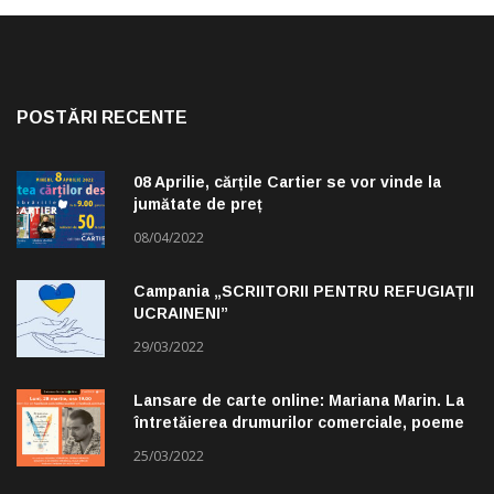
POSTĂRI RECENTE
08 Aprilie, cărțile Cartier se vor vinde la
jumătate de preț
08/04/2022
Campania „SCRIITORII PENTRU REFUGIAȚII
UCRAINENI”
29/03/2022
Lansare de carte online: Mariana Marin. La
întretăierea drumurilor comerciale, poeme
alese de Claudiu Komartin
25/03/2022