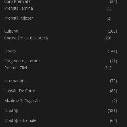
Cărți Premiate
(24)
Premiul Femina
(1)
Premiul Pulitzer
(2)
Cultural
(206)
Cartea De La Bibliotecă
(20)
Divers
(141)
Fragmente Literare
(21)
Poemul Zilei
(11)
Internațional
(79)
Lansări De Carte
(86)
Maxime Și Cugetări
(2)
Noutăți
(581)
Noutăți Editoriale
(64)