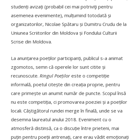
studenți avizați (probabil cei mai potriviţi pentru
asemenea evenimente), mulțumind totodată și
organizatorilor, Nicolae Spătaru și Dumitru Crudu de la
Uniunea Scriitorilor din Moldova și Fondului Culturii
Scrise din Moldova.
La anunțarea poeților participanți, publicul s-a animat
zgomotos, semn că operele lor sunt citite și
recunoscute.
Ringul Poeților
este o competiție
informală, poetul citește din creația proprie, pentru
care primește un anumit număr de puncte. Scopul însă
nu este competiția, ci promovarea poeziei și a poeților
locali. Câștigătorul rundei merge în finală, unde se va
desemna laureatul anului 2018. Eveniment cu o
atmosferă distinsă, ca o discuție între prieteni, mai
puțin pentru poeții antrenați, care erau vădit emoționați