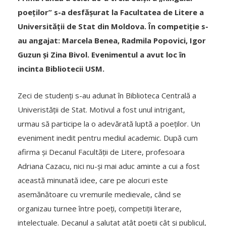
poeților” s-a desfășurat la Facultatea de Litere a
Universității de Stat din Moldova. În competiție s-
au angajat: Marcela Benea, Radmila Popovici, Igor
Guzun și Zina Bivol. Evenimentul a avut loc în
incinta Bibliotecii USM.
Zeci de studenți s-au adunat în Biblioteca Centrală a
Univeristății de Stat. Motivul a fost unul intrigant,
urmau să participe la o adevărată luptă a poeților. Un
eveniment inedit pentru mediul academic. După cum
afirma și Decanul Facultății de Litere, profesoara
Adriana Cazacu, nici nu-și mai aduc aminte a cui a fost
această minunată idee, care pe alocuri este
asemănătoare cu vremurile medievale, când se
organizau turnee între poeți, competiții literare,
intelectuale. Decanul a salutat atât poeții cât și publicul,