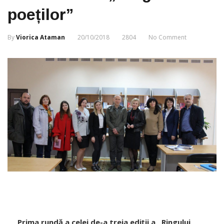
poeților”
By
Viorica Ataman
20/10/2018
2804
No Comment
Prima rundă a celei de-a treia ediții a „Ringului