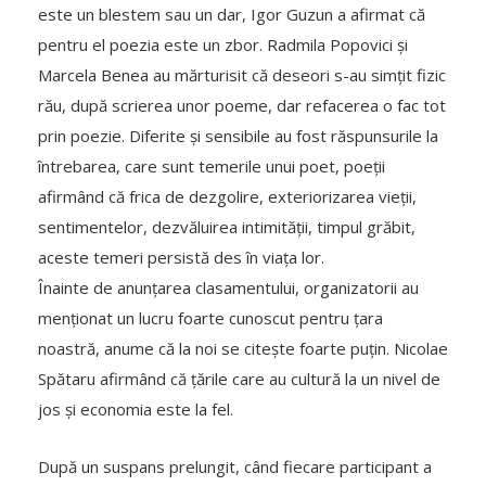
este un blestem sau un dar, Igor Guzun a afirmat că
pentru el poezia este un zbor. Radmila Popovici și
Marcela Benea au mărturisit că deseori s-au simțit fizic
rău, după scrierea unor poeme, dar refacerea o fac tot
prin poezie. Diferite și sensibile au fost răspunsurile la
întrebarea, care sunt temerile unui poet, poeții
afirmând că frica de dezgolire, exteriorizarea vieții,
sentimentelor, dezvăluirea intimității, timpul grăbit,
aceste temeri persistă des în viața lor.
Înainte de anunțarea clasamentului, organizatorii au
menționat un lucru foarte cunoscut pentru țara
noastră, anume că la noi se citește foarte puțin. Nicolae
Spătaru afirmând că țările care au cultură la un nivel de
jos și economia este la fel.
După un suspans prelungit, când fiecare participant a