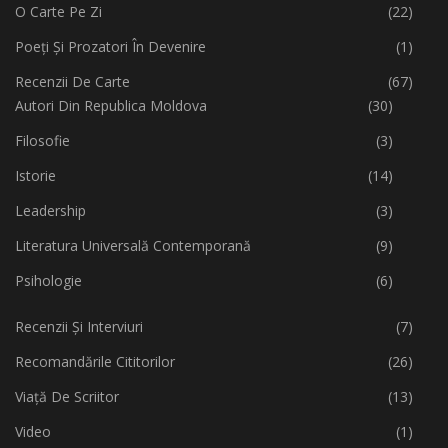
O Carte Pe Zi
(22)
Poeți Și Prozatori În Devenire
(1)
Recenzii De Carte
(67)
Autori Din Republica Moldova
(30)
Filosofie
(3)
Istorie
(14)
Leadership
(3)
Literatura Universală Contemporană
(9)
Psihologie
(6)
Recenzii Și Interviuri
(7)
Recomandările Cititorilor
(26)
Viață De Scriitor
(13)
Video
(1)