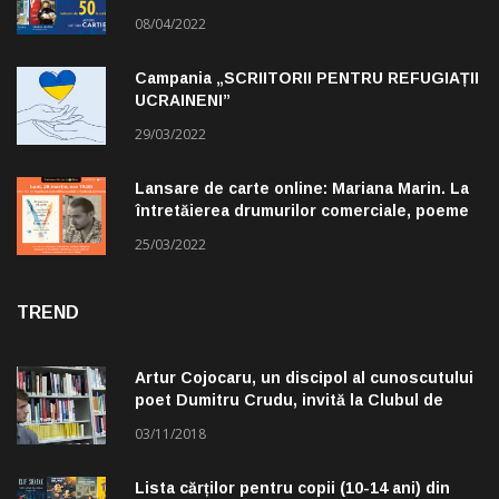
08/04/2022
Campania „SCRIITORII PENTRU REFUGIAȚII
UCRAINENI”
29/03/2022
Lansare de carte online: Mariana Marin. La
întretăierea drumurilor comerciale, poeme
alese de Claudiu Komartin
25/03/2022
TREND
Artur Cojocaru, un discipol al cunoscutului
poet Dumitru Crudu, invită la Clubul de
lectură „Troleibuzul 30”
03/11/2018
Lista cărților pentru copii (10-14 ani) din