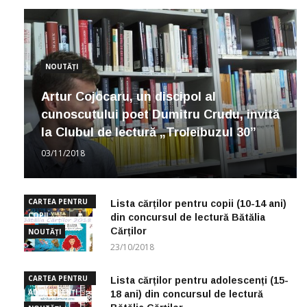
NOUTĂȚI
Artur Cojocaru, un discipol al
cunoscutului poet Dumitru Crudu, invită
la Clubul de lectură „Troleibuzul 30”
03/11/2018
CARTEA PENTRU
Lista cărților pentru copii (10-14 ani)
COPII
din concursul de lectură Bătălia
Cărților
NOUTĂȚI
23/10/2018
CARTEA PENTRU
Lista cărților pentru adolescenți (15-
ADOLESCENȚI
18 ani) din concursul de lectură