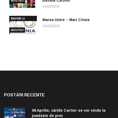
Bătălia Cărților
NOUTĂȚI
24/03/2018
MAXIME ȘI
Marea Unire – Mari Citate
CUGETĂRI
23/02/2018
NOUTĂȚI
POSTĂRI RECENTE
08 Aprilie, cărțile Cartier se vor vinde la
jumătate de preț