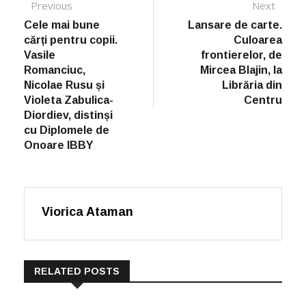
Post navigation
Previous
Previous post:
Next
Next
post:
Cele mai bune
Lansare de carte.
cărți pentru copii.
Culoarea
Vasile
frontierelor, de
Romanciuc,
Mircea Blajin, la
Nicolae Rusu și
Librăria din
Violeta Zabulica-
Centru
Diordiev, distinși
cu Diplomele de
Onoare IBBY
Viorica Ataman
RELATED POSTS