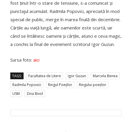
fost ținut într-o stare de tensiune, s-a comunicat și
punctajul acumulat. Radmila Popovici, apreciată în mod
special de public, merge în marea finală din decembrie.
Cărțile au viață lungă, ale oamenilor este scurtă, iar
când se întâlnesc oamenii și cărțile, atunci e ceva magic,
a conchis la final de eveniment scriitorul Igor Guzun.
Sursa foto:
aici
TAGS:
Facultatea de Litere
Igor Guzun
Marcela Benea
Radmila Popovici
Ringul Poeţilor
Ringului poeților
USM
Zina Bivol