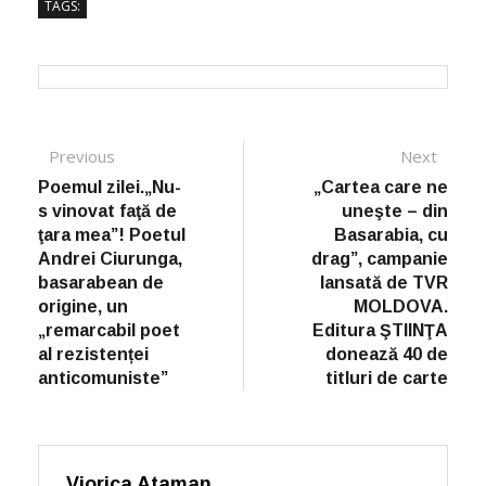
TAGS:
Post navigation
Previous
Previous post:
Next
Next
post:
Poemul zilei.„Nu-
„Cartea care ne
s vinovat faţă de
uneşte – din
ţara mea”! Poetul
Basarabia, cu
Andrei Ciurunga,
drag”, campanie
basarabean de
lansată de TVR
origine, un
MOLDOVA.
„remarcabil poet
Editura ŞTIINŢA
al rezistenței
donează 40 de
anticomuniste”
titluri de carte
Viorica Ataman