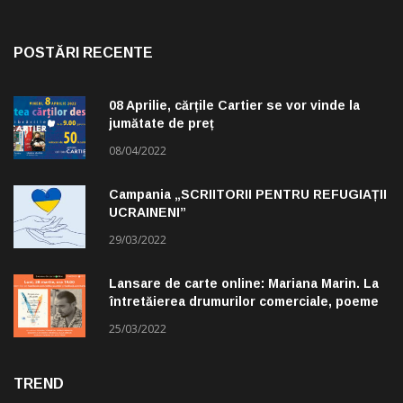
POSTĂRI RECENTE
08 Aprilie, cărțile Cartier se vor vinde la
jumătate de preț
08/04/2022
Campania „SCRIITORII PENTRU REFUGIAȚII
UCRAINENI”
29/03/2022
Lansare de carte online: Mariana Marin. La
întretăierea drumurilor comerciale, poeme
alese de Claudiu Komartin
25/03/2022
TREND