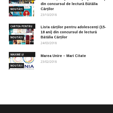
COPII
din concursul de lectură Bătălia
Cărților
NOUTĂȚI
23/10/2018
CARTEA PENTRU
Lista cărților pentru adolescenți (15-
ADOLESCENȚI
18 ani) din concursul de lectură
Bătălia Cărților
NOUTĂȚI
24/03/2018
MAXIME ȘI
Marea Unire – Mari Citate
CUGETĂRI
23/02/2018
NOUTĂȚI