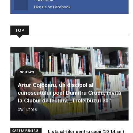
Like us on Facebook
TOP
NOUTĂȚI
Artur Cojocaru, un discipol al
cunoscutului poet Dumitru Crudu, invită
la Clubul de lectură „Troleibuzul 30”
03/11/2018
CARTEA PENTRU
Lista cărților pentru copii (10-14 ani)