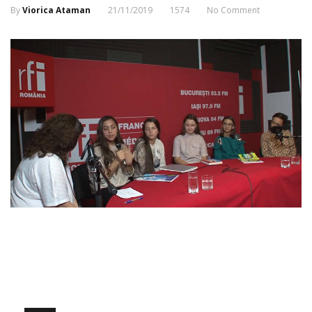
By
Viorica Ataman
21/11/2019
1574
No Comment