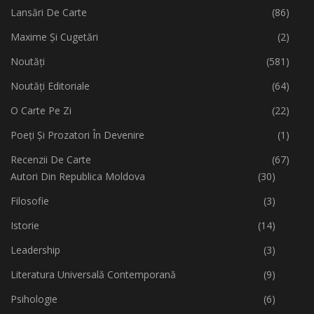
Lansări De Carte
(86)
Maxime Și Cugetări
(2)
Noutăți
(581)
Noutăți Editoriale
(64)
O Carte Pe Zi
(22)
Poeți Și Prozatori În Devenire
(1)
Recenzii De Carte
(67)
Autori Din Republica Moldova
(30)
Filosofie
(3)
Istorie
(14)
Leadership
(3)
Literatura Universală Contemporană
(9)
Psihologie
(6)