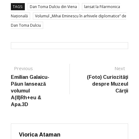
TAGS:
Dan Toma Dulciu din Viena
lansat la Filarmonica
Națională
Volumul „Mihai Eminescu în arhivele diplomatice” de
Dan Toma Dulciu
Post navigation
Previous
Previous post:
Next
Next
post:
Emilian Galaicu-
(Foto) Curiozităţi
Păun lansează
despre Muzeul
volumul
Cărţii
A(II)Rh+eu &
Apa.3D
Viorica Ataman