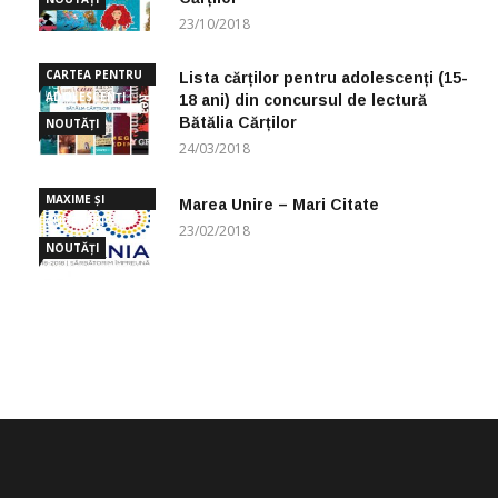
23/10/2018
CARTEA PENTRU
Lista cărților pentru adolescenți (15-
ADOLESCENȚI
18 ani) din concursul de lectură
Bătălia Cărților
NOUTĂȚI
24/03/2018
MAXIME ȘI
Marea Unire – Mari Citate
CUGETĂRI
23/02/2018
NOUTĂȚI