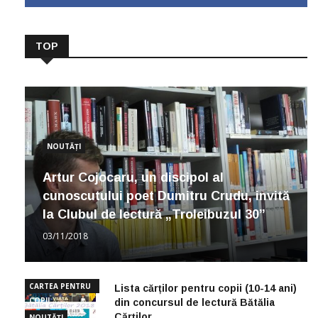
TOP
NOUTĂȚI
Artur Cojocaru, un discipol al
cunoscutului poet Dumitru Crudu, invită
la Clubul de lectură „Troleibuzul 30”
03/11/2018
CARTEA PENTRU
Lista cărților pentru copii (10-14 ani)
COPII
din concursul de lectură Bătălia
Cărților
NOUTĂȚI