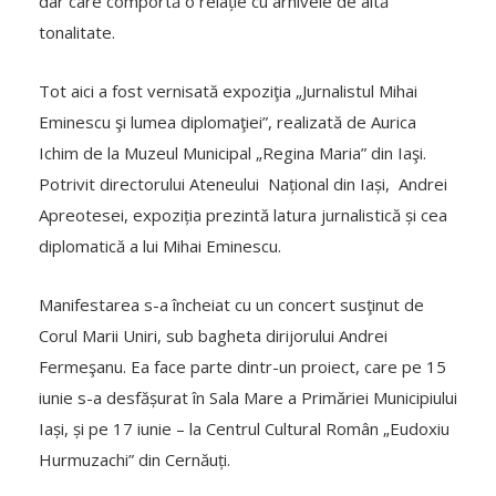
dar care comportă o relație cu arhivele de altă
tonalitate.
Tot aici a fost vernisată expoziţia „Jurnalistul Mihai
Eminescu şi lumea diplomaţiei”, realizată de Aurica
Ichim de la Muzeul Municipal „Regina Maria” din Iaşi.
Potrivit directorului Ateneului Național din Iași, Andrei
Apreotesei, expoziția prezintă latura jurnalistică și cea
diplomatică a lui Mihai Eminescu.
Manifestarea s-a încheiat cu un concert susţinut de
Corul Marii Uniri, sub bagheta dirijorului Andrei
Fermeşanu. Ea face parte dintr-un proiect, care pe 15
iunie s-a desfășurat în Sala Mare a Primăriei Municipiului
Iași, și pe 17 iunie – la Centrul Cultural Român „Eudoxiu
Hurmuzachi” din Cernăuți.