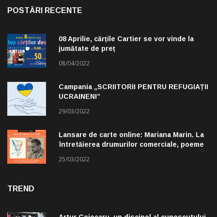
POSTĂRI RECENTE
08 Aprilie, cărțile Cartier se vor vinde la
jumătate de preț
08/04/2022
Campania „SCRIITORII PENTRU REFUGIAȚII
UCRAINENI”
29/03/2022
Lansare de carte online: Mariana Marin. La
întretăierea drumurilor comerciale, poeme
alese de Claudiu Komartin
25/03/2022
TREND