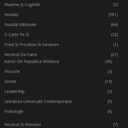
Maxime Și Cugetări
(2)
Noutăți
(581)
Noutăți Editoriale
(64)
O Carte Pe Zi
(22)
Poeți Și Prozatori În Devenire
(1)
Recenzii De Carte
(67)
Autori Din Republica Moldova
(30)
Filosofie
(3)
Istorie
(14)
Leadership
(3)
Literatura Universală Contemporană
(9)
Psihologie
(6)
Recenzii Și Interviuri
(7)