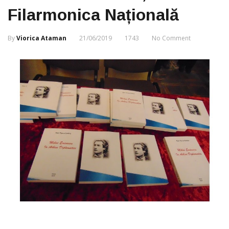
Filarmonica Națională
By
Viorica Ataman
21/06/2019
1743
No Comment