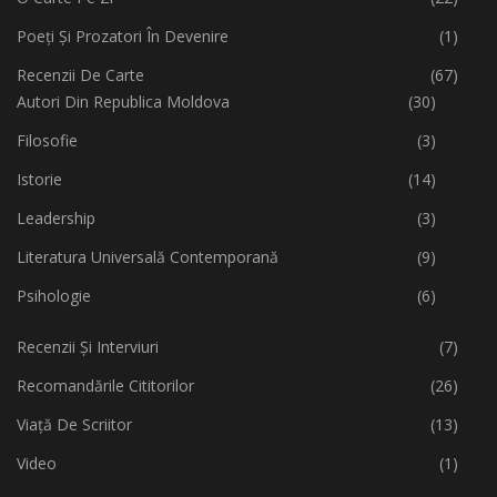
Poeți Și Prozatori În Devenire
(1)
Recenzii De Carte
(67)
Autori Din Republica Moldova
(30)
Filosofie
(3)
Istorie
(14)
Leadership
(3)
Literatura Universală Contemporană
(9)
Psihologie
(6)
Recenzii Și Interviuri
(7)
Recomandările Cititorilor
(26)
Viață De Scriitor
(13)
Video
(1)