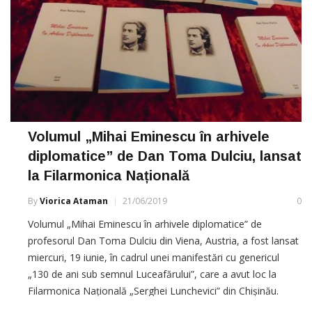
Volumul „Mihai Eminescu în arhivele
diplomatice” de Dan Toma Dulciu, lansat
la Filarmonica Națională
By
Viorica Ataman
21/06/2019
0
Volumul „Mihai Eminescu în arhivele diplomatice” de
profesorul Dan Toma Dulciu din Viena, Austria, a fost lansat
miercuri, 19 iunie, în cadrul unei manifestări cu genericul
„130 de ani sub semnul Luceafărului”, care a avut loc la
Filarmonica Națională „Serghei Lunchevici” din Chișinău.
Evenimentul a fost organizat de către Ateneul Naţional din