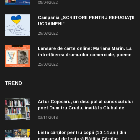
08/04/2022
Campania „SCRIITORII PENTRU REFUGIAȚII
UCRAINENI”
29/03/2022
Lansare de carte online: Mariana Marin. La
întretăierea drumurilor comerciale, poeme
alese de Claudiu Komartin
25/03/2022
TREND
Artur Cojocaru, un discipol al cunoscutului
poet Dumitru Crudu, invită la Clubul de
lectură „Troleibuzul 30”
03/11/2018
Lista cărților pentru copii (10-14 ani) din
concursul de lectură Bătălia Cărților