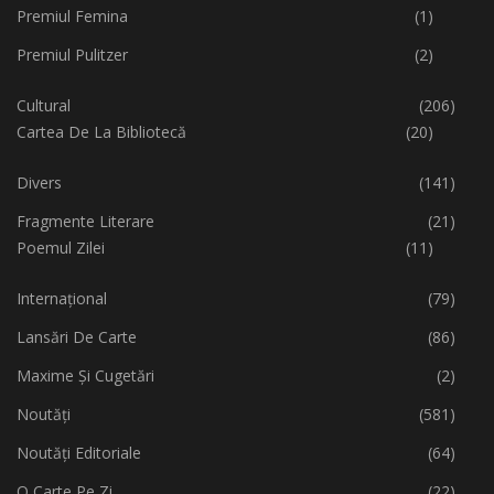
Premiul Femina
(1)
Premiul Pulitzer
(2)
Cultural
(206)
Cartea De La Bibliotecă
(20)
Divers
(141)
Fragmente Literare
(21)
Poemul Zilei
(11)
Internațional
(79)
Lansări De Carte
(86)
Maxime Și Cugetări
(2)
Noutăți
(581)
Noutăți Editoriale
(64)
O Carte Pe Zi
(22)