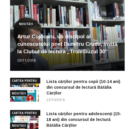
NOUTĂȚI
Artur Cojocaru, un discipol al
cunoscutului poet Dumitru Crudu, invită
la Clubul de lectură „Troleibuzul 30”
03/11/2018
CARTEA PENTRU
Lista cărților pentru copii (10-14 ani)
COPII
din concursul de lectură Bătălia
Cărților
NOUTĂȚI
23/10/2018
CARTEA PENTRU
Lista cărților pentru adolescenți (15-
ADOLESCENȚI
18 ani) din concursul de lectură
Bătălia Cărților
NOUTĂȚI