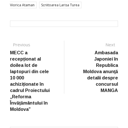
Viorica Ataman
Scriitoarea Larisa Turea
Post navigation
Previous
Previous post:
Next
Next
post:
MECC a
Ambasada
recepționat al
Japoniei în
doilea lot de
Republica
laptopuri din cele
Moldova anunţă
10 000
detalii despre
achiziționate în
concursul
cadrul Proiectului
MANGA
„Reforma
Învățământului în
Moldova”