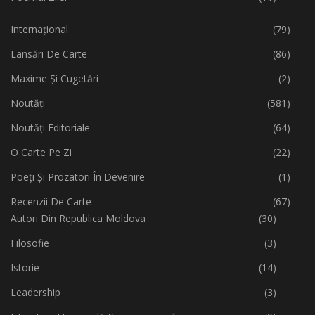
Internațional
(79)
Lansări De Carte
(86)
Maxime Și Cugetări
(2)
Noutăți
(581)
Noutăți Editoriale
(64)
O Carte Pe Zi
(22)
Poeți Și Prozatori În Devenire
(1)
Recenzii De Carte
(67)
Autori Din Republica Moldova
(30)
Filosofie
(3)
Istorie
(14)
Leadership
(3)