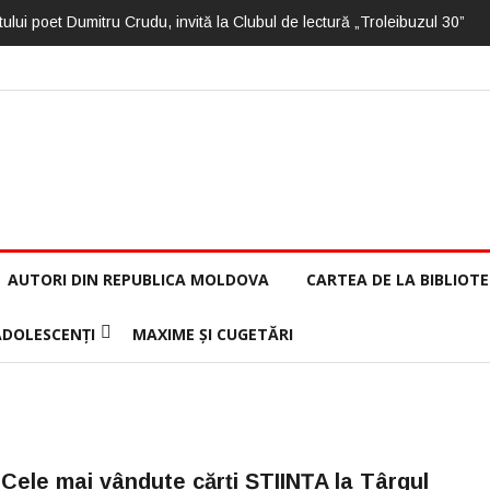
ului poet Dumitru Crudu, invită la Clubul de lectură „Troleibuzul 30”
AUTORI DIN REPUBLICA MOLDOVA
CARTEA DE LA BIBLIOT
ADOLESCENȚI
MAXIME ȘI CUGETĂRI
Cele mai vândute cărți ȘTIINȚA la Târgul