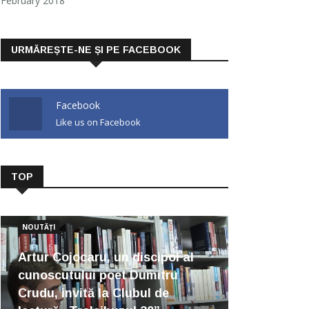
February 2018
URMĂREȘTE-NE ȘI PE FACEBOOK
Facebook
Like us on Facebook
TOP
NOUTĂȚI
Artur Cojocaru, un discipol al
cunoscutului poet Dumitru
Crudu, invită la Clubul de