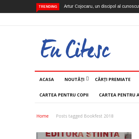
Artur Cojocaru, un discipol al cunoscut
TRENDING
ACASA
NOUTĂȚI
CĂRȚI PREMIATE
CARTEA PENTRU COPII
CARTEA PENTRU 
Home
Posts tagged Bookfest 2018