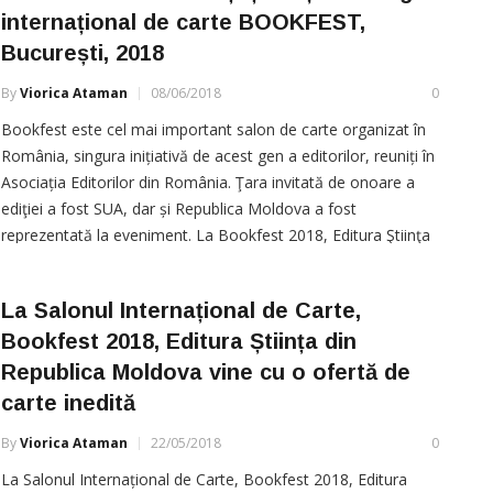
internațional de carte BOOKFEST,
București, 2018
By
Viorica Ataman
08/06/2018
0
Bookfest este cel mai important salon de carte organizat în
România, singura inițiativă de acest gen a editorilor, reuniți în
Asociația Editorilor din România. Ţara invitată de onoare a
ediţiei a fost SUA, dar și Republica Moldova a fost
reprezentată la eveniment. La Bookfest 2018, Editura Ştiinţa
şi-a aşteptat cititorii cu reduceri de preţuri, cu […]
La Salonul Internațional de Carte,
Bookfest 2018, Editura Știința din
Republica Moldova vine cu o ofertă de
carte inedită
By
Viorica Ataman
22/05/2018
0
La Salonul Internațional de Carte, Bookfest 2018, Editura