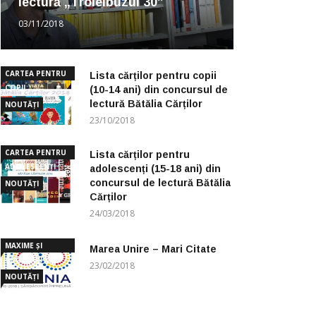
lectură „Troleibuzul 30”
03/11/2018
CARTEA PENTRU
Lista cărților pentru copii
COPII
(10-14 ani) din concursul de
lectură Bătălia Cărților
NOUTĂȚI
23/10/2018
CARTEA PENTRU
Lista cărților pentru
ADOLESCENȚI
adolescenți (15-18 ani) din
concursul de lectură Bătălia
NOUTĂȚI
Cărților
24/03/2018
MAXIME ȘI
Marea Unire – Mari Citate
CUGETĂRI
23/02/2018
NOUTĂȚI