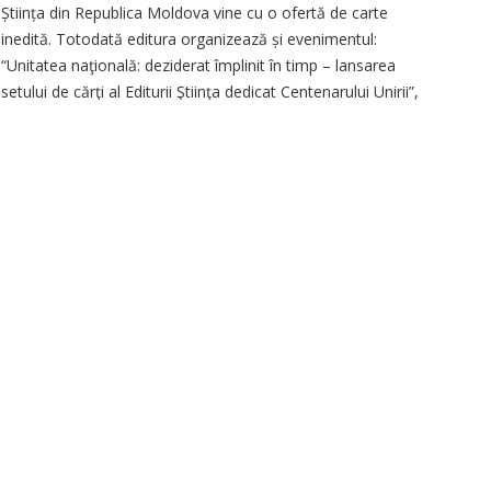
Știința din Republica Moldova vine cu o ofertă de carte
inedită. Totodată editura organizează și evenimentul:
“Unitatea naţională: deziderat împlinit în timp – lansarea
setului de cărţi al Editurii Ştiinţa dedicat Centenarului Unirii”,
care se va desfășura în data de 31.05.2018 la standul editurii.
La