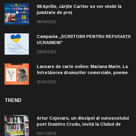
08 Aprilie, cărțile Cartier se vor vinde la
jumătate de preț
08/04/2022
Campania „SCRIITORII PENTRU REFUGIAȚII
UCRAINENI”
29/03/2022
Lansare de carte online: Mariana Marin. La
întretăierea drumurilor comerciale, poeme
alese de Claudiu Komartin
25/03/2022
TREND
Artur Cojocaru, un discipol al cunoscutului
poet Dumitru Crudu, invită la Clubul de
lectură „Troleibuzul 30”
03/11/2018