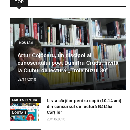
TOP
NOUTĂȚI
Artur Cojocaru, un discipol al
cunoscutului poet Dumitru Crudu, invită
la Clubul de lectură „Troleibuzul 30”
03/11/2018
CARTEA PENTRU
Lista cărților pentru copii (10-14 ani)
COPII
din concursul de lectură Bătălia
Cărților
NOUTĂȚI
23/10/2018