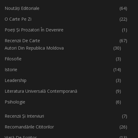
Noutăți Editoriale
(64)
O Carte Pe Zi
(22)
Poeți Și Prozatori În Devenire
(1)
Recenzii De Carte
(67)
Autori Din Republica Moldova
(30)
Filosofie
(3)
Istorie
(14)
Leadership
(3)
Literatura Universală Contemporană
(9)
Psihologie
(6)
Recenzii Și Interviuri
(7)
Recomandările Cititorilor
(26)
Viață De Scriitor
(13)