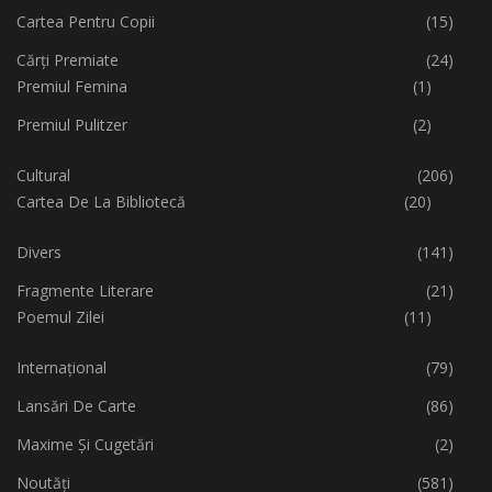
Cartea Pentru Copii
(15)
Cărți Premiate
(24)
Premiul Femina
(1)
Premiul Pulitzer
(2)
Cultural
(206)
Cartea De La Bibliotecă
(20)
Divers
(141)
Fragmente Literare
(21)
Poemul Zilei
(11)
Internațional
(79)
Lansări De Carte
(86)
Maxime Și Cugetări
(2)
Noutăți
(581)