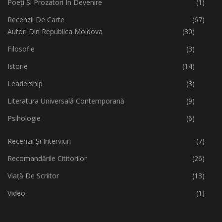
Poeți Și Prozatori În Devenire
(1)
Recenzii De Carte
(67)
Autori Din Republica Moldova
(30)
Filosofie
(3)
Istorie
(14)
Leadership
(3)
Literatura Universală Contemporană
(9)
Psihologie
(6)
Recenzii Și Interviuri
(7)
Recomandările Cititorilor
(26)
Viață De Scriitor
(13)
Video
(1)