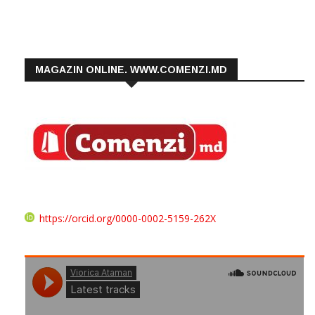
MAGAZIN ONLINE. WWW.COMENZI.MD
https://orcid.org/0000-0002-5159-262X