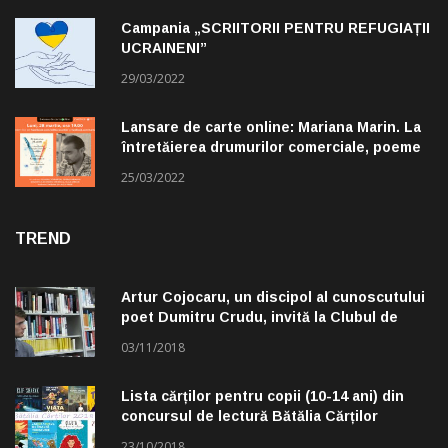
Campania „SCRIITORII PENTRU REFUGIAȚII
UCRAINENI”
29/03/2022
Lansare de carte online: Mariana Marin. La
întretăierea drumurilor comerciale, poeme
alese de Claudiu Komartin
25/03/2022
TREND
Artur Cojocaru, un discipol al cunoscutului
poet Dumitru Crudu, invită la Clubul de
lectură „Troleibuzul 30”
03/11/2018
Lista cărților pentru copii (10-14 ani) din
concursul de lectură Bătălia Cărților
23/10/2018