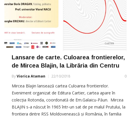
Lansare de carte. Culoarea frontierelor,
de Mircea Blajin, la Librăria din Centru
By
Viorica Ataman
22/10/2018
0
Mircea Blajin lansează cartea Culoarea frontierelor.
Eveniment organizat de Editura Cartier, cartea apare în
colecția Rotonda, coordonată de Em.Galaicu-Păun. Mircea
BLAJIN s-a născut în 1965 într-un sat de pe malul Prutului, la
frontiera dintre RSS Moldovenească și România, în familia
unei moașe și a unui zootehnician-șef. Copilăria și-a
petrecut-o în sat, unde a urmat și