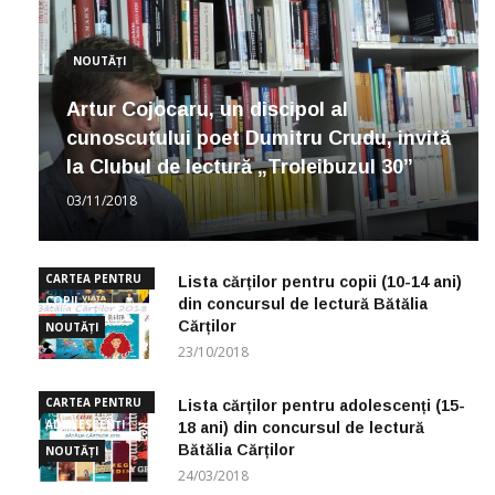
NOUTĂȚI
Artur Cojocaru, un discipol al
cunoscutului poet Dumitru Crudu, invită
la Clubul de lectură „Troleibuzul 30”
03/11/2018
CARTEA PENTRU
Lista cărților pentru copii (10-14 ani)
COPII
din concursul de lectură Bătălia
Cărților
NOUTĂȚI
23/10/2018
CARTEA PENTRU
Lista cărților pentru adolescenți (15-
ADOLESCENȚI
18 ani) din concursul de lectură
Bătălia Cărților
NOUTĂȚI
24/03/2018