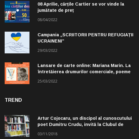
08 Aprilie, cărțile Cartier se vor vinde la
jumătate de preț
08/04/2022
Campania „SCRIITORII PENTRU REFUGIAȚII
UCRAINENI”
29/03/2022
Lansare de carte online: Mariana Marin. La
întretăierea drumurilor comerciale, poeme
alese de Claudiu Komartin
25/03/2022
TREND
Artur Cojocaru, un discipol al cunoscutului
poet Dumitru Crudu, invită la Clubul de
lectură „Troleibuzul 30”
03/11/2018