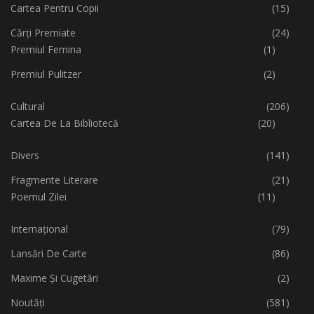
Cartea Pentru Copii
(15)
Cărți Premiate
(24)
Premiul Femina
(1)
Premiul Pulitzer
(2)
Cultural
(206)
Cartea De La Bibliotecă
(20)
Divers
(141)
Fragmente Literare
(21)
Poemul Zilei
(11)
Internațional
(79)
Lansări De Carte
(86)
Maxime Și Cugetări
(2)
Noutăți
(581)