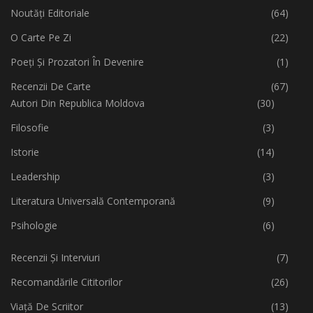
Noutăți Editoriale
(64)
O Carte Pe Zi
(22)
Poeți Și Prozatori În Devenire
(1)
Recenzii De Carte
(67)
Autori Din Republica Moldova
(30)
Filosofie
(3)
Istorie
(14)
Leadership
(3)
Literatura Universală Contemporană
(9)
Psihologie
(6)
Recenzii Și Interviuri
(7)
Recomandările Cititorilor
(26)
Viață De Scriitor
(13)