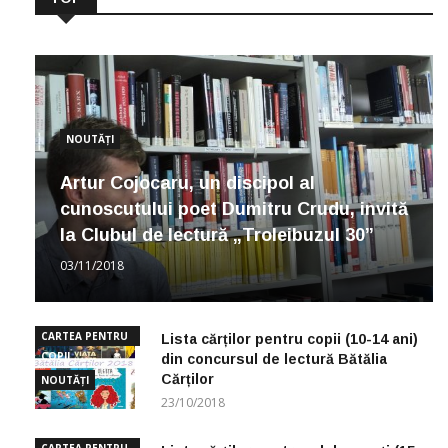
NOUTĂȚI
Artur Cojocaru, un discipol al
cunoscutului poet Dumitru Crudu, invită
la Clubul de lectură „Troleibuzul 30”
03/11/2018
CARTEA PENTRU
Lista cărților pentru copii (10-14 ani)
COPII
din concursul de lectură Bătălia
Cărților
NOUTĂȚI
23/10/2018
CARTEA PENTRU