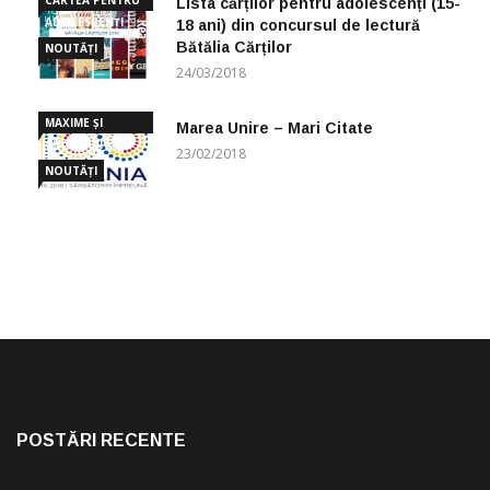
Lista cărților pentru adolescenți (15-
ADOLESCENȚI
18 ani) din concursul de lectură
Bătălia Cărților
NOUTĂȚI
24/03/2018
MAXIME ȘI
Marea Unire – Mari Citate
CUGETĂRI
23/02/2018
NOUTĂȚI
POSTĂRI RECENTE