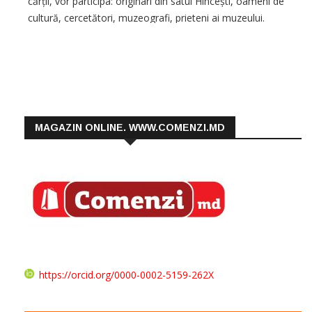
cărții, vor participa: originari din satul Hîncești, oameni de
cultură, cercetători, muzeografi, prieteni ai muzeului.
Evenimentul va avea loc în curtea Casei cu tei a Fundației
Regale, str. Alexei
MAGAZIN ONLINE. WWW.COMENZI.MD
https://orcid.org/0000-0002-5159-262X