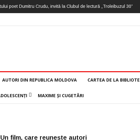
ului poet Dumitru Crudu, invită la Clubul de lectură „Troleibuzul 30”
AUTORI DIN REPUBLICA MOLDOVA
CARTEA DE LA BIBLIOT
ADOLESCENȚI
MAXIME ȘI CUGETĂRI
Un film, care reunește autori