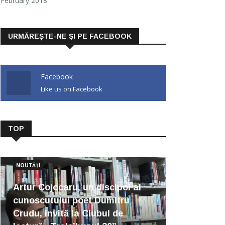
February 2018
URMĂREȘTE-NE ȘI PE FACEBOOK
Facebook
Like us on Facebook
TOP
NOUTĂȚI
Artur Cojocaru, un discipol al
cunoscutului poet Dumitru
Crudu, invită la Clubul de