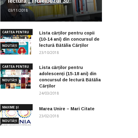
lectură „Troleibuzul 30”
03/11/2018
CARTEA PENTRU
Lista cărților pentru copii
COPII
(10-14 ani) din concursul de
lectură Bătălia Cărților
NOUTĂȚI
23/10/2018
CARTEA PENTRU
Lista cărților pentru
ADOLESCENȚI
adolescenți (15-18 ani) din
concursul de lectură Bătălia
NOUTĂȚI
Cărților
24/03/2018
MAXIME ȘI
Marea Unire – Mari Citate
CUGETĂRI
23/02/2018
NOUTĂȚI