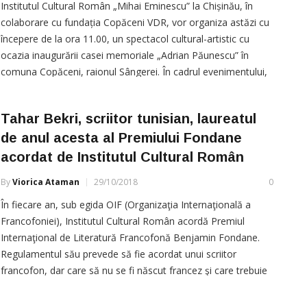
Institutul Cultural Român „Mihai Eminescu” la Chișinău, în
colaborare cu fundația Copăceni VDR, vor organiza astăzi cu
începere de la ora 11.00, un spectacol cultural-artistic cu
ocazia inaugurării casei memoriale „Adrian Păunescu” în
comuna Copăceni, raionul Sângerei. În cadrul evenimentului,
la solicitarea Fundației Copăceni VDR, actorul Nicolae Jelescu
va susține un
Tahar Bekri, scriitor tunisian, laureatul
de anul acesta al Premiului Fondane
acordat de Institutul Cultural Român
By
Viorica Ataman
29/10/2018
0
În fiecare an, sub egida OIF (Organizaţia Internaţională a
Francofoniei), Institutul Cultural Român acordă Premiul
Internaţional de Literatură Francofonă Benjamin Fondane.
Regulamentul său prevede să fie acordat unui scriitor
francofon, dar care să nu se fi născut francez şi care trebuie
să aibă o activitate culturală şi civică amplă, legată de
promovarea ideilor umaniste