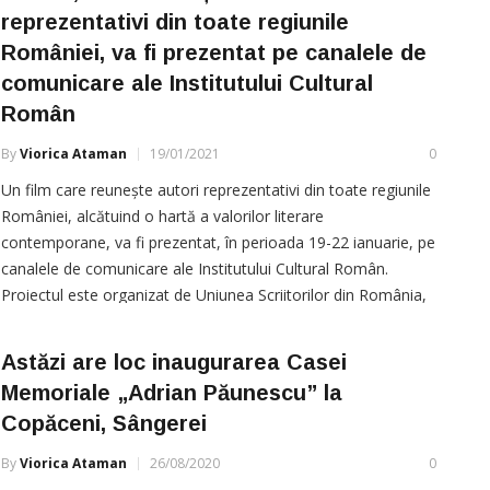
reprezentativi din toate regiunile
României, va fi prezentat pe canalele de
comunicare ale Institutului Cultural
Român
By
Viorica Ataman
19/01/2021
0
Un film care reunește autori reprezentativi din toate regiunile
României, alcătuind o hartă a valorilor literare
contemporane, va fi prezentat, în perioada 19-22 ianuarie, pe
canalele de comunicare ale Institutului Cultural Român.
Proiectul este organizat de Uniunea Scriitorilor din România,
cu sprijinul Ministerului Culturii – în urma participării la
concursul de
Astăzi are loc inaugurarea Casei
Memoriale „Adrian Păunescu” la
Copăceni, Sângerei
By
Viorica Ataman
26/08/2020
0