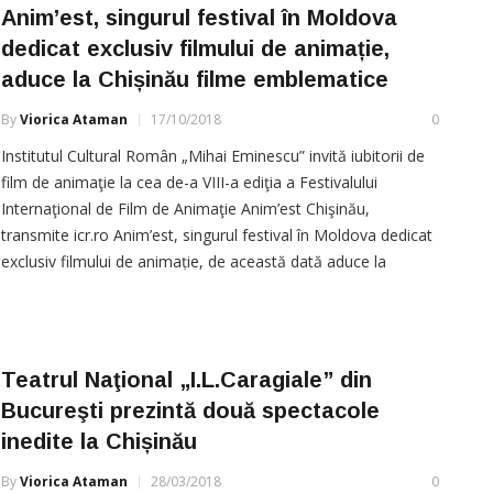
Anim’est, singurul festival în Moldova
dedicat exclusiv filmului de animație,
aduce la Chișinău filme emblematice
By
Viorica Ataman
17/10/2018
0
Institutul Cultural Român „Mihai Eminescu” invită iubitorii de
film de animaţie la cea de-a VIII-a ediţia a Festivalului
Internaţional de Film de Animaţie Anim’est Chişinău,
transmite icr.ro Anim’est, singurul festival în Moldova dedicat
exclusiv filmului de animație, de această dată aduce la
Chișinău producții experimentale și de avangardă. Cele mai
neconvenționale și
Teatrul Naţional „I.L.Caragiale” din
Bucureşti prezintă două spectacole
inedite la Chișinău
By
Viorica Ataman
28/03/2018
0