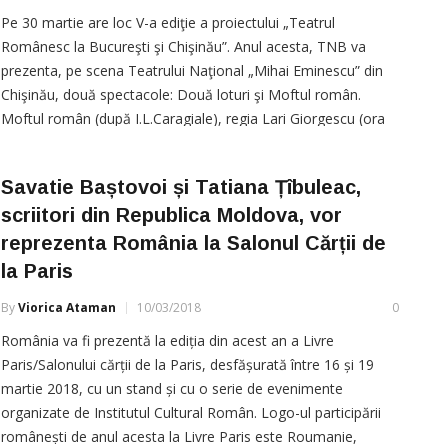
Pe 30 martie are loc V-a ediţie a proiectului „Teatrul
Românesc la Bucureşti şi Chişinău”. Anul acesta, TNB va
prezenta, pe scena Teatrului Naţional „Mihai Eminescu” din
Chişinău, două spectacole: Două loturi şi Moftul român.
Moftul român (după I.L.Caragiale), regia Lari Giorgescu (ora
17:00) One-man show cu Lari Giorgescu Opt texte comice,
scrise în cunoscuta notă
Savatie Baștovoi și Tatiana Țîbuleac,
scriitori din Republica Moldova, vor
reprezenta România la Salonul Cărții de
la Paris
By
Viorica Ataman
10/03/2018
0
România va fi prezentă la ediția din acest an a Livre
Paris/Salonului cărții de la Paris, desfășurată între 16 și 19
martie 2018, cu un stand și cu o serie de evenimente
organizate de Institutul Cultural Român. Logo-ul participării
românești de anul acesta la Livre Paris este Roumanie,