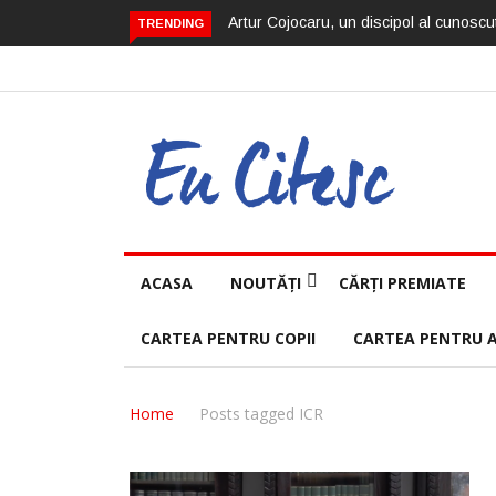
Artur Cojocaru, un discipol al cunoscut
TRENDING
ACASA
NOUTĂȚI
CĂRȚI PREMIATE
CARTEA PENTRU COPII
CARTEA PENTRU 
Home
Posts tagged ICR