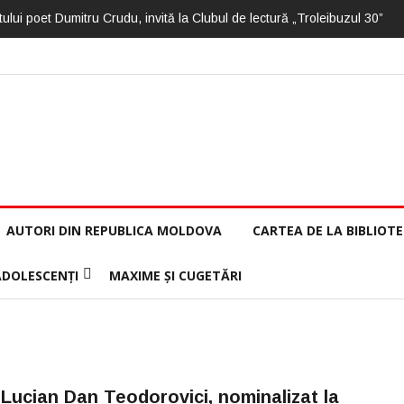
ului poet Dumitru Crudu, invită la Clubul de lectură „Troleibuzul 30”
AUTORI DIN REPUBLICA MOLDOVA
CARTEA DE LA BIBLIOT
ADOLESCENȚI
MAXIME ȘI CUGETĂRI
Lucian Dan Teodorovici, nominalizat la