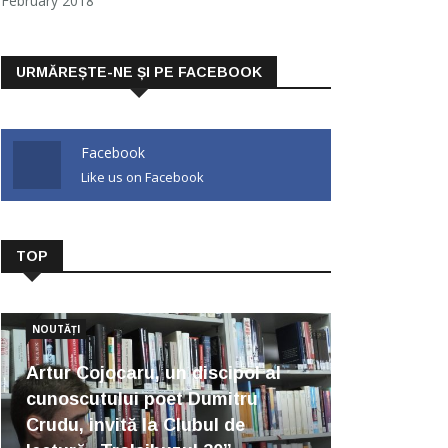
February 2018
URMĂREȘTE-NE ȘI PE FACEBOOK
Facebook
Like us on Facebook
TOP
NOUTĂȚI
Artur Cojocaru, un discipol al
cunoscutului poet Dumitru
Crudu, invită la Clubul de