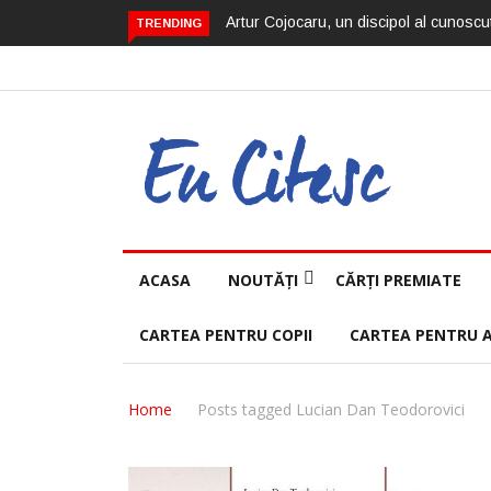
Artur Cojocaru, un discipol al cunoscut
TRENDING
ACASA
NOUTĂȚI
CĂRȚI PREMIATE
CARTEA PENTRU COPII
CARTEA PENTRU 
Home
Posts tagged Lucian Dan Teodorovici