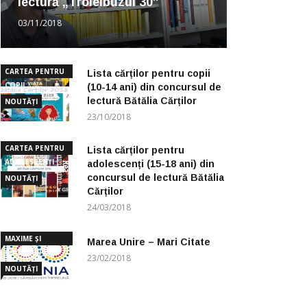
lectură „Troleibuzul 30”
03/11/2018
CARTEA PENTRU
Lista cărților pentru copii
COPII
(10-14 ani) din concursul de
lectură Bătălia Cărților
NOUTĂȚI
23/10/2018
CARTEA PENTRU
Lista cărților pentru
ADOLESCENȚI
adolescenți (15-18 ani) din
concursul de lectură Bătălia
NOUTĂȚI
Cărților
24/03/2018
MAXIME ȘI
Marea Unire – Mari Citate
CUGETĂRI
23/02/2018
NOUTĂȚI