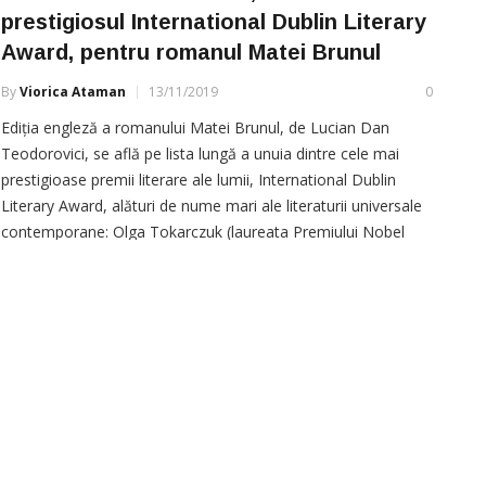
prestigiosul International Dublin Literary
Award, pentru romanul Matei Brunul
By
Viorica Ataman
13/11/2019
0
Ediția engleză a romanului Matei Brunul, de Lucian Dan
Teodorovici, se află pe lista lungă a unuia dintre cele mai
prestigioase premii literare ale lumii, International Dublin
Literary Award, alături de nume mari ale literaturii universale
contemporane: Olga Tokarczuk (laureata Premiului Nobel
pentru Literatură, 2018), Jonathan Coe, Dubravka Ugrešić,
Javier Marías sau