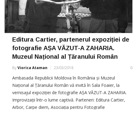
Editura Cartier, partenerul expoziției de
fotografie AȘA VĂZUT-A ZAHARIA.
Muzeul Național al Țăranului Român
By
Viorica Ataman
23/03/2018
0
Ambasada Republicii Moldova în România și Muzeul
Național al Țăranului Român vă invită în Sala Foaier, la
vernisajul expoziției de fotografie AȘA VĂZUT-A ZAHARIA.
Improvizații într-o lume captivă. Parteneri: Editura Cartier,
Arbor, Carpe diem, Asociația pentru Fotografie
Documentară A-DOF din Chișinău. Recent descoperită în
podul unei case abandonate, la 200 km de