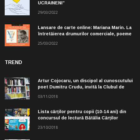
UCRAINENI”
29/03/2022
Lansare de carte online: Mariana Marin. La
întretăierea drumurilor comerciale, poeme
alese de Claudiu Komartin
25/03/2022
TREND
Artur Cojocaru, un discipol al cunoscutului
poet Dumitru Crudu, invită la Clubul de
lectură „Troleibuzul 30”
03/11/2018
Lista cărților pentru copii (10-14 ani) din
concursul de lectură Bătălia Cărților
23/10/2018