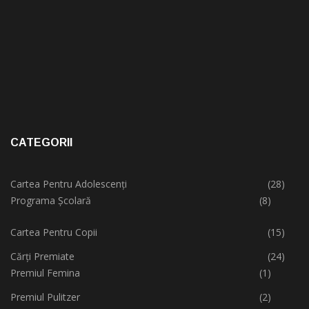
CATEGORII
Cartea Pentru Adolescenți
(28)
Programa Școlară
(8)
Cartea Pentru Copii
(15)
Cărți Premiate
(24)
Premiul Femina
(1)
Premiul Pulitzer
(2)