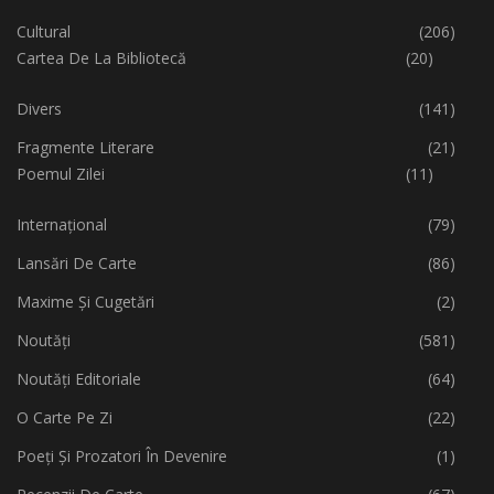
Cultural
(206)
Cartea De La Bibliotecă
(20)
Divers
(141)
Fragmente Literare
(21)
Poemul Zilei
(11)
Internațional
(79)
Lansări De Carte
(86)
Maxime Și Cugetări
(2)
Noutăți
(581)
Noutăți Editoriale
(64)
O Carte Pe Zi
(22)
Poeți Și Prozatori În Devenire
(1)