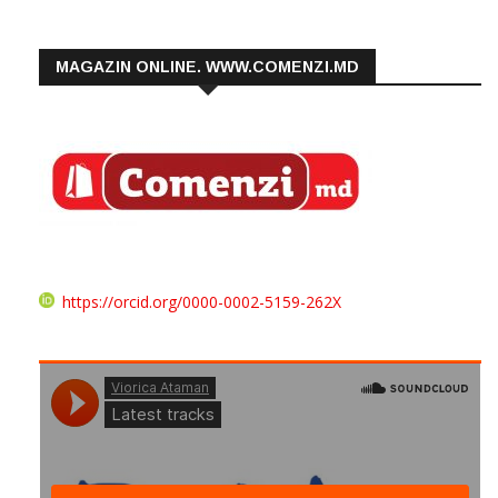
MAGAZIN ONLINE. WWW.COMENZI.MD
https://orcid.org/0000-0002-5159-262X