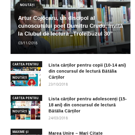
NOUTĂȚI
Artur Cojocaru, un discipol al
cunoscutului poet Dumitru Crudu, invită
la Clubul de lectură „Troleibuzul 30”
03/11/2018
CARTEA PENTRU
Lista cărților pentru copii (10-14 ani)
COPII
din concursul de lectură Bătălia
Cărților
NOUTĂȚI
23/10/2018
CARTEA PENTRU
Lista cărților pentru adolescenți (15-
ADOLESCENȚI
18 ani) din concursul de lectură
Bătălia Cărților
NOUTĂȚI
24/03/2018
MAXIME ȘI
Marea Unire – Mari Citate