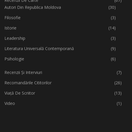
Recenzii De Carte
(67)
Autori Din Republica Moldova
(30)
Filosofie
(3)
Istorie
(14)
Leadership
(3)
Literatura Universală Contemporană
(9)
Psihologie
(6)
Recenzii Și Interviuri
(7)
Recomandările Cititorilor
(26)
Viață De Scriitor
(13)
Video
(1)