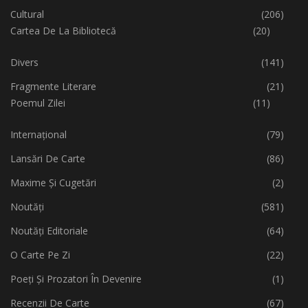
Cultural
(206)
Cartea De La Bibliotecă
(20)
Divers
(141)
Fragmente Literare
(21)
Poemul Zilei
(11)
Internațional
(79)
Lansări De Carte
(86)
Maxime Și Cugetări
(2)
Noutăți
(581)
Noutăți Editoriale
(64)
O Carte Pe Zi
(22)
Poeți Și Prozatori În Devenire
(1)
Recenzii De Carte
(67)