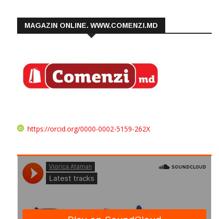
MAGAZIN ONLINE. WWW.COMENZI.MD
https://orcid.org/0000-0002-5159-262X