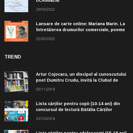
UCRAINENI”
29/03/2022
Lansare de carte online: Mariana Marin. La
întretăierea drumurilor comerciale, poeme
alese de Claudiu Komartin
25/03/2022
TREND
Artur Cojocaru, un discipol al cunoscutului
poet Dumitru Crudu, invită la Clubul de
lectură „Troleibuzul 30”
03/11/2018
Lista cărților pentru copii (10-14 ani) din
concursul de lectură Bătălia Cărților
23/10/2018
Lista cărților pentru adolescenți (15-18 ani)