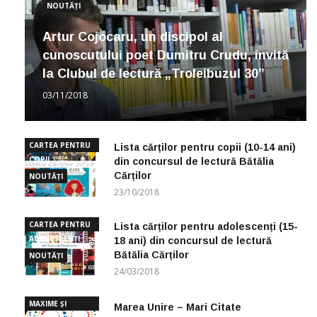
NOUTĂȚI
Artur Cojocaru, un discipol al
cunoscutului poet Dumitru Crudu, invită
la Clubul de lectură „Troleibuzul 30”
03/11/2018
CARTEA PENTRU
Lista cărților pentru copii (10-14 ani)
COPII
din concursul de lectură Bătălia
Cărților
NOUTĂȚI
23/10/2018
CARTEA PENTRU
Lista cărților pentru adolescenți (15-
ADOLESCENȚI
18 ani) din concursul de lectură
Bătălia Cărților
NOUTĂȚI
24/03/2018
MAXIME ȘI
Marea Unire – Mari Citate