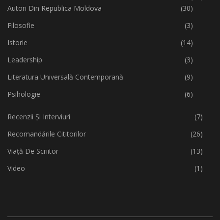
Autori Din Republica Moldova
(30)
Filosofie
(3)
Istorie
(14)
Leadership
(3)
Literatura Universală Contemporană
(9)
Psihologie
(6)
Recenzii Și Interviuri
(7)
Recomandările Cititorilor
(26)
Viață De Scriitor
(13)
Video
(1)