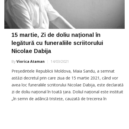
15 martie, Zi de doliu național în
legătură cu funeraliile scriitorului
Nicolae Dabija
By
Viorica Ataman
14/03/2021
Președintele Republicii Moldova, Maia Sandu, a semnat
astăzi decretul prin care ziua de 15 martie 2021, când vor
avea loc funeraliile scriitorului Nicolae Dabija, este declarată
zi de doliu național în toată țara. Doliul național este instituit
„în semn de adâncă tristețe, cauzată de trecerea în
eternitate a renumitului scriitor, susținător de frunte al
mișcării […]