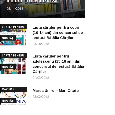
lectură „Troleibuzul 30”
03/11/2018
CARTEA PENTRU
Lista cărților pentru copii
COPII
(10-14 ani) din concursul de
lectură Bătălia Cărților
NOUTĂȚI
23/10/2018
CARTEA PENTRU
Lista cărților pentru
ADOLESCENȚI
adolescenți (15-18 ani) din
concursul de lectură Bătălia
NOUTĂȚI
Cărților
24/03/2018
MAXIME ȘI
Marea Unire – Mari Citate
CUGETĂRI
23/02/2018
NOUTĂȚI