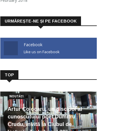
February 2018
URMĂREȘTE-NE ȘI PE FACEBOOK
Facebook
Like us on Facebook
TOP
NOUTĂȚI
Artur Cojocaru, un discipol al
cunoscutului poet Dumitru
Crudu, invită la Clubul de