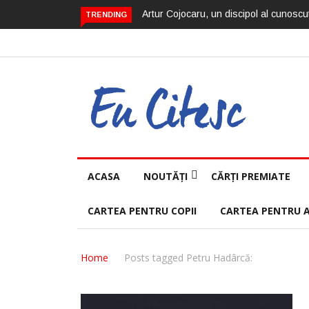
Artur Cojocaru, un discipol al cunoscut
TRENDING
ACASA
NOUTĂȚI
CĂRȚI PREMIATE
CARTEA PENTRU COPII
CARTEA PENTRU 
Home
Posts tagged Petru Hadârcă: