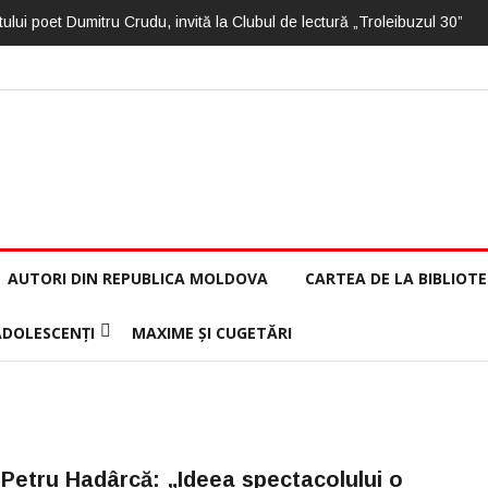
ului poet Dumitru Crudu, invită la Clubul de lectură „Troleibuzul 30”
AUTORI DIN REPUBLICA MOLDOVA
CARTEA DE LA BIBLIOT
ADOLESCENȚI
MAXIME ȘI CUGETĂRI
Petru Hadârcă: „Ideea spectacolului o