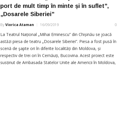
port de mult timp în minte și în suflet”,
„Dosarele Siberiei”
By
Viorica Ataman
16/09/2019
0
La Teatrul Național „Mihai Eminescu” din Chișinău se joacă
astăzi piesa de teatru „Dosarele Siberiei”. Piesa a fost pusă în
scenă de şapte ori în diferite localități din Moldova, și
respectiv de trei ori în Cernăuți, Bucovina. Acest proiect este
susținut de Ambasada Statelor Unite ale Americii în Moldova,
potrivit site-ului oficial tnme.md. Petru Hadârcă: […]