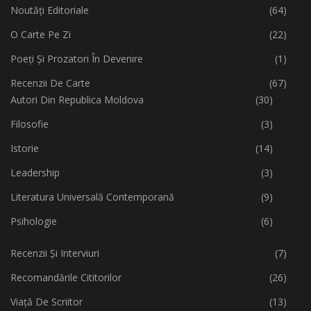
Noutăți Editoriale
(64)
O Carte Pe Zi
(22)
Poeți Și Prozatori În Devenire
(1)
Recenzii De Carte
(67)
Autori Din Republica Moldova
(30)
Filosofie
(3)
Istorie
(14)
Leadership
(3)
Literatura Universală Contemporană
(9)
Psihologie
(6)
Recenzii Și Interviuri
(7)
Recomandările Cititorilor
(26)
Viață De Scriitor
(13)