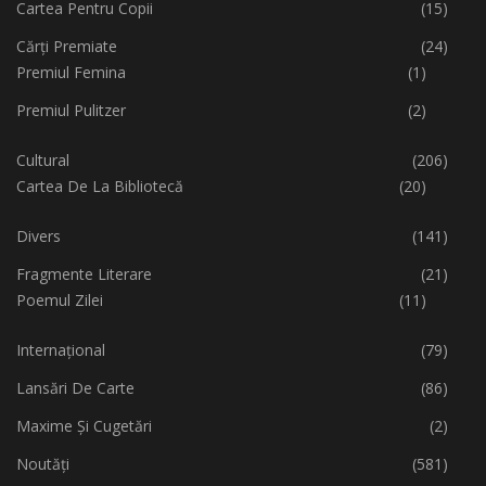
Cartea Pentru Copii
(15)
Cărți Premiate
(24)
Premiul Femina
(1)
Premiul Pulitzer
(2)
Cultural
(206)
Cartea De La Bibliotecă
(20)
Divers
(141)
Fragmente Literare
(21)
Poemul Zilei
(11)
Internațional
(79)
Lansări De Carte
(86)
Maxime Și Cugetări
(2)
Noutăți
(581)