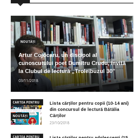
NOUTĂȚI
Artur Cojocaru, un discipol al
cunoscutului poet Dumitru Crudu, invită
la Clubul de lectură „Troleibuzul 30”
03/11/2018
CARTEA PENTRU
Lista cărților pentru copii (10-14 ani)
COPII
din concursul de lectură Bătălia
Cărților
NOUTĂȚI
23/10/2018
CARTEA PENTRU
Lista cărților pentru adolescenți (15-