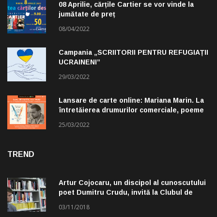
08 Aprilie, cărțile Cartier se vor vinde la
jumătate de preț
08/04/2022
Campania „SCRIITORII PENTRU REFUGIAȚII
UCRAINENI”
29/03/2022
Lansare de carte online: Mariana Marin. La
întretăierea drumurilor comerciale, poeme
alese de Claudiu Komartin
25/03/2022
TREND
Artur Cojocaru, un discipol al cunoscutului
poet Dumitru Crudu, invită la Clubul de
lectură „Troleibuzul 30”
03/11/2018