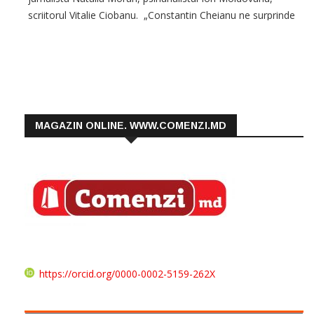
scriitorul Vitalie Ciobanu. „Constantin Cheianu ne surprinde
din nou. Asta face de mai mulți ani, ca scriitor, dramaturg,
om de televiziune,
MAGAZIN ONLINE. WWW.COMENZI.MD
https://orcid.org/0000-0002-5159-262X