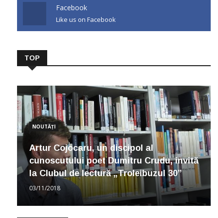
Facebook
Like us on Facebook
TOP
NOUTĂȚI
Artur Cojocaru, un discipol al
cunoscutului poet Dumitru Crudu, invită
la Clubul de lectură „Troleibuzul 30”
03/11/2018