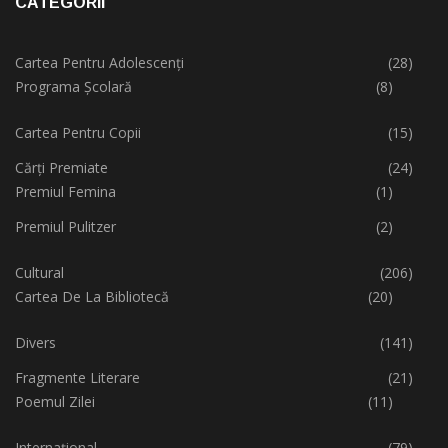
CATEGORII
Cartea Pentru Adolescenți
(28)
Programa Școlară
(8)
Cartea Pentru Copii
(15)
Cărți Premiate
(24)
Premiul Femina
(1)
Premiul Pulitzer
(2)
Cultural
(206)
Cartea De La Bibliotecă
(20)
Divers
(141)
Fragmente Literare
(21)
Poemul Zilei
(11)
Internațional
(79)