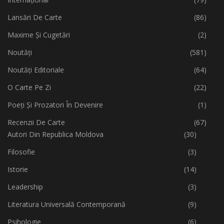
Lansări De Carte
(86)
Maxime Și Cugetări
(2)
Noutăți
(581)
Noutăți Editoriale
(64)
O Carte Pe Zi
(22)
Poeți Și Prozatori În Devenire
(1)
Recenzii De Carte
(67)
Autori Din Republica Moldova
(30)
Filosofie
(3)
Istorie
(14)
Leadership
(3)
Literatura Universală Contemporană
(9)
Psihologie
(6)