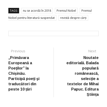
TAGS:
nu se acordă în 2018
Premiul Nobel
Premiul
Nobel pentru literatură suspendat
revistă despre cărți
Post navigation
Previous
Previous post:
Next
Next
post:
„Primăvara
Noutate
Europeană a
editorială. Balada
Poeţilor” la
populară
Chișinău.
românească,
Participă poeţi şi
selecţie a
traducători din
textelor de Mihai
peste 10 țări
Papuc. Editura
Știința