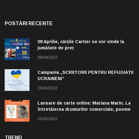
POSTĂRI RECENTE
08 Aprilie, cărțile Cartier se vor vinde la
jumătate de preț
08/04/2022
Campania „SCRIITORII PENTRU REFUGIAȚII
UCRAINENI”
29/03/2022
Lansare de carte online: Mariana Marin. La
întretăierea drumurilor comerciale, poeme
alese de Claudiu Komartin
25/03/2022
TREND