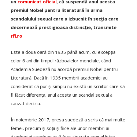
un
comunicat oficial
, că suspendă anul acesta
premiul Nobel pentru literatură în urma
scandalului sexual care a izbucnit în secţia care
decernează prestigioasa distincţie, transmite
rfi.ro
Este a doua oară din 1935 până acum, cu excepția
celor 6 ani din timpul războaielor mondiale, când
Academia Suedeză nu acordă premiul Nobel pentru
Literatură. Dacă în 1935 membrii academiei au
considerat că pur și simplu nu există un scriitor care să
fi făcut diferența, anul acesta un scandal sexual a
cauzat decizia.
În noiembrie 2017, presa suedeză a scris că mai multe
femei, precum şi soţii şi fiice ale unor membri ai
Academiei suedeze ar fi fost abuzate sexual între