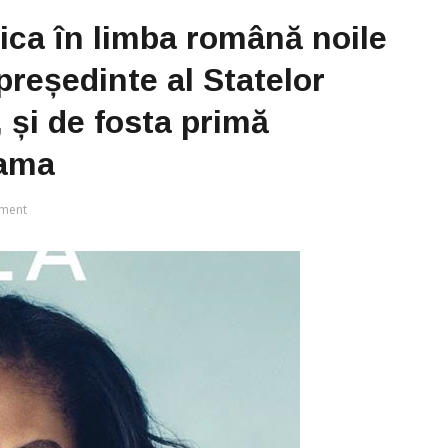
lica în limba română noile
 președinte al Statelor
 și de fosta primă
bama
ment