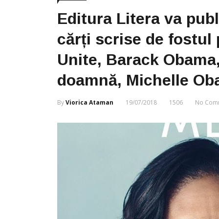
Editura Litera va pub
cărți scrise de fostul
Unite, Barack Obama,
doamnă, Michelle O
By
Viorica Ataman
19/07/2018
1506
No Com