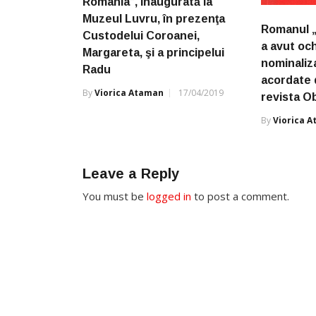
România”, inaugurată la
Muzeul Luvru, în prezenţa
Romanul „
Custodelui Coroanei,
a avut och
Margareta, şi a principelui
nominaliza
Radu
acordate
By
Viorica Ataman
17/04/2019
revista O
By
Viorica 
Leave a Reply
You must be
logged in
to post a comment.