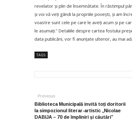
revelator și plin de însemnătate. În răstimpul pâ
și voi vă veți gândi la propriile povești, și am înc
voastre sunt cele pe care le aveți acum și pe car
le asumați.” Detaliile despre cartea fostului preș
data publicării, vor fi anunțate ulterior, au mai a
TAGS:
Post navigation
Previous
Previous post:
Biblioteca Municipală invită toți doritorii
la simpozionul literar-artistic „Nicolae
DABIJA – 70 de împliniri și căutări”