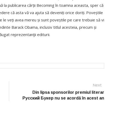
nă la publicarea cărții Becoming în toamna aceasta, sper că
redere că asta vă va ajuta să deveniți orice doriți. Poveștile
e le veți avea mereu și sunt poveștile pe care trebuie să vi
edinte Barack Obama, inclusiv titlul acesteia, precum și
dăugat reprezentanţii editurii.
Next
Next
post:
Din lipsa sponsorilor premiul literar
Русский Букер nu se acordă în acest an