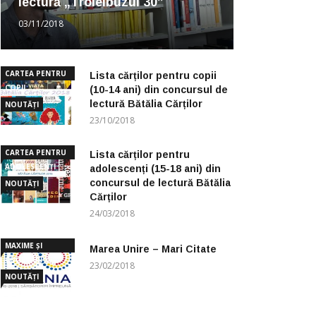
lectură „Troleibuzul 30”
03/11/2018
CARTEA PENTRU
Lista cărților pentru copii
COPII
(10-14 ani) din concursul de
lectură Bătălia Cărților
NOUTĂȚI
23/10/2018
CARTEA PENTRU
Lista cărților pentru
ADOLESCENȚI
adolescenți (15-18 ani) din
concursul de lectură Bătălia
NOUTĂȚI
Cărților
24/03/2018
MAXIME ȘI
Marea Unire – Mari Citate
CUGETĂRI
23/02/2018
NOUTĂȚI