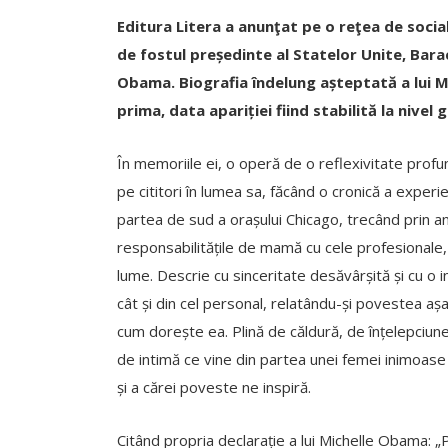
Editura Litera a anunţat pe o reţea de social
de fostul președinte al Statelor Unite, Bar
Obama. Biografia îndelung așteptată a lui M
prima, data apariției fiind stabilită la nive
În memoriile ei, o operă de o reflexivitate profun
pe cititori în lumea sa, făcând o cronică a experie
partea de sud a orașului Chicago, trecând prin ani
responsabilitățile de mamă cu cele profesionale, 
lume. Descrie cu sinceritate desăvârșită și cu o in
cât și din cel personal, relatându-și povestea așa
cum dorește ea. Plină de căldură, de înțelepciun
de intimă ce vine din partea unei femei inimoase 
și a cărei poveste ne inspiră.
Citând propria declarație a lui Michelle Obama: „