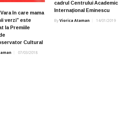
cadrul Centrului Academic
Internațional Eminescu
Vara în care mama
ii verzi” este
By
Viorica Ataman
14/01/2019
t la Premiile
 de
bservator Cultural
Ataman
07/03/2018