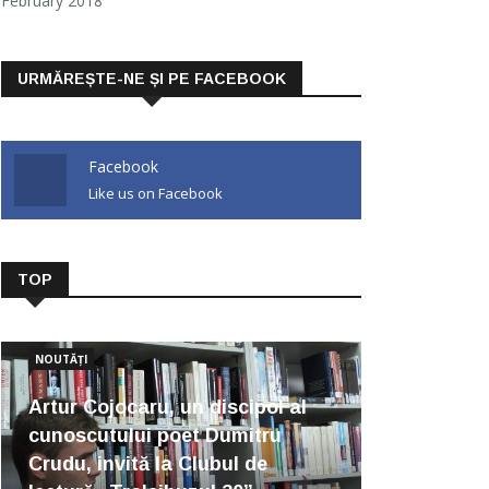
February 2018
URMĂREȘTE-NE ȘI PE FACEBOOK
Facebook
Like us on Facebook
TOP
NOUTĂȚI
Artur Cojocaru, un discipol al
cunoscutului poet Dumitru
Crudu, invită la Clubul de