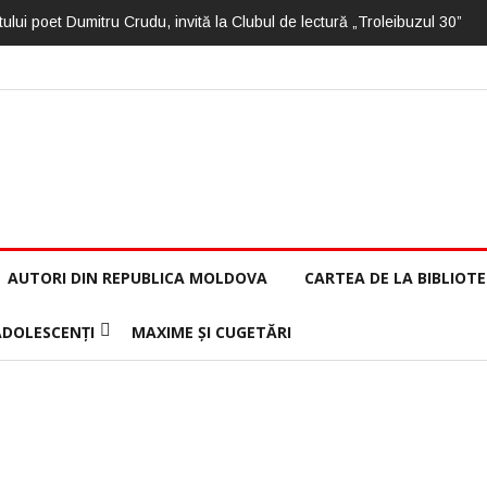
ului poet Dumitru Crudu, invită la Clubul de lectură „Troleibuzul 30”
AUTORI DIN REPUBLICA MOLDOVA
CARTEA DE LA BIBLIOT
ADOLESCENȚI
MAXIME ȘI CUGETĂRI