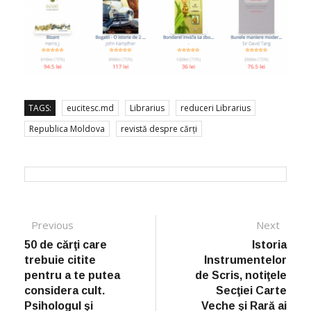
TAGS:
eucitesc.md
Librarius
reduceri Librarius
Republica Moldova
revistă despre cărți
Post navigation
Previous
Previous post:
Next
Next
post:
50 de cărţi care
Istoria
trebuie citite
Instrumentelor
pentru a te putea
de Scris, notiţele
considera cult.
Secţiei Carte
Psihologul şi
Veche şi Rară ai