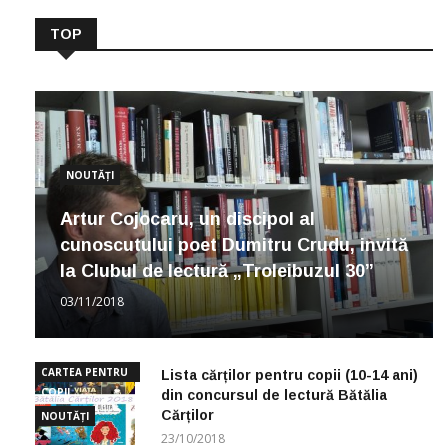
TOP
NOUTĂȚI
Artur Cojocaru, un discipol al
cunoscutului poet Dumitru Crudu, invită
la Clubul de lectură „Troleibuzul 30”
03/11/2018
CARTEA PENTRU
Lista cărților pentru copii (10-14 ani)
COPII
din concursul de lectură Bătălia
Cărților
NOUTĂȚI
23/10/2018