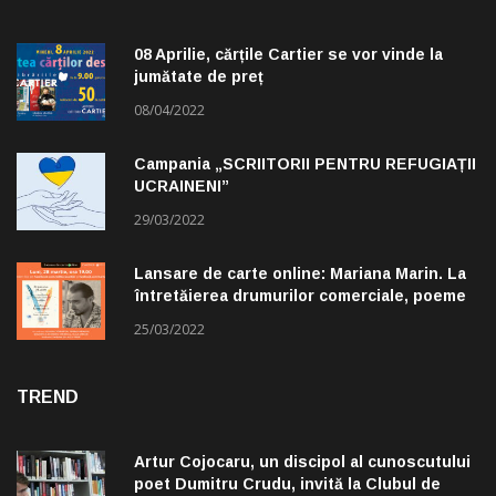
08 Aprilie, cărțile Cartier se vor vinde la
jumătate de preț
08/04/2022
Campania „SCRIITORII PENTRU REFUGIAȚII
UCRAINENI”
29/03/2022
Lansare de carte online: Mariana Marin. La
întretăierea drumurilor comerciale, poeme
alese de Claudiu Komartin
25/03/2022
TREND
Artur Cojocaru, un discipol al cunoscutului
poet Dumitru Crudu, invită la Clubul de