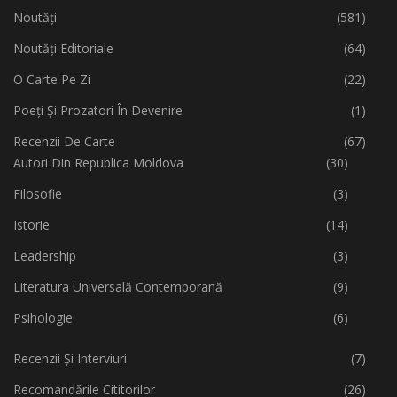
Noutăți
(581)
Noutăți Editoriale
(64)
O Carte Pe Zi
(22)
Poeți Și Prozatori În Devenire
(1)
Recenzii De Carte
(67)
Autori Din Republica Moldova
(30)
Filosofie
(3)
Istorie
(14)
Leadership
(3)
Literatura Universală Contemporană
(9)
Psihologie
(6)
Recenzii Și Interviuri
(7)
Recomandările Cititorilor
(26)