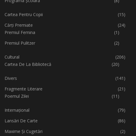
Programa Școlară
(8)
Cartea Pentru Copii
(15)
Cărți Premiate
(24)
Premiul Femina
(1)
Premiul Pulitzer
(2)
Cultural
(206)
Cartea De La Bibliotecă
(20)
Divers
(141)
Fragmente Literare
(21)
Poemul Zilei
(11)
Internațional
(79)
Lansări De Carte
(86)
Maxime Și Cugetări
(2)