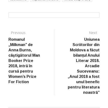
Post navigation
Previous
Previous post:
Next
Next
post:
Romanul
Uniunea
„Milkman” de
Scriitorilor din
Anna Burns,
Moldova a făcut
câştigătorul Man
bilanțul Anului
Booker Prize
Literar 2018.
2018, intră în
Arcadie
cursă pentru
Suceveanu:
Women’s Prize
„Anul 2018 a fost
For Fiction
unul benefic
pentru literatura
noastră”