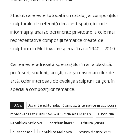
Studiul, care este totodată un catalog al compoziţiilor
sculpturale de referinţă din acest spaţiu, include
informaţii şi analize pertinente privitoare la cele mai
reprezentative compoziţii tematice create de
sculptorii din Moldova, în special în anii 1940 – 2010.
Cartea este adresată specialiştilor în arta plastică,
profesori, studenţi, artişti, dar şi consumatorilor de
artă, celor interesaţi de evoluţia sculpturii ca gen, în
special a compoziţiilor tematice.
TAGS:
Apariție editorială: „Compoziţii tematice în sculptura
moldovenească: anii 1940–2010” de Ana Marian
autori din
Republica Moldova
cotidian literar
Editura Știința
eucitesc.md
Republica Moldova
revistă despre cărți