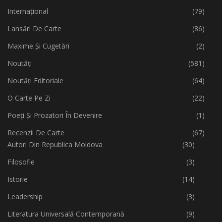
Internațional
(79)
Lansări De Carte
(86)
Maxime Și Cugetări
(2)
Noutăți
(581)
Noutăți Editoriale
(64)
O Carte Pe Zi
(22)
Poeți Și Prozatori În Devenire
(1)
Recenzii De Carte
(67)
Autori Din Republica Moldova
(30)
Filosofie
(3)
Istorie
(14)
Leadership
(3)
Literatura Universală Contemporană
(9)