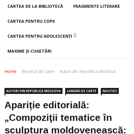
CARTEA DE LA BIBLIOTECĂ
FRAGMENTE LITERARE
CARTEA PENTRU COPII
CARTEA PENTRU ADOLESCENȚI
MAXIME ȘI CUGETĂRI
Home
Recenzii de carte
Autori din Republica Moldova
AUTORI DIN REPUBLICA MOLDOVA
LANSĂRI DE CARTE
NOUTĂȚI
Apariție editorială:
„Compoziţii tematice în
sculptura moldovenească: