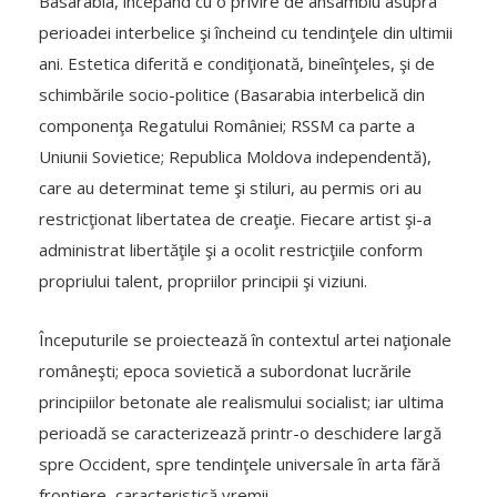
Basarabia, începând cu o privire de ansamblu asupra
perioadei interbelice şi încheind cu tendinţele din ultimii
ani. Estetica diferită e condiţionată, bineînţeles, şi de
schimbările socio-politice (Basarabia interbelică din
componenţa Regatului României; RSSM ca parte a
Uniunii Sovietice; Republica Moldova independentă),
care au determinat teme şi stiluri, au permis ori au
restricţionat libertatea de creaţie. Fiecare artist şi-a
administrat libertăţile şi a ocolit restricţiile conform
propriului talent, propriilor principii şi viziuni.
Începuturile se proiectează în contextul artei naţionale
româneşti; epoca sovietică a subordonat lucrările
principiilor betonate ale realismului socialist; iar ultima
perioadă se caracterizează printr-o deschidere largă
spre Occident, spre tendinţele universale în arta fără
frontiere, caracteristică vremii.