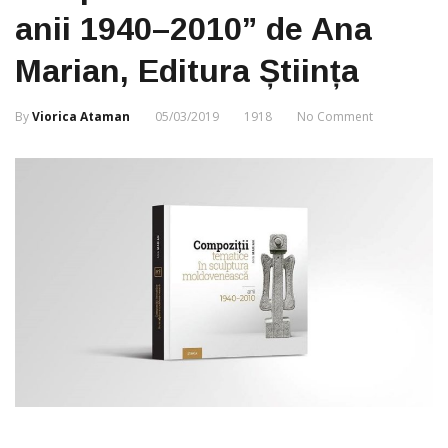
anii 1940–2010” de Ana
Marian, Editura Știința
By
Viorica Ataman
05/03/2019
1918
No Comment