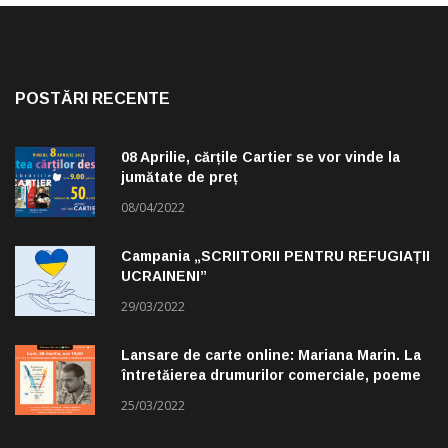
POSTĂRI RECENTE
08 Aprilie, cărțile Cartier se vor vinde la
jumătate de preț
08/04/2022
Campania „SCRIITORII PENTRU REFUGIAȚII
UCRAINENI”
29/03/2022
Lansare de carte online: Mariana Marin. La
întretăierea drumurilor comerciale, poeme
alese de Claudiu Komartin
25/03/2022