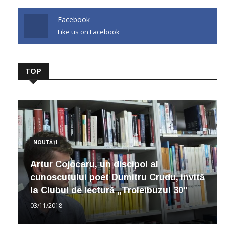
Facebook
Like us on Facebook
TOP
NOUTĂȚI
Artur Cojocaru, un discipol al
cunoscutului poet Dumitru Crudu, invită
la Clubul de lectură „Troleibuzul 30”
03/11/2018