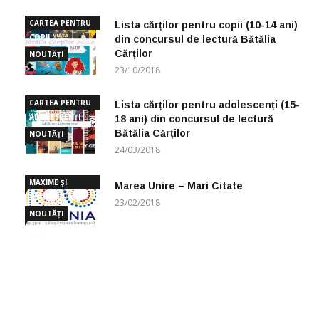
CARTEA PENTRU
Lista cărților pentru copii (10-14 ani)
COPII
din concursul de lectură Bătălia
Cărților
NOUTĂȚI
23/10/2018
CARTEA PENTRU
Lista cărților pentru adolescenți (15-
ADOLESCENȚI
18 ani) din concursul de lectură
Bătălia Cărților
NOUTĂȚI
24/03/2018
MAXIME ȘI
Marea Unire – Mari Citate
CUGETĂRI
23/02/2018
NOUTĂȚI