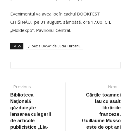
Evenimentul va avea loc în cadrul BOOKFEST
CHIȘINĂU, pe 31 august, sâmbătă, ora 17.00, CIE
„Moldexpo”, Pavilionul Central.
TAGS:
„Poezia BASA” de Lucia Țurcanu.
Post navigation
Previous
Previous post:
Next
Next
post:
Biblioteca
Cărţile toamnei
Naţională
iau cu asalt
găzduieşte
librăriile
lansarea culegerii
franceze.
de articole
Guillaume Musso
publicistice „Lia-
este de opt ani