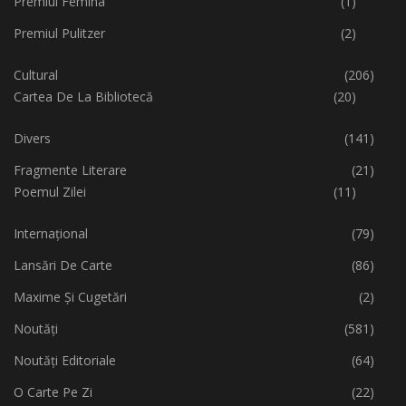
Premiul Femina
(1)
Premiul Pulitzer
(2)
Cultural
(206)
Cartea De La Bibliotecă
(20)
Divers
(141)
Fragmente Literare
(21)
Poemul Zilei
(11)
Internațional
(79)
Lansări De Carte
(86)
Maxime Și Cugetări
(2)
Noutăți
(581)
Noutăți Editoriale
(64)
O Carte Pe Zi
(22)