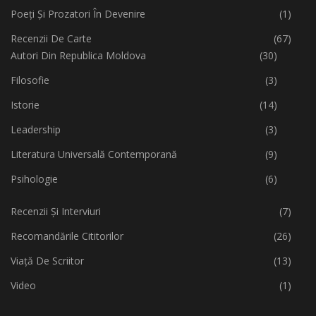
Poeți Și Prozatori În Devenire
(1)
Recenzii De Carte
(67)
Autori Din Republica Moldova
(30)
Filosofie
(3)
Istorie
(14)
Leadership
(3)
Literatura Universală Contemporană
(9)
Psihologie
(6)
Recenzii Și Interviuri
(7)
Recomandările Cititorilor
(26)
Viață De Scriitor
(13)
Video
(1)