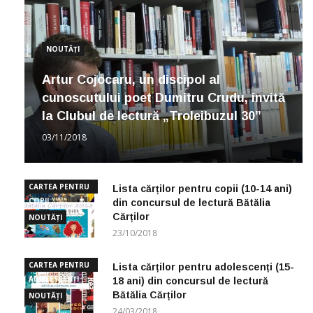
NOUTĂȚI
Artur Cojocaru, un discipol al
cunoscutului poet Dumitru Crudu, invită
la Clubul de lectură „Troleibuzul 30”
03/11/2018
CARTEA PENTRU
Lista cărților pentru copii (10-14 ani)
COPII
din concursul de lectură Bătălia
Cărților
NOUTĂȚI
23/10/2018
CARTEA PENTRU
Lista cărților pentru adolescenți (15-
ADOLESCENȚI
18 ani) din concursul de lectură
Bătălia Cărților
NOUTĂȚI
24/03/2018