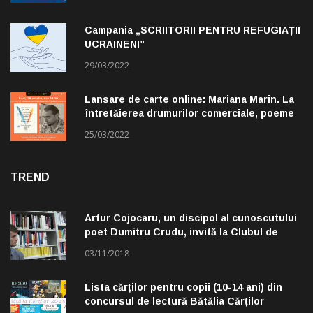
Campania „SCRIITORII PENTRU REFUGIAȚII
UCRAINENI”
29/03/2022
Lansare de carte online: Mariana Marin. La
întretăierea drumurilor comerciale, poeme
alese de Claudiu Komartin
25/03/2022
TREND
Artur Cojocaru, un discipol al cunoscutului
poet Dumitru Crudu, invită la Clubul de
lectură „Troleibuzul 30”
03/11/2018
Lista cărților pentru copii (10-14 ani) din
concursul de lectură Bătălia Cărților