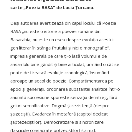
carte „Poezia BASA” de Lucia Țurcanu.
Deși autoarea avertizează din capul locului că Poezia
BASA „nu este o istorie a poeziei române din
Basarabia, nu este un eseu despre evoluția acestui
gen literar în stânga Prutului și nici o monografie“,
impresia generală pe care ți-o lasă volumul e de
ansamblu bine gândit și bine articulat, urmând o cât se
poate de firească evoluție cronologică, însumând
aproape un secol de poezie. Compartimentarea pe
epoci și generații, ordonarea substanței analitice într-o
anumită succesiune sporește senzația de întreg, fără
goluri semnificative: Dogmă și rezistență (despre
șaizeciști), Evadarea în metaforă (capitol dedicat
șaptezeciștilor), Democratizare și sincronizare
(fascicule consacrate optzeciștilor) ș.a.m.d.