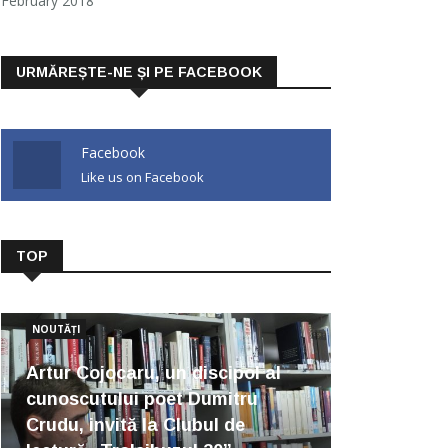
February 2018
URMĂREȘTE-NE ȘI PE FACEBOOK
Facebook
Like us on Facebook
TOP
NOUTĂȚI
Artur Cojocaru, un discipol al
cunoscutului poet Dumitru
Crudu, invită la Clubul de