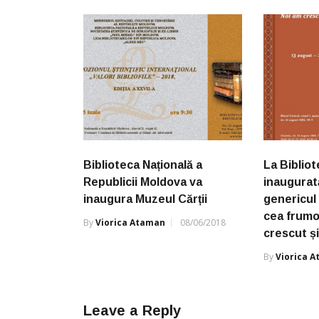
Biblioteca Națională a
La Bibliot
Republicii Moldova va
inaugurat
inaugura Muzeul Cărții
genericul
cea frumo
By
Viorica Ataman
08/06/2018
crescut ș
By
Viorica 
Leave a Reply