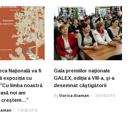
eca Naţională va fi
Gala premiilor naţionale
ă expoziția cu
GALEX, ediţia a VIII-a, şi-a
 ”Cu limba noastră
desemnat câştigătorii
asă noi am
By
Viorica Ataman
26/04/2018
i creștem…”
Ataman
10/08/2018