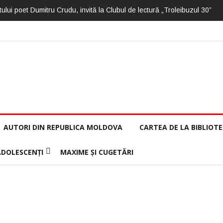
ului poet Dumitru Crudu, invită la Clubul de lectură „Troleibuzul 30”
AUTORI DIN REPUBLICA MOLDOVA
CARTEA DE LA BIBLIOT
ADOLESCENȚI
MAXIME ȘI CUGETĂRI