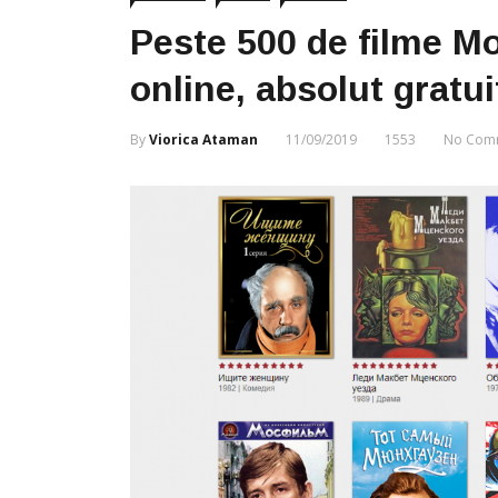
Peste 500 de filme Mo
online, absolut gratui
By
Viorica Ataman
11/09/2019
1553
No Com