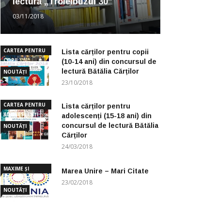
lectură „Troleibuzul 30”
03/11/2018
CARTEA PENTRU
Lista cărților pentru copii
COPII
(10-14 ani) din concursul de
lectură Bătălia Cărților
NOUTĂȚI
23/10/2018
CARTEA PENTRU
Lista cărților pentru
ADOLESCENȚI
adolescenți (15-18 ani) din
concursul de lectură Bătălia
NOUTĂȚI
Cărților
24/03/2018
MAXIME ȘI
Marea Unire – Mari Citate
CUGETĂRI
23/02/2018
NOUTĂȚI