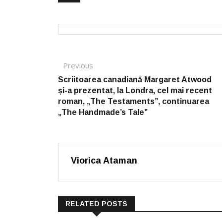
Post navigation
Previous
Previous post:
Scriitoarea canadiană Margaret Atwood
și-a prezentat, la Londra, cel mai recent
roman, „The Testaments”, continuarea
„The Handmade’s Tale”
Viorica Ataman
RELATED POSTS