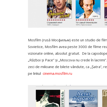
Mosfilm (rusă Мосфильм) este un studio de film 
Sovietice, Mosfilm avea peste 3000 de filme real
vizionate online, absolut gratuit. De la capodope
„Război și Pace” și „Moscova nu crede în lacrimi”.
zeci de milioane de bilete vândute, ca „Șatra”, r
pe linkul
cinema.mosfilm.ru