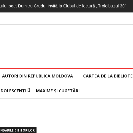
ului poet Dumitru Crudu, invită la Clubul de lectură „Troleibuzul 30”
AUTORI DIN REPUBLICA MOLDOVA
CARTEA DE LA BIBLIOT
ADOLESCENȚI
MAXIME ȘI CUGETĂRI
NDĂRILE CITITORILOR