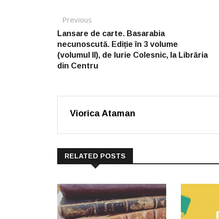
Post navigation
Previous
Previous post:
Lansare de carte. Basarabia
necunoscută. Ediție în 3 volume
(volumul II), de Iurie Colesnic, la Librăria
din Centru
Viorica Ataman
RELATED POSTS