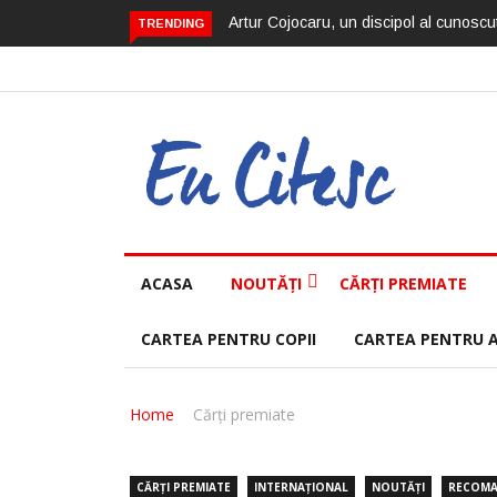
Artur Cojocaru, un discipol al cunoscut
TRENDING
ACASA
NOUTĂȚI
CĂRȚI PREMIATE
CARTEA PENTRU COPII
CARTEA PENTRU 
Home
Cărți premiate
CĂRȚI PREMIATE
INTERNAȚIONAL
NOUTĂȚI
RECOMA