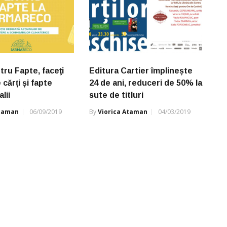
tru Fapte, faceţi
Editura Cartier împlinește
cărți și fapte
24 de ani, reduceri de 50% la
lii
sute de titluri
Ataman
06/09/2019
By
Viorica Ataman
04/03/2019