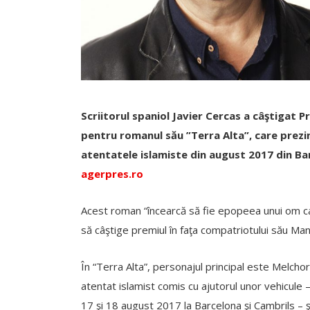
Scriitorul spaniol Javier Cercas a câştigat P
pentru romanul său ”Terra Alta”, care prezi
atentatele islamiste din august 2017 din Ba
agerpres.ro
Acest roman “încearcă să fie epopeea unui om care 
să câştige premiul în faţa compatriotului său Manu
În “Terra Alta”, personajul principal este Melchor
atentat islamist comis cu ajutorul unor vehicule 
17 şi 18 august 2017 la Barcelona şi Cambrils – 