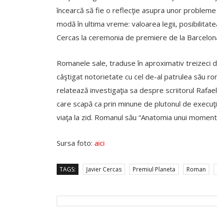
încearcă să fie o reflecţie asupra unor probleme 
modă în ultima vreme: valoarea legii, posibilitatea
Cercas la ceremonia de premiere de la Barcelon
Romanele sale, traduse în aproximativ treizeci de
câştigat notorietate cu cel de-al patrulea său rom
relatează investigaţia sa despre scriitorul Rafa
care scapă ca prin minune de plutonul de execuţie 
viaţa la zid. Romanul său “Anatomia unui moment” 
Sursa foto:
aici
TAGS:
Javier Cercas
Premiul Planeta
Roman