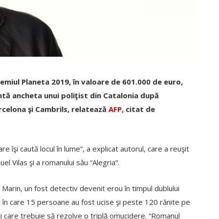
remiul Planeta 2019, în valoare de 601.000 de euro,
ntă ancheta unui poliţist din Catalonia după
rcelona şi Cambrils, relatează
AFP,
citat de
îşi caută locul în lume”, a explicat autorul, care a reuşit
el Vilas şi a romanului său “Alegria”.
 Marin, un fost detectiv devenit erou în timpul dublului
– în care 15 persoane au fost ucise şi peste 120 rănite pe
şi care trebuie să rezolve o triplă omucidere. “Romanul