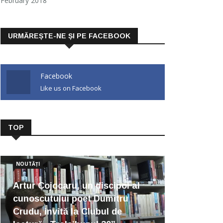
February 2018
URMĂREȘTE-NE ȘI PE FACEBOOK
Facebook
Like us on Facebook
TOP
NOUTĂȚI
Artur Cojocaru, un discipol al
cunoscutului poet Dumitru
Crudu, invită la Clubul de