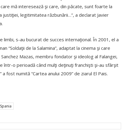
care mă interesează şi care, din păcate, sunt foarte la
 justiţiei, legitimitatea răzbunării…”, a declarat Javier
a.
 limbi, s-au bucurat de succes internaţional. În 2001, el a
an “Soldaţii de la Salamina”, adaptat la cinema şi care
el Sanchez Mazas, membru fondator şi ideolog al Falangei,
într-o perioadă când mulţi deţinuţi franchişti şi-au sfârşit
a fost numită “Cartea anului 2009” de ziarul El Pais.
Spania