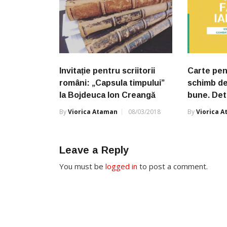
Invitație pentru scriitorii
Carte pen
români: „Capsula timpului”
schimb de 
la Bojdeuca Ion Creangă
bune. Deta
By
Viorica Ataman
08/03/2018
By
Viorica 
Leave a Reply
You must be
logged in
to post a comment.