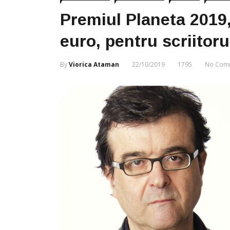
Premiul Planeta 2019,
euro, pentru scriitor
By
Viorica Ataman
22/10/2019
1795
No Com