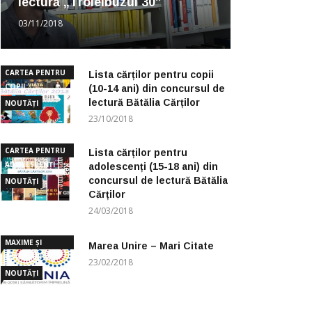
lectură „Troleibuzul 30”
03/11/2018
CARTEA PENTRU
Lista cărților pentru copii
COPII
(10-14 ani) din concursul de
lectură Bătălia Cărților
NOUTĂȚI
23/10/2018
CARTEA PENTRU
Lista cărților pentru
ADOLESCENȚI
adolescenți (15-18 ani) din
concursul de lectură Bătălia
NOUTĂȚI
Cărților
24/03/2018
MAXIME ȘI
Marea Unire – Mari Citate
CUGETĂRI
23/02/2018
NOUTĂȚI