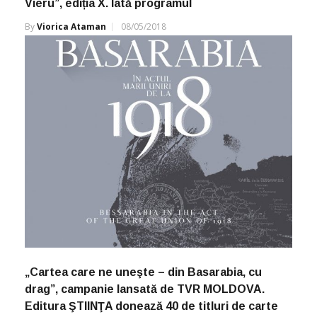
Vieru”, ediția X. Iată programul
By
Viorica Ataman
08/05/2018
„Cartea care ne uneşte – din Basarabia, cu
drag”, campanie lansată de TVR MOLDOVA.
Editura ŞTIINŢA donează 40 de titluri de carte