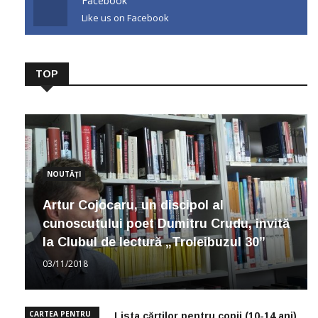
Facebook
Like us on Facebook
TOP
NOUTĂȚI
Artur Cojocaru, un discipol al
cunoscutului poet Dumitru Crudu, invită
la Clubul de lectură „Troleibuzul 30”
03/11/2018
CARTEA PENTRU
Lista cărților pentru copii (10-14 ani)