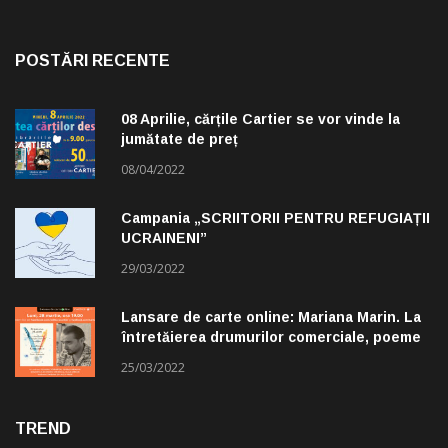
POSTĂRI RECENTE
08 Aprilie, cărțile Cartier se vor vinde la
jumătate de preț
08/04/2022
Campania „SCRIITORII PENTRU REFUGIAȚII
UCRAINENI”
29/03/2022
Lansare de carte online: Mariana Marin. La
întretăierea drumurilor comerciale, poeme
alese de Claudiu Komartin
25/03/2022
TREND