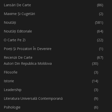
Lansări De Carte
(86)
Maxime Și Cugetări
(2)
Noutăți
(581)
Noutăți Editoriale
(64)
O Carte Pe Zi
(22)
Poeți Și Prozatori În Devenire
(1)
Recenzii De Carte
(67)
Autori Din Republica Moldova
(30)
Filosofie
(3)
Istorie
(14)
Leadership
(3)
Literatura Universală Contemporană
(9)
Psihologie
(6)