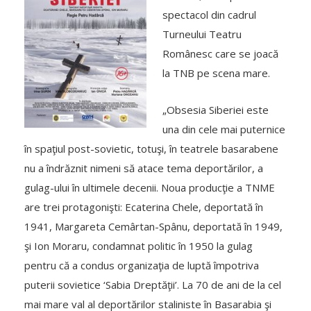
spectacol din cadrul
Turneului Teatru
Românesc care se joacă
la TNB pe scena mare.
„Obsesia Siberiei este
una din cele mai puternice
în spaţiul post-sovietic, totuşi, în teatrele basarabene
nu a îndrăznit nimeni să atace tema deportărilor, a
gulag-ului în ultimele decenii. Noua producţie a TNME
are trei protagonişti: Ecaterina Chele, deportată în
1941, Margareta Cemârtan-Spânu, deportată în 1949,
şi Ion Moraru, condamnat politic în 1950 la gulag
pentru că a condus organizaţia de luptă împotriva
puterii sovietice ‘Sabia Dreptăţii’. La 70 de ani de la cel
mai mare val al deportărilor staliniste în Basarabia şi