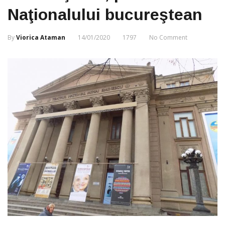
Naţionalului bucureştean
By
Viorica Ataman
14/01/2020
1797
No Comment