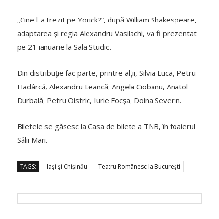
„Cine l-a trezit pe Yorick?”, după William Shakespeare,
adaptarea şi regia Alexandru Vasilachi, va fi prezentat
pe 21 ianuarie la Sala Studio.
Din distribuţie fac parte, printre alţii, Silvia Luca, Petru
Hadârcă, Alexandru Leancă, Angela Ciobanu, Anatol
Durbală, Petru Oistric, Iurie Focşa, Doina Severin.
Biletele se găsesc la Casa de bilete a TNB, în foaierul
Sălii Mari.
TAGS:
Iaşi şi Chişinău
Teatru Românesc la Bucureşti