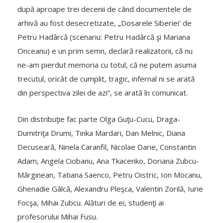
după aproape trei decenii de când documentele de
arhivă au fost desecretizate, „Dosarele Siberiei’ de
Petru Hadârcă (scenariu: Petru Hadârcă şi Mariana
Onceanu) e un prim semn, declară realizatorii, că nu
ne-am pierdut memoria cu totul, că ne putem asuma
trecutul, oricât de cumplit, tragic, infernal ni se arată
din perspectiva zilei de azi”, se arată în comunicat.
Din distribuţie fac parte Olga Guţu-Cucu, Draga-
Dumitriţa Drumi, Tinka Mardari, Dan Melnic, Diana
Decuseară, Ninela Caranfil, Nicolae Darie, Constantin
Adam, Angela Ciobanu, Ana Tkacenko, Doriana Zubcu-
Mărginean, Tatiana Saenco, Petru Oistric, Ion Mocanu,
Ghenadie Gâlcă, Alexandru Pleşca, Valentin Zorilă, Iurie
Focşa, Mihai Zubcu. Alături de ei, studenţi ai
profesorului Mihai Fusu.