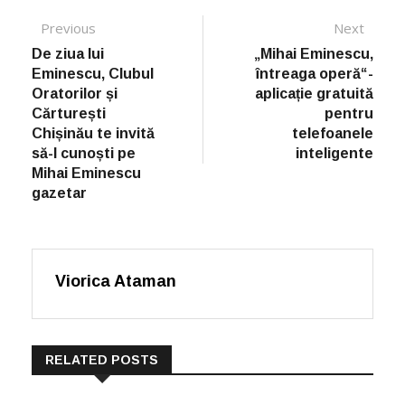
Post navigation
Previous
Previous post:
Next
Next
post:
De ziua lui
„Mihai Eminescu,
Eminescu, Clubul
întreaga operă“-
Oratorilor și
aplicație gratuită
Cărturești
pentru
Chișinău te invită
telefoanele
să-l cunoști pe
inteligente
Mihai Eminescu
gazetar
Viorica Ataman
RELATED POSTS