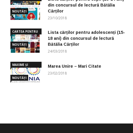
COPII
din concursul de lectură Bătălia
Cărților
NOUTĂȚI
23/10/2018
CARTEA PENTRU
Lista cărților pentru adolescenți (15-
ADOLESCENȚI
18 ani) din concursul de lectură
Bătălia Cărților
NOUTĂȚI
24/03/2018
MAXIME ȘI
Marea Unire – Mari Citate
CUGETĂRI
23/02/2018
NOUTĂȚI