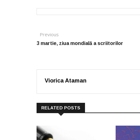
Post navigation
Previous
Previous post:
3 martie, ziua mondială a scriitorilor
Viorica Ataman
RELATED POSTS