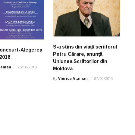
S-a stins din viaţă scriitorul
Goncourt-Alegerea
Petru Cărare, anunţă
2018
Uniunea Scriitorilor din
Ataman
26/10/2018
Moldova
By
Viorica Ataman
27/05/2019