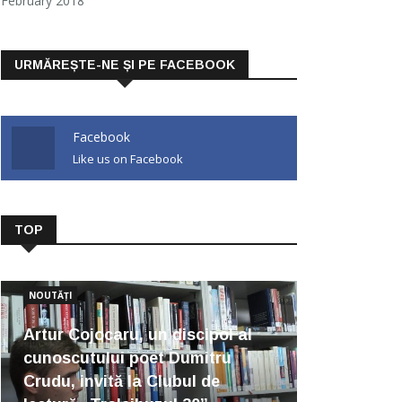
February 2018
URMĂREȘTE-NE ȘI PE FACEBOOK
Facebook
Like us on Facebook
TOP
NOUTĂȚI
Artur Cojocaru, un discipol al
cunoscutului poet Dumitru
Crudu, invită la Clubul de