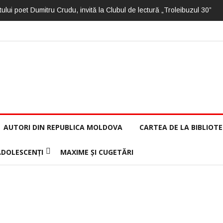
ului poet Dumitru Crudu, invită la Clubul de lectură „Troleibuzul 30”
AUTORI DIN REPUBLICA MOLDOVA
CARTEA DE LA BIBLIOT
ADOLESCENȚI
MAXIME ȘI CUGETĂRI