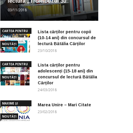
lectură „Troleibuzul 30”
03/11/2018
CARTEA PENTRU
Lista cărților pentru copii
COPII
(10-14 ani) din concursul de
lectură Bătălia Cărților
NOUTĂȚI
23/10/2018
CARTEA PENTRU
Lista cărților pentru
ADOLESCENȚI
adolescenți (15-18 ani) din
concursul de lectură Bătălia
NOUTĂȚI
Cărților
24/03/2018
MAXIME ȘI
Marea Unire – Mari Citate
CUGETĂRI
23/02/2018
NOUTĂȚI