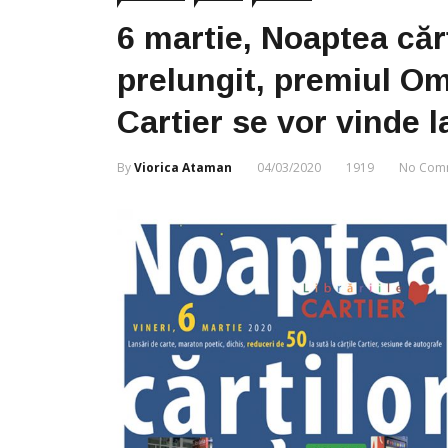
6 martie, Noaptea căr
prelungit, premiul Om
Cartier se vor vinde l
By
Viorica Ataman
04/03/2020
1919
No Com