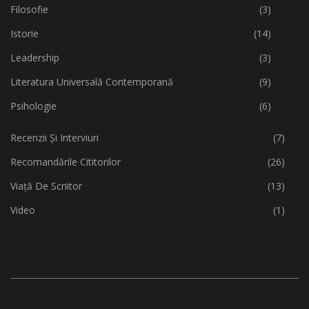
Filosofie
(3)
Istorie
(14)
Leadership
(3)
Literatura Universală Contemporană
(9)
Psihologie
(6)
Recenzii Și Interviuri
(7)
Recomandările Cititorilor
(26)
Viață De Scriitor
(13)
Video
(1)