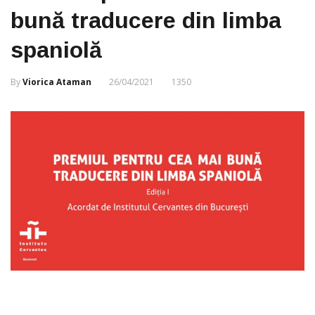
bună traducere din limba
spaniolă
By
Viorica Ataman
26/04/2021
1350