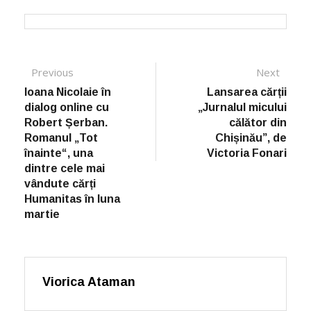
Post navigation
Previous
Previous post:
Next
Next
post:
Ioana Nicolaie în
Lansarea cărții
dialog online cu
„Jurnalul micului
Robert Șerban.
călător din
Romanul „Tot
Chișinău”, de
înainte“, una
Victoria Fonari
dintre cele mai
vândute cărți
Humanitas în luna
martie
Viorica Ataman