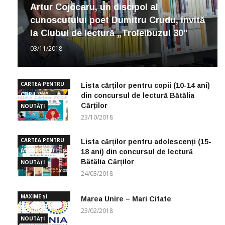
Artur Cojocaru, un discipol al
cunoscutului poet Dumitru Crudu, invită
la Clubul de lectură „Troleibuzul 30”
03/11/2018
CARTEA PENTRU
Lista cărților pentru copii (10-14 ani)
COPII
din concursul de lectură Bătălia
Cărților
NOUTĂȚI
23/10/2018
CARTEA PENTRU
Lista cărților pentru adolescenți (15-
ADOLESCENȚI
18 ani) din concursul de lectură
Bătălia Cărților
NOUTĂȚI
24/03/2018
MAXIME ȘI
Marea Unire – Mari Citate
CUGETĂRI
23/02/2018
NOUTĂȚI