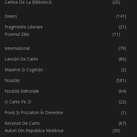
Cartea De La Bibliotecă
(20)
Divers
(141)
Fragmente Literare
(21)
Poemul Zilei
(11)
Internațional
(79)
Lansări De Carte
(86)
Maxime Și Cugetări
(2)
Noutăți
(581)
Noutăți Editoriale
(64)
O Carte Pe Zi
(22)
Poeți Și Prozatori În Devenire
(1)
Recenzii De Carte
(67)
Autori Din Republica Moldova
(30)