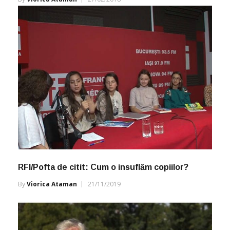
RFI/Pofta de citit: Cum o insuflăm copiilor?
By
Viorica Ataman
21/11/2019