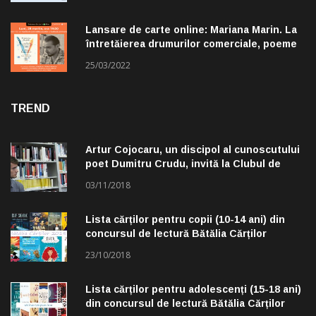
Lansare de carte online: Mariana Marin. La
întretăierea drumurilor comerciale, poeme
alese de Claudiu Komartin
25/03/2022
TREND
Artur Cojocaru, un discipol al cunoscutului
poet Dumitru Crudu, invită la Clubul de
lectură „Troleibuzul 30”
03/11/2018
Lista cărților pentru copii (10-14 ani) din
concursul de lectură Bătălia Cărților
23/10/2018
Lista cărților pentru adolescenți (15-18 ani)
din concursul de lectură Bătălia Cărților