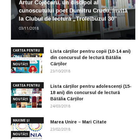
Artur Cojocaru, un discipol al
cunoscutului poet Dumitru Crudu, invită
la Clubul de lectură „Troleibuzul 30”
03/11/2018
CARTEA PENTRU
Lista cărților pentru copii (10-14 ani)
COPII
din concursul de lectură Bătălia
Cărților
NOUTĂȚI
23/10/2018
CARTEA PENTRU
Lista cărților pentru adolescenți (15-
ADOLESCENȚI
18 ani) din concursul de lectură
Bătălia Cărților
NOUTĂȚI
24/03/2018
MAXIME ȘI
Marea Unire – Mari Citate
CUGETĂRI
23/02/2018
NOUTĂȚI