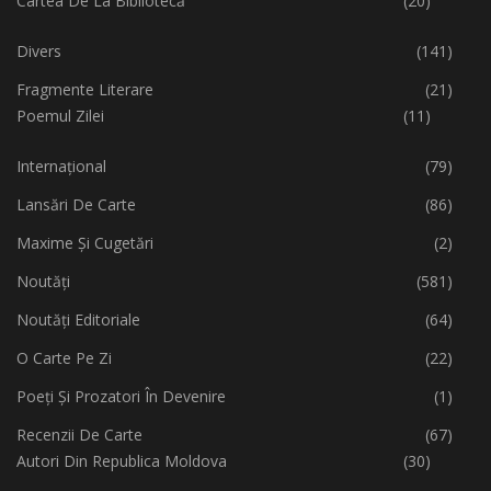
Cartea De La Bibliotecă
(20)
Divers
(141)
Fragmente Literare
(21)
Poemul Zilei
(11)
Internațional
(79)
Lansări De Carte
(86)
Maxime Și Cugetări
(2)
Noutăți
(581)
Noutăți Editoriale
(64)
O Carte Pe Zi
(22)
Poeți Și Prozatori În Devenire
(1)
Recenzii De Carte
(67)
Autori Din Republica Moldova
(30)