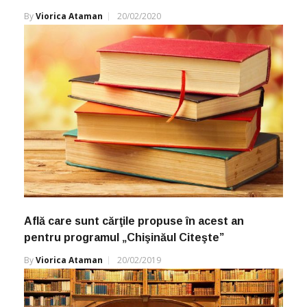
By
Viorica Ataman
20/02/2020
Află care sunt cărţile propuse în acest an
pentru programul „Chişinăul Citeşte”
By
Viorica Ataman
20/02/2019