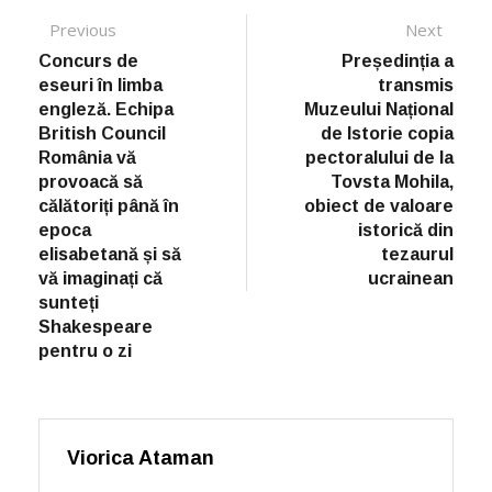
Post navigation
Previous
Previous post:
Next
Next
post:
Concurs de
Președinția a
eseuri în limba
transmis
engleză. Echipa
Muzeului Național
British Council
de Istorie copia
România vă
pectoralului de la
provoacă să
Tovsta Mohila,
călătoriți până în
obiect de valoare
epoca
istorică din
elisabetană și să
tezaurul
vă imaginați că
ucrainean
sunteți
Shakespeare
pentru o zi
Viorica Ataman