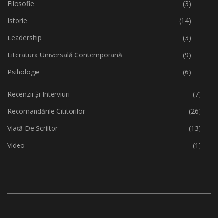
Filosofie
(3)
Istorie
(14)
Leadership
(3)
Literatura Universală Contemporană
(9)
Psihologie
(6)
Recenzii Și Interviuri
(7)
Recomandările Cititorilor
(26)
Viață De Scriitor
(13)
Video
(1)