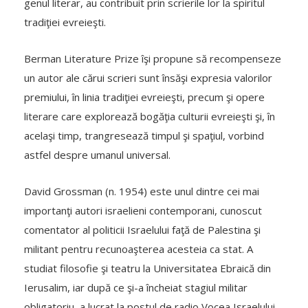
genul literar, au contribuit prin scrierile lor la spiritul
tradiţiei evreieşti.
Berman Literature Prize îşi propune să recompenseze
un autor ale cărui scrieri sunt însăşi expresia valorilor
premiului, în linia tradiţiei evreieşti, precum şi opere
literare care explorează bogăţia culturii evreieşti şi, în
acelaşi timp, trangresează timpul şi spaţiul, vorbind
astfel despre umanul universal.
David Grossman (n. 1954) este unul dintre cei mai
importanţi autori israelieni contemporani, cunoscut
comentator al politicii Israelului faţă de Palestina şi
militant pentru recunoaşterea acesteia ca stat. A
studiat filosofie şi teatru la Universitatea Ebraică din
Ierusalim, iar după ce şi-a încheiat stagiul militar
obligatoriu, a lucrat la postul de radio Vocea Israelului.