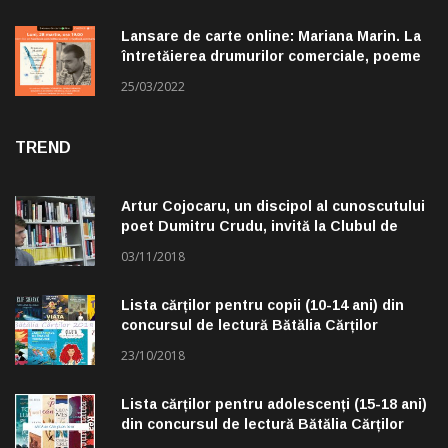
Lansare de carte online: Mariana Marin. La
întretăierea drumurilor comerciale, poeme
alese de Claudiu Komartin
25/03/2022
TREND
Artur Cojocaru, un discipol al cunoscutului
poet Dumitru Crudu, invită la Clubul de
lectură „Troleibuzul 30”
03/11/2018
Lista cărților pentru copii (10-14 ani) din
concursul de lectură Bătălia Cărților
23/10/2018
Lista cărților pentru adolescenți (15-18 ani)
din concursul de lectură Bătălia Cărților