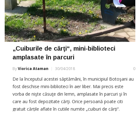
„Cuiburile de cărţi“, mini-biblioteci
amplasate în parcuri
By
Viorica Ataman
30/04/2018
0
De la începutul acestei săptămâni, în municipiul Botoşani au
fost deschise mini-biblioteci în aer liber. Mai precis este
vorba de nişte căsuţe din lemn, amplasate în parcuri şi în
care au fost depozitate cărţi. Orice persoană poate citi
gratuit cărţile aflate în cutiile numite „cuiburi de cărţi“.
Iniţiativa a fost luată de Consiliul Local pentru […]