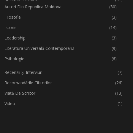
Autori Din Republica Moldova
(30)
Filosofie
(3)
Istorie
(14)
Leadership
(3)
Literatura Universală Contemporană
(9)
Psihologie
(6)
Recenzii Și Interviuri
(7)
Recomandările Cititorilor
(26)
Viață De Scriitor
(13)
Video
(1)