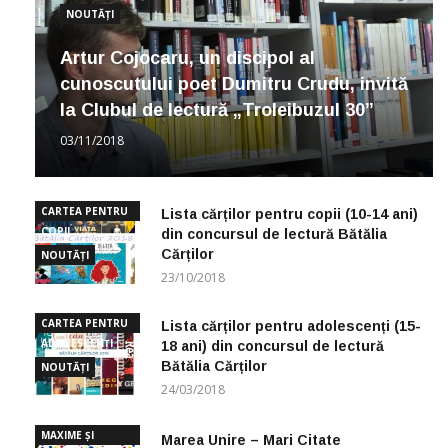
NOUTĂȚI
Artur Cojocaru, un discipol al
cunoscutului poet Dumitru Crudu, invită
la Clubul de lectură „Troleibuzul 30”
03/11/2018
CARTEA PENTRU
Lista cărților pentru copii (10-14 ani)
COPII
din concursul de lectură Bătălia
Cărților
NOUTĂȚI
23/10/2018
CARTEA PENTRU
Lista cărților pentru adolescenți (15-
ADOLESCENȚI
18 ani) din concursul de lectură
Bătălia Cărților
NOUTĂȚI
24/03/2018
MAXIME ȘI
Marea Unire – Mari Citate