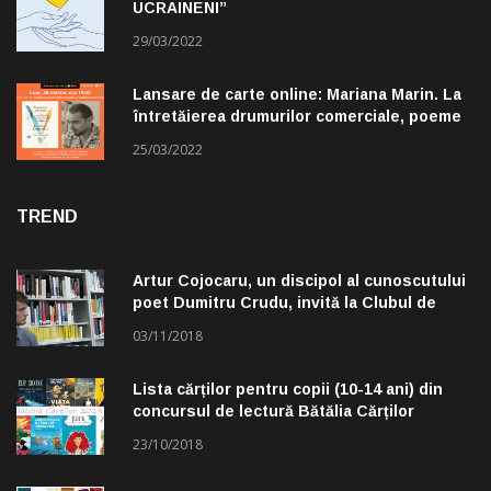
UCRAINENI”
29/03/2022
Lansare de carte online: Mariana Marin. La
întretăierea drumurilor comerciale, poeme
alese de Claudiu Komartin
25/03/2022
TREND
Artur Cojocaru, un discipol al cunoscutului
poet Dumitru Crudu, invită la Clubul de
lectură „Troleibuzul 30”
03/11/2018
Lista cărților pentru copii (10-14 ani) din
concursul de lectură Bătălia Cărților
23/10/2018