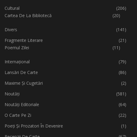
Cultural
(206)
Cartea De La Bibliotecă
(20)
Divers
(141)
Fragmente Literare
(21)
Poemul Zilei
(11)
Internațional
(79)
Lansări De Carte
(86)
Maxime Și Cugetări
(2)
Noutăți
(581)
Noutăți Editoriale
(64)
O Carte Pe Zi
(22)
Poeți Și Prozatori În Devenire
(1)
Recenzii De Carte
(67)