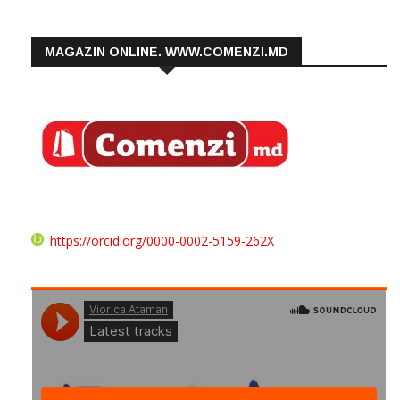
MAGAZIN ONLINE. WWW.COMENZI.MD
https://orcid.org/0000-0002-5159-262X