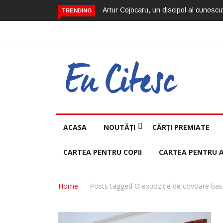
Artur Cojocaru, un discipol al cunoscut
TRENDING
ACASA
NOUTĂȚI
CĂRȚI PREMIATE
CARTEA PENTRU COPII
CARTEA PENTRU 
Home
Posts tagged O expoziție de covoare basar