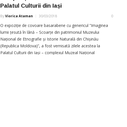
Palatul Culturii din Iași
By
Viorica Ataman
30/03/2018
0
O expoziție de covoare basarabene cu genericul ”Imaginea
lumii țesută în lână – Scoarțe din patrimoniul Muzeului
Național de Etnografie și Istorie Naturală din Chișinău
(Republica Moldova)”, a fost vernisată zilele acestea la
Palatul Culturii din Iași – complexul Muzeal Național
”Moldova”. Evenimentul este dedicat Centenarului Unirii,
informează MOLDPRES. Potrivit