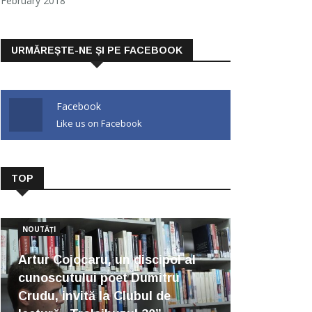
February 2018
URMĂREȘTE-NE ȘI PE FACEBOOK
Facebook
Like us on Facebook
TOP
NOUTĂȚI
Artur Cojocaru, un discipol al
cunoscutului poet Dumitru
Crudu, invită la Clubul de