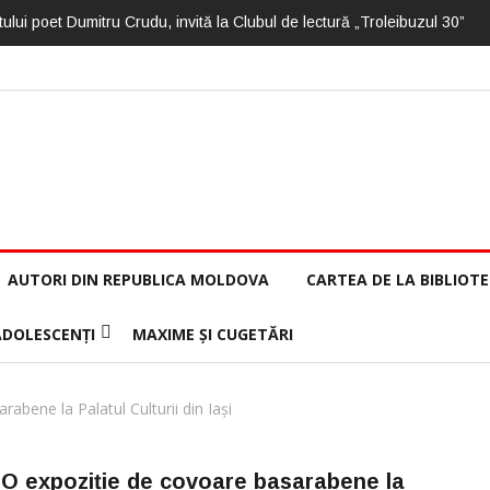
ului poet Dumitru Crudu, invită la Clubul de lectură „Troleibuzul 30”
AUTORI DIN REPUBLICA MOLDOVA
CARTEA DE LA BIBLIOT
ADOLESCENȚI
MAXIME ȘI CUGETĂRI
abene la Palatul Culturii din Iași
O expoziție de covoare basarabene la