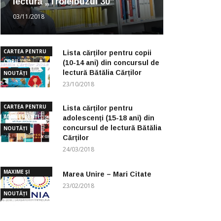
lectură „Troleibuzul 30”
03/11/2018
CARTEA PENTRU
Lista cărților pentru copii
COPII
(10-14 ani) din concursul de
lectură Bătălia Cărților
NOUTĂȚI
23/10/2018
CARTEA PENTRU
Lista cărților pentru
ADOLESCENȚI
adolescenți (15-18 ani) din
concursul de lectură Bătălia
NOUTĂȚI
Cărților
24/03/2018
MAXIME ȘI
Marea Unire – Mari Citate
CUGETĂRI
23/02/2018
NOUTĂȚI