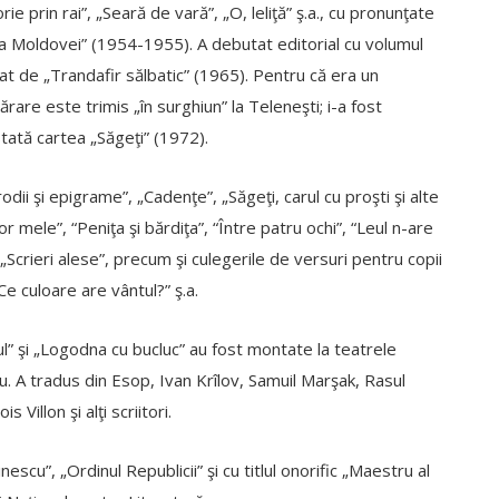
rie prin rai”, „Seară de vară”, „O, leliţă” ş.a., cu pronunţate
ea Moldovei” (1954-1955). A debutat editorial cu volumul
at de „Trandafir sălbatic” (1965). Pentru că era un
rare este trimis „în surghiun” la Teleneşti; i-a fost
ată cartea „Săgeţi” (1972).
rodii şi epigrame”, „Cadenţe”, „Săgeţi, carul cu proşti şi alte
mele”, “Peniţa şi bărdiţa”, “Între patru ochi”, “Leul n-are
 „Scrieri alese”, precum şi culegerile de versuri pentru copii
Ce culoare are vântul?” ş.a.
ul” şi „Logodna cu bucluc” au fost montate la teatrele
inău. A tradus din Esop, Ivan Krîlov, Samuil Marşak, Rasul
Villon şi alţi scriitori.
scu”, „Ordinul Republicii” şi cu titlul onorific „Maestru al