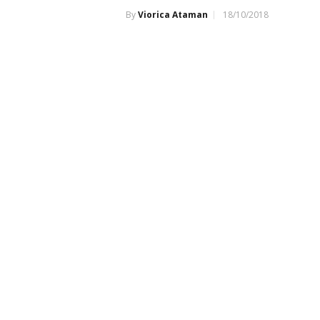
By
Viorica Ataman
18/10/2018