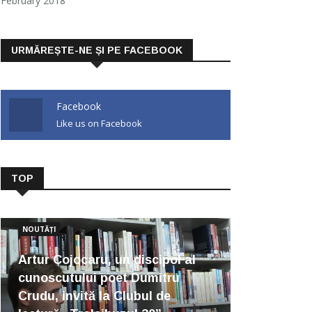
February 2018
URMĂREȘTE-NE ȘI PE FACEBOOK
Facebook
Like us on Facebook
TOP
NOUTĂȚI
Artur Cojocaru, un discipol al
cunoscutului poet Dumitru
Crudu, invită la Clubul de