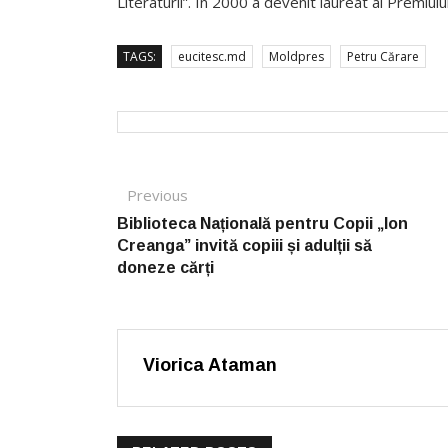
Literaturii”. În 2000 a devenit laureat al Premiulu
TAGS:
eucitesc.md
Moldpres
Petru Cărare
Post navigation
Previous
Previous post:
Biblioteca Națională pentru Copii „Ion
Creanga” invită copiii și adulții să
doneze cărți
Viorica Ataman