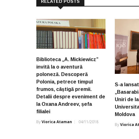
RELATED POSTS
Biblioteca „A. Mickiewicz”
invită la o aventură
poloneză. Descoperă
Polonia, petrece timpul
S-a lansa
frumos, câștigă premii.
„Basarabia
Detalii despre eveniment de
Uniri de la
la Oxana Andreev, șefa
Universit
filialei
Moldova
By
Viorica Ataman
04/11/2018
By
Viorica 