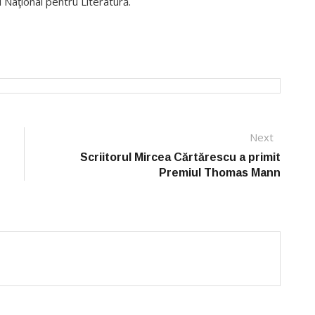
i Naţional pentru Literatură.
Next
Next
post:
Scriitorul Mircea Cărtărescu a primit
Premiul Thomas Mann