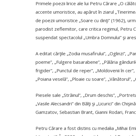
Primele poezii lirice ale lui Petru Cărare „O călăto
accente umoristice, au apărut în ziarul „Tinerim
de poezii umoristice „Soare cu dinţi” (1962), urm
parodist zeflemitor, care critica regimul, Petru Că
suspendat spectacolul „Umbra Domnului” şi arest
A editat cărţile „Zodia musafirului”, „Oglinzi”, „Pa
poeme”, „Fulgere basarabene”, „Pălăria gândurilor 
frigider”, „Punctul de reper”, „Moldovenii în cer”,
„Poiana veselă”, „Ploaie cu soare”, „Vânătorul”, „
Piesele sale „Străinul”, „Drum deschis”, „Portret
„Vasile Alecsandri” din Bălţi şi „Licurici” din Chiş
Gamzatov, Sebastian Brant, Gianni Rodari, Francois 
Petru Cărare a fost distins cu medalia „Mihai Emine