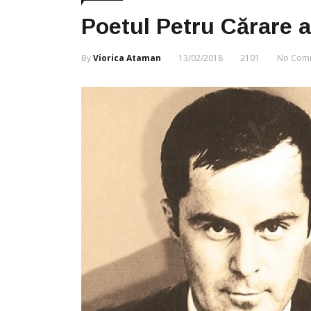
Poetul Petru Cărare a
By
Viorica Ataman
13/02/2018
2101
No Com