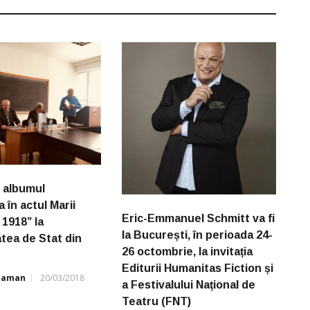
t albumul
 în actul Marii
Eric-Emmanuel Schmitt va fi
 1918” la
la București, în perioada 24-
atea de Stat din
26 octombrie, la invitația
Editurii Humanitas Fiction și
Ataman
20/03/2018
a Festivalului Național de
Teatru (FNT)