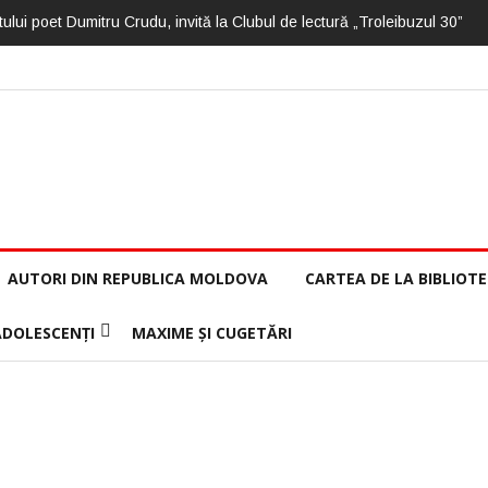
ului poet Dumitru Crudu, invită la Clubul de lectură „Troleibuzul 30”
AUTORI DIN REPUBLICA MOLDOVA
CARTEA DE LA BIBLIOT
ADOLESCENȚI
MAXIME ȘI CUGETĂRI