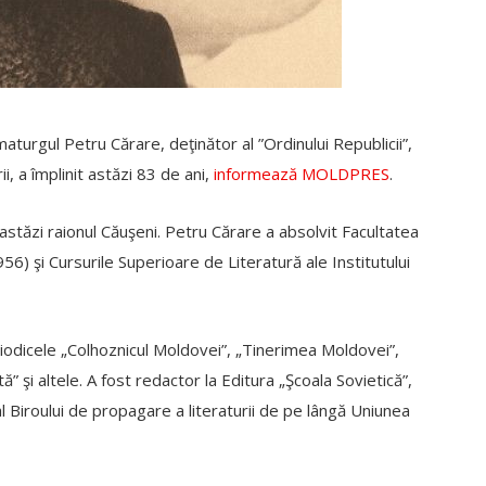
aturgul Petru Cărare, deţinător al ”Ordinului Republicii”,
i, a împlinit astăzi 83 de ani,
informează MOLDPRES
.
 astăzi raionul Căuşeni. Petru Cărare a absolvit Facultatea
56) şi Cursurile Superioare de Literatură ale Institutului
periodicele „Colhoznicul Moldovei”, „Tinerimea Moldovei”,
” şi altele. A fost redactor la Editura „Şcoala Sovietică”,
 al Biroului de propagare a literaturii de pe lângă Uniunea