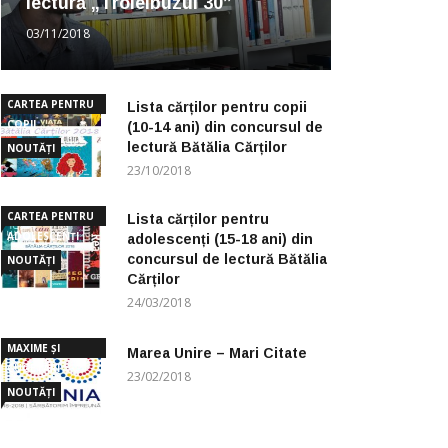
lectură „Troleibuzul 30”
03/11/2018
CARTEA PENTRU
Lista cărților pentru copii
COPII
(10-14 ani) din concursul de
lectură Bătălia Cărților
NOUTĂȚI
23/10/2018
CARTEA PENTRU
Lista cărților pentru
ADOLESCENȚI
adolescenți (15-18 ani) din
concursul de lectură Bătălia
NOUTĂȚI
Cărților
24/03/2018
MAXIME ȘI
Marea Unire – Mari Citate
CUGETĂRI
23/02/2018
NOUTĂȚI