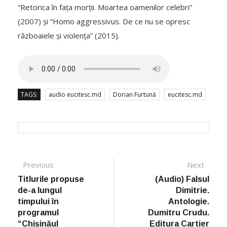
“Retorica în fața morții. Moartea oamenilor celebri”
(2007) și “Homo aggressivus. De ce nu se opresc
războaiele și violența” (2015).
TAGS:
audio eucitesc.md
Dorian Furtună
eucitesc.md
Post navigation
Previous
Previous post:
Next
Next
post:
Titlurile propuse
(Audio) Falsul
de-a lungul
Dimitrie.
timpului în
Antologie.
programul
Dumitru Crudu.
“Chișinăul
Editura Cartier