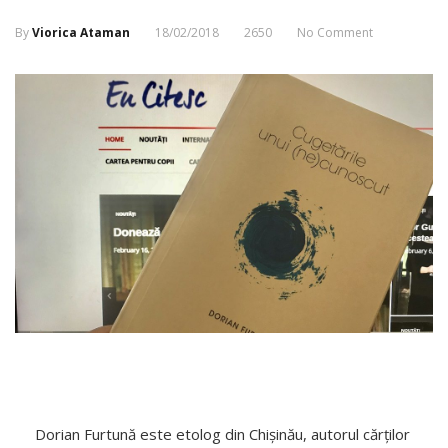
By
Viorica Ataman
18/02/2018
2650
No Comment
Dorian Furtună este etolog din Chișinău, autorul cărților