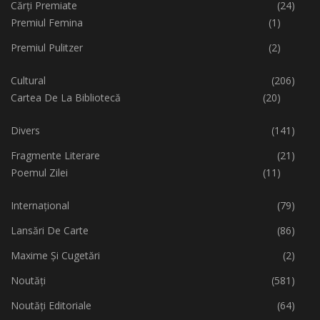
Cărți Premiate
(24)
Premiul Femina
(1)
Premiul Pulitzer
(2)
Cultural
(206)
Cartea De La Bibliotecă
(20)
Divers
(141)
Fragmente Literare
(21)
Poemul Zilei
(11)
Internațional
(79)
Lansări De Carte
(86)
Maxime Și Cugetări
(2)
Noutăți
(581)
Noutăți Editoriale
(64)