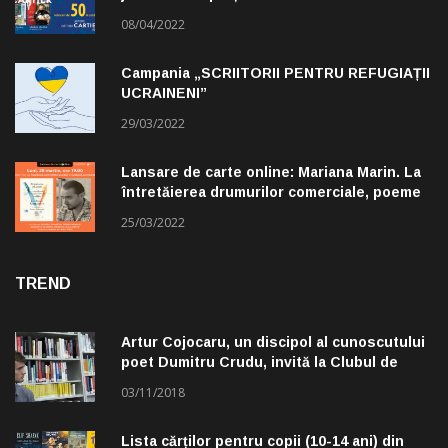
08/04/2022
Campania „SCRIITORII PENTRU REFUGIAȚII
UCRAINENI”
29/03/2022
Lansare de carte online: Mariana Marin. La
întretăierea drumurilor comerciale, poeme
alese de Claudiu Komartin
25/03/2022
TREND
Artur Cojocaru, un discipol al cunoscutului
poet Dumitru Crudu, invită la Clubul de
lectură „Troleibuzul 30”
03/11/2018
Lista cărților pentru copii (10-14 ani) din