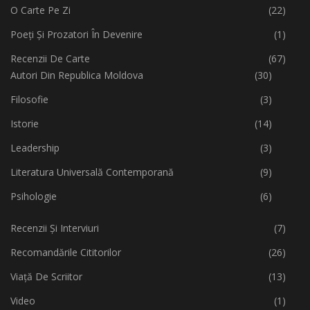
O Carte Pe Zi
(22)
Poeți Și Prozatori În Devenire
(1)
Recenzii De Carte
(67)
Autori Din Republica Moldova
(30)
Filosofie
(3)
Istorie
(14)
Leadership
(3)
Literatura Universală Contemporană
(9)
Psihologie
(6)
Recenzii Și Interviuri
(7)
Recomandările Cititorilor
(26)
Viață De Scriitor
(13)
Video
(1)