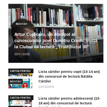
NOUTĂȚI
Artur Cojocaru, un discipol al
cunoscutului poet Dumitru Crudu, invită
la Clubul de lectură „Troleibuzul 30”
03/11/2018
CARTEA PENTRU
Lista cărților pentru copii (10-14 ani)
COPII
din concursul de lectură Bătălia
Cărților
NOUTĂȚI
23/10/2018
CARTEA PENTRU
Lista cărților pentru adolescenți (15-
ADOLESCENȚI
18 ani) din concursul de lectură