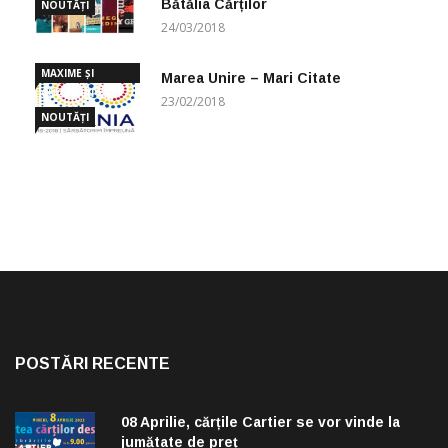
Bătălia Cărților
NOUTĂȚI
24/03/2018
MAXIME ȘI
Marea Unire – Mari Citate
CUGETĂRI
23/02/2018
NOUTĂȚI
POSTĂRI RECENTE
08 Aprilie, cărțile Cartier se vor vinde la
jumătate de preț