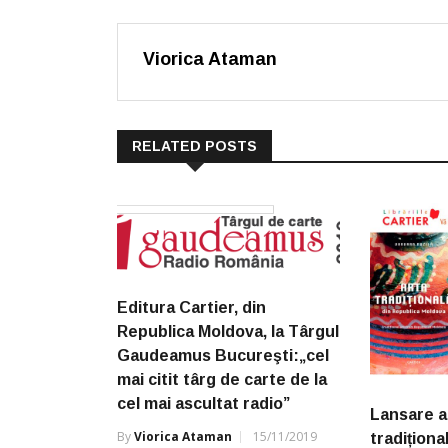
Viorica Ataman
RELATED POSTS
Editura Cartier, din
Republica Moldova, la Târgul
Gaudeamus Bucureşti:„cel
mai citit târg de carte de la
cel mai ascultat radio”
Lansare a
By
Viorica Ataman
15/11/2019
tradiționa