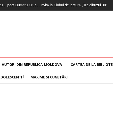
ului poet Dumitru Crudu, invită la Clubul de lectură „Troleibuzul 30”
AUTORI DIN REPUBLICA MOLDOVA
CARTEA DE LA BIBLIOT
ADOLESCENȚI
MAXIME ȘI CUGETĂRI