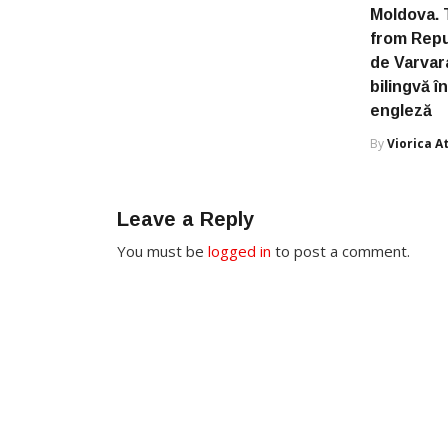
Moldova. T
from Repu
de Varvara
bilingvă î
engleză
By
Viorica 
Leave a Reply
You must be
logged in
to post a comment.