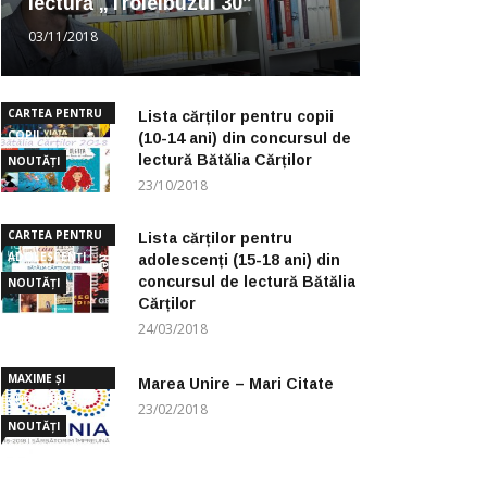
lectură „Troleibuzul 30”
03/11/2018
CARTEA PENTRU
Lista cărților pentru copii
COPII
(10-14 ani) din concursul de
lectură Bătălia Cărților
NOUTĂȚI
23/10/2018
CARTEA PENTRU
Lista cărților pentru
ADOLESCENȚI
adolescenți (15-18 ani) din
concursul de lectură Bătălia
NOUTĂȚI
Cărților
24/03/2018
MAXIME ȘI
Marea Unire – Mari Citate
CUGETĂRI
23/02/2018
NOUTĂȚI