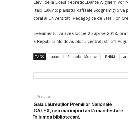
Elevii de la Liceul Teoretic „Dante Alighieri” vor r
Italo Calvino; pianistul Raffaele Scognamiglio va
coral al Universității Pedagogice de Stat „Ion Cr
Evenimentul va avea loc pe 25 aprilie 2018, ora 1
a Republicii Moldova, blocul central (str. 31 Augu
TAGS:
autori din Republica Moldova
BNRM
cart
Post navigation
Previous
Previous post:
Gala Laureaților Premiilor Naționale
GALEX, cea mai importantă manifestare
în lumea bibliotecară