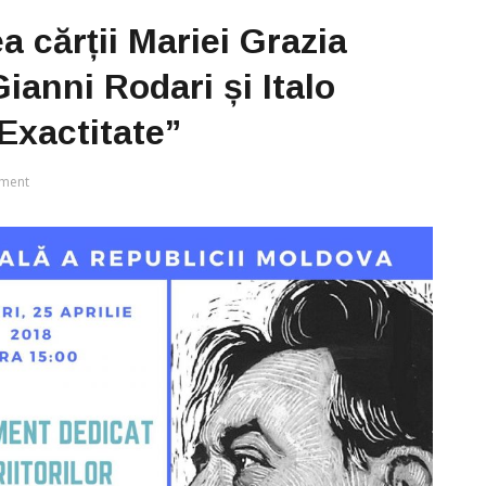
 cărții Mariei Grazia
ianni Rodari și Italo
 Exactitate”
ment