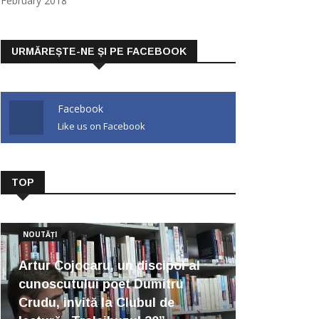
February 2018
URMĂREȘTE-NE ȘI PE FACEBOOK
Facebook
Like us on Facebook
TOP
NOUTĂȚI
Artur Cojocaru, un discipol al
cunoscutului poet Dumitru
Crudu, invită la Clubul de