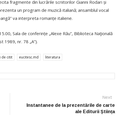
ecita fragmente din lucrările scriitorilor Gianni Rodari și
 prezenta un program de muzică italiană; ansamblul vocal
eangă” va interpreta romanțe italiene.
5.00, Sala de conferințe „Alexe Rău”, Biblioteca Naţională
st 1989, nr. 78 „A”).
i de citit
eucitesc.md
literatura
Next
Next
post:
Instantanee de la prezentările de carte
ale Editurii Știința