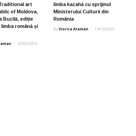
raditional art
limba kazahă cu sprijinul
blic of Moldova,
Ministerului Culturii din
 Buzilă, ediție
România
n limba română și
By
Viorica Ataman
14/10/2020
Ataman
02/02/2019