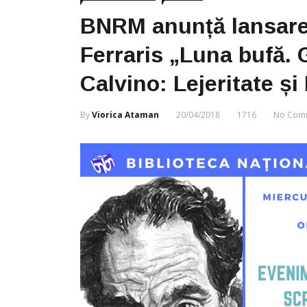
BNRM anunță lansarea
Ferraris „Luna bufă. G
Calvino: Lejeritate și
By
Viorica Ataman
20/04/2018
1716
No Com