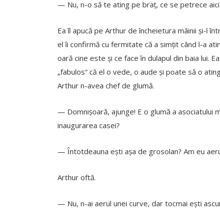
— Nu, n-o să te ating pe braț, ce se petrece aici
Ea îl apucă pe Arthur de încheietura mâinii și-l î
el îi confirmă cu fermitate că a simțit când l-a a
oară cine este și ce face în dulapul din baia lui. E
„fabulos“ că el o vede, o aude și poate să o ati
Arthur n-avea chef de glumă.
— Domnișoară, ajunge! E o glumă a asociatului m
inaugurarea casei?
— Întotdeauna ești așa de grosolan? Am eu aeru
Arthur oftă.
— Nu, n-ai aerul unei curve, dar tocmai ești ascu