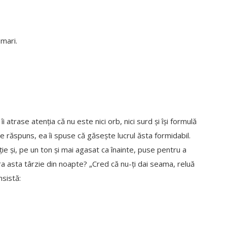
 mari.
i atrase atenția că nu este nici orb, nici surd și își formulă
e răspuns, ea îi spuse că găsește lucrul ăsta formidabil.
ie și, pe un ton și mai agasat ca înainte, puse pentru a
 ora asta târzie din noapte? „Cred că nu-ți dai seama, reluă
nsistă: