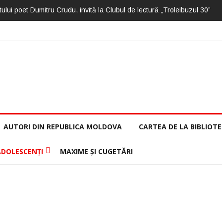
ului poet Dumitru Crudu, invită la Clubul de lectură „Troleibuzul 30”
AUTORI DIN REPUBLICA MOLDOVA
CARTEA DE LA BIBLIOT
ADOLESCENȚI
MAXIME ȘI CUGETĂRI