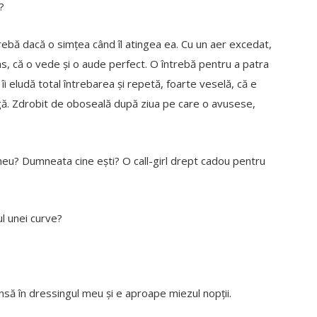
?
ntrebă dacă o simțea când îl atingea ea. Cu un aer excedat,
tins, că o vede și o aude perfect. O întrebă pentru a patra
a îi eludă total întrebarea și repetă, foarte veselă, că e
ngă. Zdrobit de oboseală după ziua pe care o avusese,
eu? Dumneata cine ești? O call-girl drept cadou pentru
l unei curve?
nsă în dressingul meu și e aproape miezul nopții.