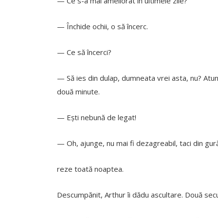
— Ce s-a mai ameliorat în ultimele zile?
— Închide ochii, o să încerc.
— Ce să încerci?
— Să ies din dulap, dumneata vrei asta, nu? Atunc
două minute.
— Ești nebună de legat!
— Oh, ajunge, nu mai fi dezagreabil, taci din gură 
reze toată noaptea.
Descumpănit, Arthur îi dădu ascultare. Două secu