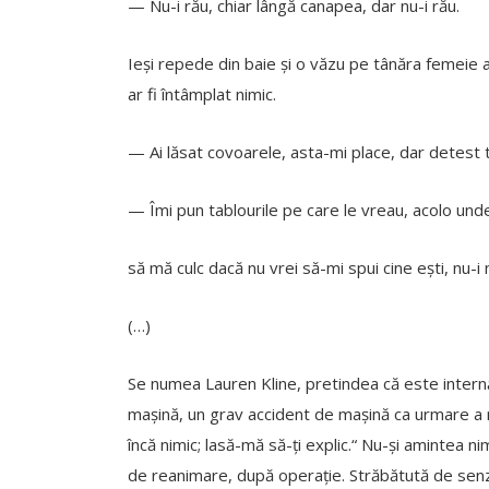
— Nu-i rău, chiar lângă canapea, dar nu-i rău.
Ieși repede din baie și o văzu pe tânăra femeie a
ar fi întâmplat nimic.
— Ai lăsat covoarele, asta-mi place, dar detest 
— Îmi pun tablourile pe care le vreau, acolo un
să mă culc dacă nu vrei să-mi spui cine ești, nu-i 
(…)
Se numea Lauren Kline, pretindea că este internă
mașină, un grav accident de mașină ca urmare a ru
încă nimic; lasă-mă să-ți explic.“ Nu-și amintea n
de reanimare, după operație. Străbătută de senza