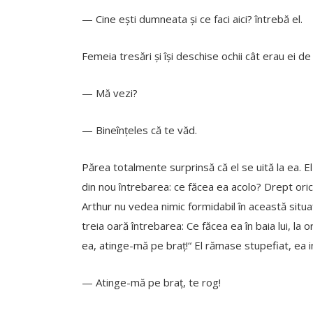
— Cine ești dumneata și ce faci aici? întrebă el.
Femeia tresări și își deschise ochii cât erau ei de
— Mă vezi?
— Bineînțeles că te văd.
Părea totalmente surprinsă că el se uită la ea. El î
din nou întrebarea: ce făcea ea acolo? Drept oric
Arthur nu vedea nimic formidabil în această situaț
treia oară întrebarea: Ce făcea ea în baia lui, la
ea, atinge-mă pe braț!“ El rămase stupefiat, ea i
— Atinge-mă pe braț, te rog!