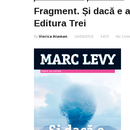
Fragment. Și dacă e 
Editura Trei
By
Viorica Ataman
26/04/2018
3470
No Com