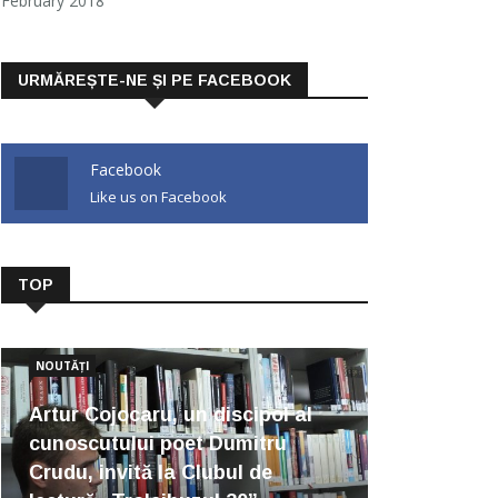
February 2018
URMĂREȘTE-NE ȘI PE FACEBOOK
Facebook
Like us on Facebook
TOP
NOUTĂȚI
Artur Cojocaru, un discipol al
cunoscutului poet Dumitru
Crudu, invită la Clubul de