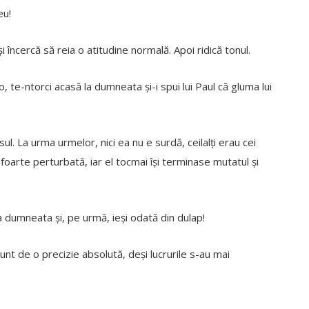
eu!
și încercă să reia o atitudine normală. Apoi ridică tonul.
 te-ntorci acasă la dumneata și-i spui lui Paul că gluma lui
ul. La urma urmelor, nici ea nu e surdă, ceilalți erau cei
oarte perturbată, iar el tocmai își terminase mutatul și
 la dumneata și, pe urmă, ieși odată din dulap!
unt de o precizie absolută, deși lucrurile s-au mai