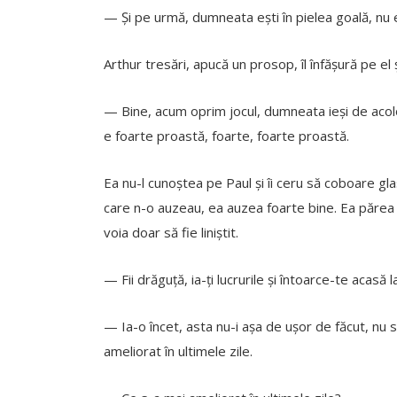
— Și pe urmă, dumneata ești în pielea goală, nu 
Arthur tresări, apucă un prosop, îl înfășură pe el 
— Bine, acum oprim jocul, dumneata ieși de acolo,
e foarte proastă, foarte, foarte proastă.
Ea nu-l cunoștea pe Paul și îi ceru să coboare glas
care n-o auzeau, ea auzea foarte bine. Ea părea f
voia doar să fie liniștit.
— Fii drăguță, ia-ți lucrurile și întoarce-te acasă
— Ia-o încet, asta nu-i așa de ușor de făcut, nu s
ameliorat în ultimele zile.