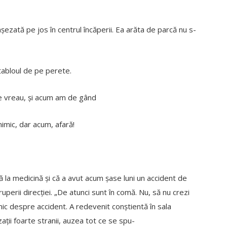
șezată pe jos în centrul încăperii. Ea arăta de parcă nu s-
tabloul de pe perete.
de vreau, și acum am de gând
nimic, dar acum, afară!
 la medicină și că a avut acum șase luni un accident de
perii direcției. „De atunci sunt în comă. Nu, să nu crezi
imic despre accident. A redevenit conștientă în sala
ții foarte stranii, auzea tot ce se spu-