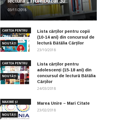
lectură „Troleibuzul 30”
03/11/2018
CARTEA PENTRU
Lista cărților pentru copii
COPII
(10-14 ani) din concursul de
lectură Bătălia Cărților
NOUTĂȚI
23/10/2018
CARTEA PENTRU
Lista cărților pentru
ADOLESCENȚI
adolescenți (15-18 ani) din
concursul de lectură Bătălia
NOUTĂȚI
Cărților
24/03/2018
MAXIME ȘI
Marea Unire – Mari Citate
CUGETĂRI
23/02/2018
NOUTĂȚI