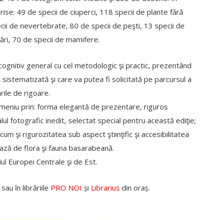
rise: 49 de specii de ciuperci, 118 specii de plante fără
ecii de nevertebrate, 80 de specii de peşti, 13 specii de
sări, 70 de specii de mamifere.
 cognitiv general cu cel metodologic şi practic, prezentând
sistematizată şi care va putea fi solicitată pe parcursul a
ările de rigoare.
domeniu prin: forma elegantă de prezentare, riguros
alul fotografic inedit, selectat special pentru această ediţie;
um şi rigurozitatea sub aspect ştiinţific şi accesibilitatea
ează de flora şi fauna basarabeană.
iul Europei Centrale şi de Est.
, sau în librăriile
PRO NOI
și
Librarius
din oraș.