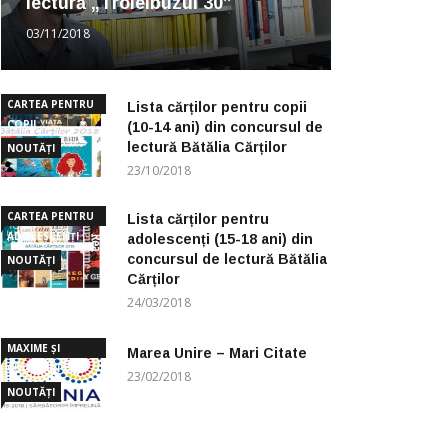
lectură „Troleibuzul 30”
03/11/2018
CARTEA PENTRU
Lista cărților pentru copii
COPII
(10-14 ani) din concursul de
lectură Bătălia Cărților
NOUTĂȚI
23/10/2018
CARTEA PENTRU
Lista cărților pentru
ADOLESCENȚI
adolescenți (15-18 ani) din
concursul de lectură Bătălia
NOUTĂȚI
Cărților
24/03/2018
MAXIME ȘI
Marea Unire – Mari Citate
CUGETĂRI
23/02/2018
NOUTĂȚI