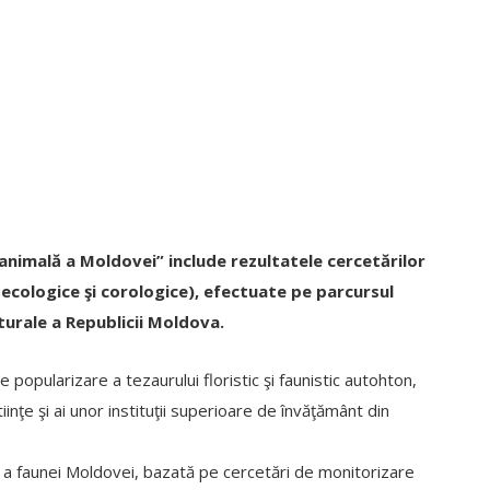
animală a Moldovei” include rezultatele cercetărilor
 ecologice şi corologice), efectuate pe parcursul
turale a Republicii Moldova.
e popularizare a tezaurului floristic şi faunistic autohton,
inţe şi ai unor instituţii superioare de învăţământ din
şi a faunei Moldovei, bazată pe cercetări de monitorizare