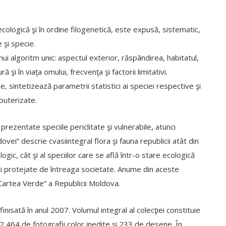
ologică şi în ordine filogenetică, este expusă, sistematic,
e şi specie.
i algoritm unic: aspectul exterior, răspândirea, habitatul,
ră şi în viaţa omului, frecvenţa şi factorii limitativi.
, sintetizează parametrii statistici ai speciei respective şi
puterizate.
rezentate speciile periclitate şi vulnerabile, atunci
ei” descrie cvasiintegral flora şi fauna republicii atât din
ogic, cât şi al speciilor care se află într-o stare ecologică
şi protejate de întreaga societate. Anume din aceste
„Cartea Verde” a Republicii Moldova.
finisată în anul 2007. Volumul integral al colecţiei constituie
v: 2 464 de fotografii color inedite şi 233 de desene. În