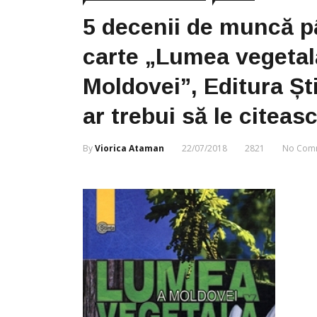
5 decenii de muncă pâ
carte „Lumea vegetal
Moldovei”, Editura Ști
ar trebui să le citeas
By
Viorica Ataman
22/07/2018
2821
No Com