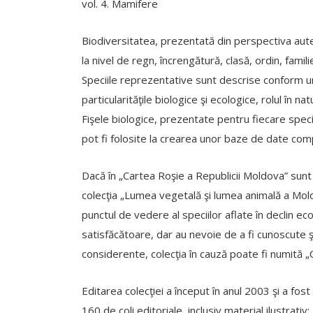
vol. 4. Mamifere
Biodiversitatea, prezentată din perspectiva autec
la nivel de regn, încrengătură, clasă, ordin, famili
Speciile reprezentative sunt descrise conform unu
particularităţile biologice şi ecologice, rolul în natu
Fişele biologice, prezentate pentru fiecare specie
pot fi folosite la crearea unor baze de date com
Dacă în „Cartea Roşie a Republicii Moldova” sunt p
colecţia „Lumea vegetală şi lumea animală a Moldov
punctul de vedere al speciilor aflate în declin ecol
satisfăcătoare, dar au nevoie de a fi cunoscute 
considerente, colecţia în cauză poate fi numită 
Editarea colecţiei a început în anul 2003 şi a fost 
160 de coli editoriale, inclusiv material ilustrati