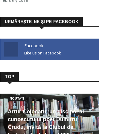
February 2018
URMĂREȘTE-NE ȘI PE FACEBOOK
Facebook
Like us on Facebook
TOP
NOUTĂȚI
Artur Cojocaru, un discipol al
cunoscutului poet Dumitru
Crudu, invită la Clubul de