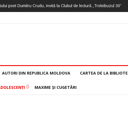
ului poet Dumitru Crudu, invită la Clubul de lectură „Troleibuzul 30”
AUTORI DIN REPUBLICA MOLDOVA
CARTEA DE LA BIBLIOT
ADOLESCENȚI
MAXIME ȘI CUGETĂRI