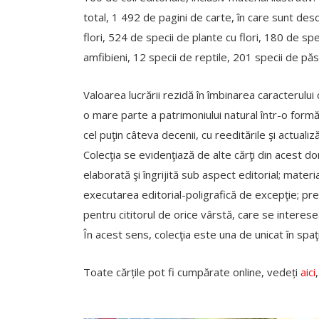
total, 1 492 de pagini de carte, în care sunt desc
flori, 524 de specii de plante cu flori, 180 de sp
amfibieni, 12 specii de reptile, 201 specii de pă
Valoarea lucrării rezidă în îmbinarea caracterului
o mare parte a patrimoniului natural într-o formă 
cel puţin câteva decenii, cu reeditările şi actualiz
Colecţia se evidenţiază de alte cărţi din acest 
elaborată şi îngrijită sub aspect editorial; materi
executarea editorial-poligrafică de excepţie; prec
pentru cititorul de orice vârstă, care se interes
În acest sens, colecţia este una de unicat în spaţ
Toate cărțile pot fi cumpărate online, vedeți
aici